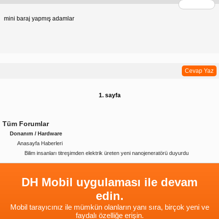
mini baraj yapmış adamlar
Cevap Yaz
1. sayfa
Tüm Forumlar
Donanım / Hardware
Anasayfa Haberleri
Bilim insanları titreşimden elektrik üreten yeni nanojeneratörü duyurdu
DH Mobil uygulaması ile devam
edin.
Mobil tarayıcınız ile mümkün olanların yanı sıra, birçok yeni ve
faydalı özelliğe erişin.