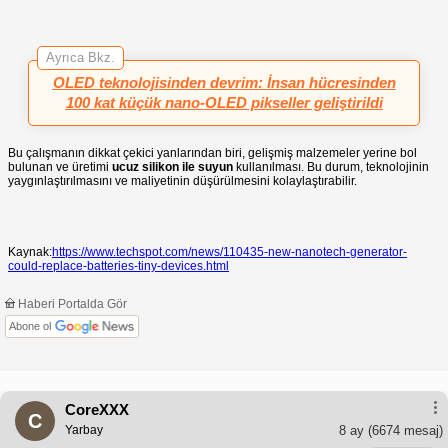
Ayrıca Bkz.
OLED teknolojisinden devrim: İnsan hücresinden
100 kat küçük nano-OLED pikseller geliştirildi
Bu çalışmanın dikkat çekici yanlarından biri, gelişmiş malzemeler yerine bol
bulunan ve üretimi
ucuz silikon ile suyun
kullanılması. Bu durum, teknolojinin
yaygınlaştırılmasını ve maliyetinin düşürülmesini kolaylaştırabilir.
Kaynak:
https://www.techspot.com/news/110435-new-nanotech-generator-
could-replace-batteries-tiny-devices.html
Haberi Portalda Gör
Abone ol
CoreXXX
C
Yarbay
8 ay
(6674 mesaj)