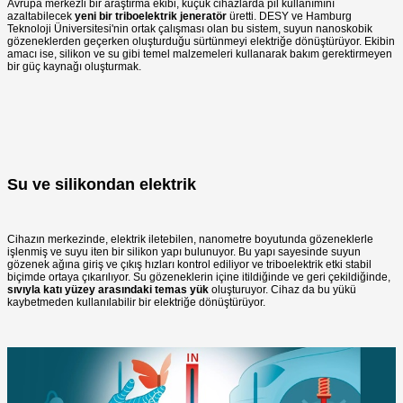
Avrupa merkezli bir araştırma ekibi, küçük cihazlarda pil kullanımını
azaltabilecek
yeni bir triboelektrik jeneratör
üretti. DESY ve Hamburg
Teknoloji Üniversitesi'nin ortak çalışması olan bu sistem,
suyun nanoskobik
gözeneklerden geçerken oluşturduğu sürtünmeyi elektriğe dönüştürüyor. Ekibin
amacı ise, silikon ve su gibi temel malzemeleri kullanarak bakım gerektirmeyen
bir güç kaynağı oluşturmak.
Su ve silikondan elektrik
Cihazın merkezinde, elektrik iletebilen, nanometre boyutunda gözeneklerle
işlenmiş ve suyu iten bir silikon yapı bulunuyor. Bu yapı sayesinde suyun
gözenek ağına giriş ve çıkış hızları kontrol ediliyor ve triboelektrik etki stabil
biçimde ortaya çıkarılıyor. Su gözeneklerin içine itildiğinde ve geri çekildiğinde,
sıvıyla katı yüzey arasındaki temas yük
oluşturuyor. Cihaz da bu yükü
kaybetmeden kullanılabilir bir elektriğe dönüştürüyor.