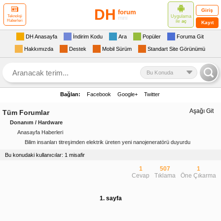
DH
Giriş
forum
Uygulama
Teknoloji
mini
Haberleri
ile
aç
Kayıt
DH Anasayfa
İndirim Kodu
Ara
Popüler
Foruma Git
Hakkımızda
Destek
Mobil Sürüm
Standart Site Görünümü
Bu Konuda
Bağlan:
Facebook
Google+
Twitter
Aşağı Git
Tüm Forumlar
Donanım / Hardware
Anasayfa Haberleri
Bilim insanları titreşimden elektrik üreten yeni nanojeneratörü duyurdu
Bu konudaki kullanıcılar: 1 misafir
1
507
1
Cevap
Tıklama
Öne Çıkarma
1. sayfa