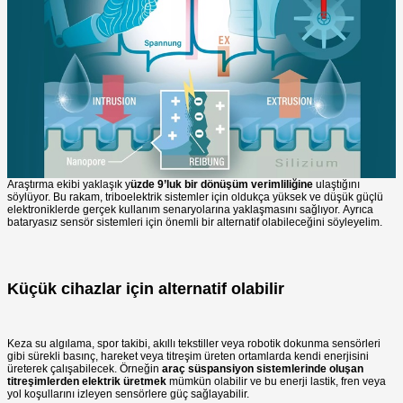
Araştırma ekibi yaklaşık y
üzde 9’luk bir dönüşüm verimliliğine
ulaştığını
söylüyor. Bu rakam, triboelektrik sistemler için oldukça yüksek ve düşük güçlü
elektroniklerde gerçek kullanım senaryolarına yaklaşmasını sağlıyor. Ayrıca
bataryasız sensör sistemleri için önemli bir alternatif olabileceğini söyleyelim.
Küçük cihazlar için alternatif olabilir
Keza su algılama, spor takibi, akıllı tekstiller veya robotik dokunma sensörleri
gibi sürekli basınç, hareket veya titreşim üreten ortamlarda kendi enerjisini
üreterek çalışabilecek. Örneğin
araç süspansiyon sistemlerinde oluşan
titreşimlerden elektrik üretmek
mümkün olabilir ve bu enerji lastik, fren veya
yol koşullarını izleyen sensörlere güç sağlayabilir.