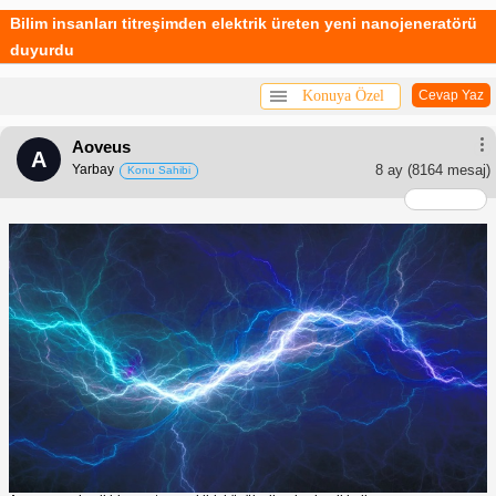
Bilim insanları titreşimden elektrik üreten yeni nanojeneratörü
duyurdu
Konuya Özel
Cevap Yaz
Aoveus
A
Yarbay
8 ay
(8164 mesaj)
Konu Sahibi