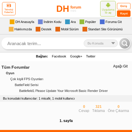
DH
Giriş
forum
Uygulama
Teknoloji
mini
Haberleri
ile
aç
Kayıt
DH Anasayfa
İndirim Kodu
Ara
Popüler
Foruma Git
Hakkımızda
Destek
Mobil Sürüm
Standart Site Görünümü
Bu Konuda
Bağlan:
Facebook
Google+
Twitter
Aşağı Git
Tüm Forumlar
Oyun
Çok kişili FPS Oyunları
BattleField Serisi
Battlefield1 Please Update Your Microsoft Basic Render Driver
Bu konudaki kullanıcılar: 1 misafir, 1 mobil kullanıcı
0
321
0
Cevap
Tıklama
Öne Çıkarma
1. sayfa