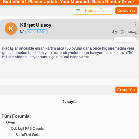
Battlefield1 Please Update Your Microsoft Basic Render Driver
Konuya Özel
Cevap Yaz
Kürşat Ulusoy
K
Er
3 yıl
(1 mesaj)
Konu Sahibi
rkadaşlar öncelikle ekran kartım arca750 oyuna daha önce hiç giremedim yeni
güncellemeleri bekledim yine açılmadı youtube dan bakıyorum millet arc a750
bf1 test videosu atıyor bunun çözümünü bilen varmı
Cevap Yaz
1. sayfa
Tüm Forumlar
Oyun
Çok kişili FPS Oyunları
BattleField Serisi