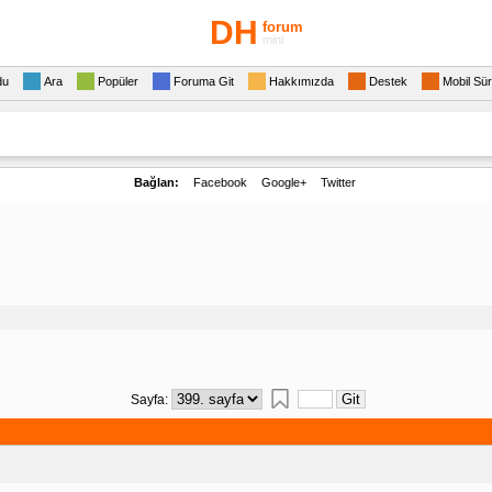
DH
forum
mini
du
Ara
Popüler
Foruma Git
Hakkımızda
Destek
Mobil Sü
Bağlan:
Facebook
Google+
Twitter
Sayfa: