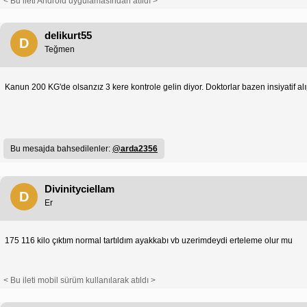
< Bu ileti Android uygulamasından atıldı >
delikurt55
D
Teğmen
Kanun 200 KG'de olsanzız 3 kere kontrole gelin diyor. Doktorlar bazen insiyatif al
Bu mesajda bahsedilenler:
@arda2356
Divinityciellam
D
Er
175 116 kilo çıktım normal tartıldım ayakkabı vb uzerimdeydi erteleme olur mu
< Bu ileti mobil sürüm kullanılarak atıldı >