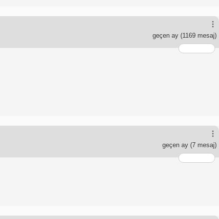
geçen ay
(1169 mesaj)
geçen ay
(7 mesaj)