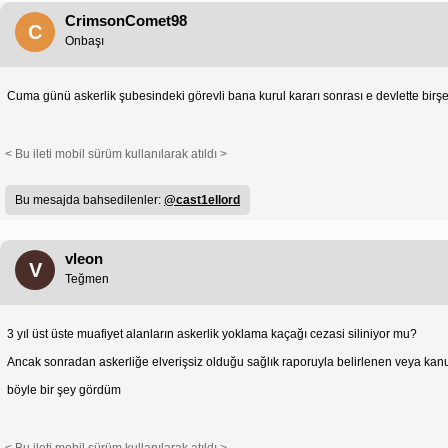
CrimsonComet98
C
Onbaşı
Cuma günü askerlik şubesindeki görevli bana kurul kararı sonrası e devlette birşey
< Bu ileti mobil sürüm kullanılarak atıldı >
Bu mesajda bahsedilenler:
@cast1ellord
vleon
V
Teğmen
3 yıl üst üste muafiyet alanların askerlik yoklama kaçağı cezasi siliniyor mu?
Ancak sonradan askerliğe elverişsiz olduğu sağlık raporuyla belirlenen veya kanuni 
böyle bir şey gördüm