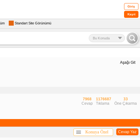
Giriş
Kayıt
rüm
Standart Site Görünümü
Bu Konuda
Aşağı Git
7968
1176687
33
Cevap
Tıklama
Öne Çıkarma
Konuya Özel
Cevap Yaz