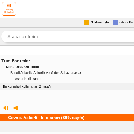
Teknoloji
Haberleri
DH Anasayfa
İndirim Ko
Tüm Forumlar
Konu Dışı / Off Topic
Bedelli Askerlik, Askerlik ve Yedek Subay adayları
Askerlik kilo sınırı
Bu konudaki kullanıcılar: 2 misafir
Cevap: Askerlik kilo sınırı (399. sayfa)