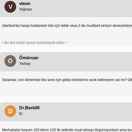
vleon
V
Teğmen
istanbul'da hangi hastaneler kilo için tekte veya 2.de muafiyet veriyor deneyimley
< Bu ileti mobil sürüm kullanılarak atıldı >
Ömürcan
Ö
Yarbay
Selamlar, son dönemde kilo sınırı için gidip endokrin'e sevk edilmeyen var mı? 
Dr.Berk00
D
Er
Merhabalar boyum 183 kilom 120 ilk seferde muaf almayı düşünüyordum ama burad