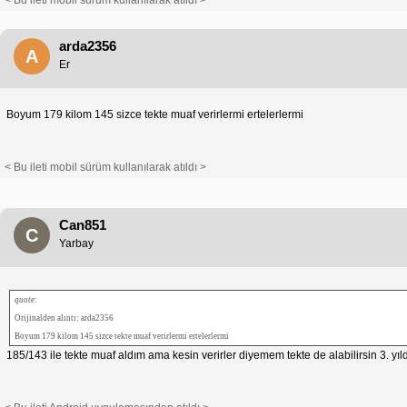
< Bu ileti mobil sürüm kullanılarak atıldı >
arda2356
A
Er
Boyum 179 kilom 145 sizce tekte muaf verirlermi ertelerlermi
< Bu ileti mobil sürüm kullanılarak atıldı >
Can851
C
Yarbay
quote:
Orijinalden alıntı: arda2356
Boyum 179 kilom 145 sizce tekte muaf verirlermi ertelerlermi
185/143 ile tekte muaf aldım ama kesin verirler diyemem tekte de alabilirsin 3. yıld