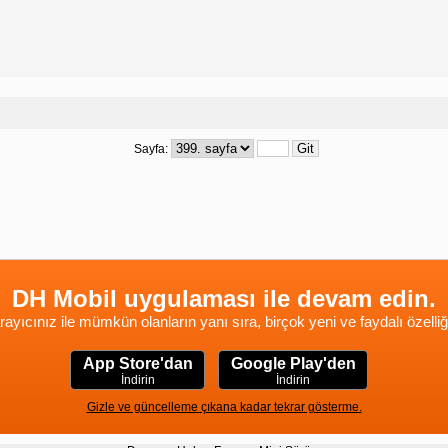
Sayfa:
DH Mobil uygulaması ile devam edin.
rayıcınız ile mümkün olanların yanı sıra, birçok yeni ve faydalı özelliğ
App Store'dan
Google Play'den
İndirin
İndirin
Gizle ve güncelleme çıkana kadar tekrar gösterme.