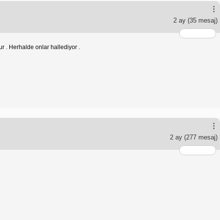
2 ay
(35 mesaj)
r . Herhalde onlar hallediyor .
2 ay
(277 mesaj)