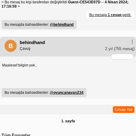
< Bu mesaj bu kişi tarafından değiştirildi
Guest-CE543E07D
--
4 Nisan 2024;
17:16:59
>
Bu mesaja
1 cevap
geldi.
Bu mesajda bahsedilenler:
@behindhand
behindhand
B
Çavuş
2 yıl
(755 mesaj)
Maalesef bilgim yok..
Bu mesajda bahsedilenler:
@oyuncanavarı234
Cevap Yaz
1. sayfa
Tüm Forumlar