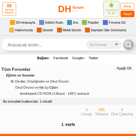
DH
Giriş
forum
Uygulama
Teknoloji
mini
Haberleri
ile
aç
Kayıt
DH Anasayfa
İndirim Kodu
Ara
Popüler
Foruma Git
Hakkımızda
Destek
Mobil Sürüm
Standart Site Görünümü
Bu Konuda
Bağlan:
Facebook
Google+
Twitter
Aşağı Git
Tüm Forumlar
Eğitim ve Sınavlar
İlk Okullar, Ortaöğretim ve Okul Öncesi
Okul Öncesi ve Aile İçi Eğitim
Ansiklopedi CD-ROM (3.Boyut - 1997) aranıyor
Bu konudaki kullanıcılar: 1 misafir
4
455
0
Cevap
Tıklama
Öne Çıkarma
1. sayfa