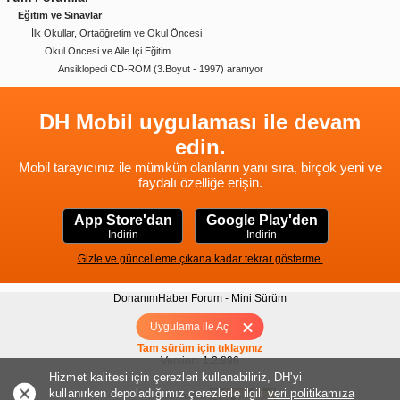
Eğitim ve Sınavlar
İlk Okullar, Ortaöğretim ve Okul Öncesi
Okul Öncesi ve Aile İçi Eğitim
Ansiklopedi CD-ROM (3.Boyut - 1997) aranıyor
DH Mobil uygulaması ile devam
edin.
Mobil tarayıcınız ile mümkün olanların yanı sıra, birçok yeni ve
faydalı özelliğe erişin.
App Store'dan
Google Play'den
İndirin
İndirin
Gizle ve güncelleme çıkana kadar tekrar gösterme.
DonanımHaber Forum - Mini Sürüm
Hakkımızda
|
Yukarı
Uygulama ile Aç
Tam sürüm için tıklayınız
Version: 1.2.896
Hizmet kalitesi için çerezleri kullanabiliriz, DH'yi
kullanırken depoladığımız çerezlerle ilgili
veri politikamıza
Donanım Sponsoru: