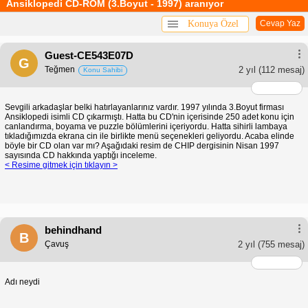
Ansiklopedi CD-ROM (3.Boyut - 1997) aranıyor
Konuya Özel
Cevap Yaz
Guest-CE543E07D
G
Teğmen
2 yıl
(112 mesaj)
Konu Sahibi
Sevgili arkadaşlar belki hatırlayanlarınız vardır. 1997 yılında 3.Boyut firması
Ansiklopedi isimli CD çıkarmıştı. Hatta bu CD'nin içerisinde 250 adet konu için
canlandırma, boyama ve puzzle bölümlerini içeriyordu. Hatta sihirli lambaya
tıkladığımızda ekrana cin ile birlikte menü seçenekleri geliyordu. Acaba elinde
böyle bir CD olan var mı? Aşağıdaki resim de CHIP dergisinin Nisan 1997
sayısında CD hakkında yaptığı inceleme.
< Resime gitmek için tıklayın >
behindhand
B
Çavuş
2 yıl
(755 mesaj)
Adı neydi