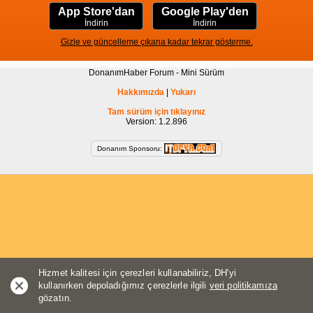
App Store'dan
Google Play'den
İndirin
İndirin
Gizle ve güncelleme çıkana kadar tekrar gösterme.
DonanımHaber Forum - Mini Sürüm
Hakkımızda
|
Yukarı
Tam sürüm için tıklayınız
Version: 1.2.896
Donanım Sponsoru:
Hizmet kalitesi için çerezleri kullanabiliriz, DH'yi
kullanırken depoladığımız çerezlerle ilgili
veri politikamıza
gözatın.