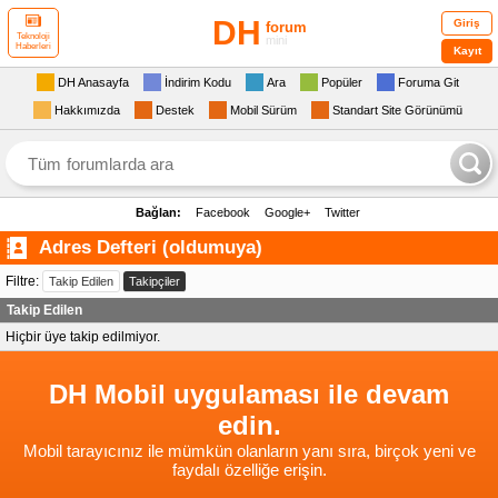
DH
Giriş
forum
Teknoloji
mini
Haberleri
Kayıt
DH Anasayfa
İndirim Kodu
Ara
Popüler
Foruma Git
Hakkımızda
Destek
Mobil Sürüm
Standart Site Görünümü
Bağlan:
Facebook
Google+
Twitter
Adres Defteri (oldumuya)
Filtre:
Takip Edilen
Takipçiler
Takip Edilen
Hiçbir üye takip edilmiyor.
DH Mobil uygulaması ile devam
edin.
Mobil tarayıcınız ile mümkün olanların yanı sıra, birçok yeni ve
faydalı özelliğe erişin.