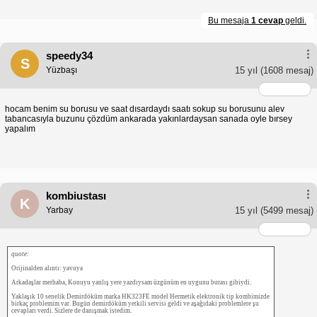
Bu mesaja
1 cevap
geldi.
speedy34
S
Yüzbaşı
15 yıl
(1608 mesaj)
hocam benim su borusu ve saat dısardaydı saatı sokup su borusunu alev
tabancasıyla buzunu çözdüm ankarada yakınlardaysan sanada oyle bırsey
yapalım
kombiustası
K
Yarbay
15 yıl
(5499 mesaj)
quote:
Orijinalden alıntı: yavuya
Arkadaşlar merhaba, Konuyu yanlış yere yazdıysam üzgünüm en uygunu burası gibiydi.
Yaklaşık 10 senelik Demirdöküm marka HK323FE model Hermetik elektronik tip kombimizde
birkaç problemim var. Bugün demirdöküm yetkili servisi geldi ve aşağıdaki problemlere şu
cevapları verdi. Sizlere de danışmak istedim.