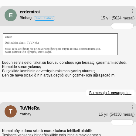
erdemirci
E
Binbaşı
15 yıl
(5624 mesaj)
Konu Sahibi
quote:
Orijinalden alıntı: TuVNeRa
Sıcak suyu açtığında hiç gelmiyor dediğine göre büyük ihtimal o boru donmuştur.
Sakın çözmek için uğraşma, servis çağır.
bugün servis geldi fakat su borusu donduğu için tesisatçı çağırmamı söyledi.
Kombide sorun yokmuş.
Bu şekilde kombinin devredışı bırakılması yanlış olurmuş.
Ben de hava sıcaklığının artıya geçtiği gün çözmek için uğraşacağım.
Bu mesaja
1 cevap
geldi.
TuVNeRa
T
Yarbay
15 yıl
(54330 mesaj)
Kombi böyle dona sık sık maruz kalırsa tehlikeli olabilir.
Tesisatta yapılacak bir değişiklikle evin içine almayı deneyin.