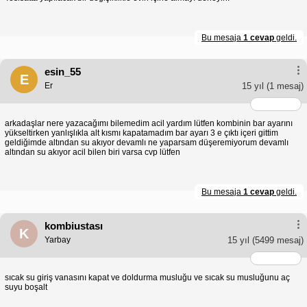
Bu mesaja
1 cevap
geldi.
esin_55
E
Er
15 yıl
(1 mesaj)
arkadaşlar nere yazacağımı bilemedim acil yardım lütfen kombinin bar ayarını
yükseltirken yanlışlıkla alt kısmı kapatamadım bar ayarı 3 e çıktı içeri gittim
geldiğimde altından su akıyor devamlı ne yaparsam düşeremiyorum devamlı
altından su akıyor acil bilen biri varsa cvp lütfen
Bu mesaja
1 cevap
geldi.
kombiustası
K
Yarbay
15 yıl
(5499 mesaj)
sıcak su giriş vanasını kapat ve doldurma musluğu ve sıcak su musluğunu aç
suyu boşalt