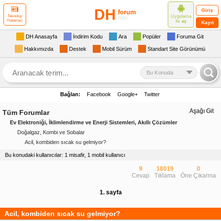
DH
Giriş
forum
Uygulama
Teknoloji
mini
Haberleri
ile
aç
Kayıt
DH Anasayfa
İndirim Kodu
Ara
Popüler
Foruma Git
Hakkımızda
Destek
Mobil Sürüm
Standart Site Görünümü
Bu Konuda
Bağlan:
Facebook
Google+
Twitter
Aşağı Git
Tüm Forumlar
Ev Elektroniği, İklimlendirme ve Enerji Sistemleri, Akıllı Çözümler
Doğalgaz, Kombi ve Sobalar
Acil, kombiden sıcak su gelmiyor?
Bu konudaki kullanıcılar: 1 misafir, 1 mobil kullanıcı
9
18019
0
Cevap
Tıklama
Öne Çıkarma
1. sayfa
Acil, kombiden sıcak su gelmiyor?