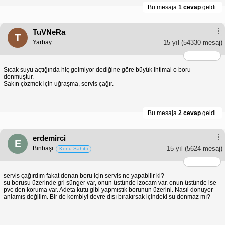
Bu mesaja
1 cevap
geldi.
TuVNeRa
T
Yarbay
15 yıl
(54330 mesaj)
Sıcak suyu açtığında hiç gelmiyor dediğine göre büyük ihtimal o boru
donmuştur.
Sakın çözmek için uğraşma, servis çağır.
Bu mesaja
2 cevap
geldi.
erdemirci
E
Binbaşı
15 yıl
(5624 mesaj)
Konu Sahibi
servis çağırdım fakat donan boru için servis ne yapabilir ki?
su borusu üzerinde gri sünger var, onun üstünde izocam var. onun üstünde ise
pvc den koruma var. Adeta kutu gibi yapmıştık borunun üzerini. Nasıl donuyor
anlamış değilim. Bir de kombiyi devre dışı bırakırsak içindeki su donmaz mı?