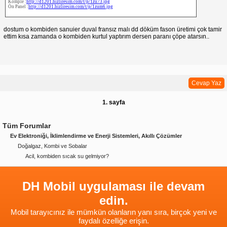
Komple :
http://d1201.hizliresim.com/t/p/1zu73.jpg
Ön Panel :
http://d1201.hizliresim.com/t/p/1zum6.jpg
dostum o kombiden sanuier duval fransız malı dd döküm fason üretimi çok tamir
ettim kısa zamanda o kombiden kurtul yaptırım dersen paranı çöpe atarsın..
Cevap Yaz
1. sayfa
Tüm Forumlar
Ev Elektroniği, İklimlendirme ve Enerji Sistemleri, Akıllı Çözümler
Doğalgaz, Kombi ve Sobalar
Acil, kombiden sıcak su gelmiyor?
DH Mobil uygulaması ile devam
edin.
Mobil tarayıcınız ile mümkün olanların yanı sıra, birçok yeni ve
faydalı özelliğe erişin.