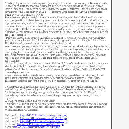
* En büyük problemim Sıcak suyu açtığımda eğer akış fazlaysa su ısınmıyor. Kombide sıcak
su ayarı en sonuna kadar açık olmasına rağmen musluğu açtığımızda önce sıcak su birkaç
saniyeliğine çok sıcak veriyor, sonra ılık denecek kadar ısı düşüyor. Tabi bu banyo yaparken
büyük problem haline geliyor. Suyun ısısını banyo yapılabilecek seviyeye getirmek için
akışın çok düşük olması gerekiyor.
Servisin önerdiği çözüm şöyle: Kazanın içinde kireç oluşmuş. Bu yüzden kombi kazanın
içerisine yeterli ısıyı iletemiyormuş ve su yeteri kadar ısınmıyormuş. Gidip bakkaldan porçöz
alıp kazanı temizleyecekmiş. Kazanın işlem sırasında delinme ihtimali varmış ve delinirse
sorumluluk müşteriye aitmiş. Yaptıkları temizleme işlemi 200TL, kazan delinirse yenisinin
fiyatı ise 400-500TL civarındaymış. (Ben kazanın dışındaki pas şeklinde dökülen tortuları gaz
çıkışına da düştükleri için fön makinesi ve elektrik süpürgesiyle temizledim ama durumda bir
değişiklik olmadı.)
*Diğer bir problem fazla suyu boşalttığımız vanadan su kaçırmasıydı. Emniyet ventili diye
geçiyor sanırım. Basıncı biz 1.5 bar civarına ayarladığımızda ortalama her gün 1 barın altına
düştüğü için tekrar su takviyesi yapmak zorunda kalıyorduk.
Servisin önerdiği çözüm şöyle : Önce ventili değiştiririz dedi ancak arkadaki genleşme tankına
sistem içerisindeki suyu boşaltmak için hava bastığımızda su boşalır boşalmaz ventilden hava
çıkmaya başladı. Bu nedenle genleşme tankının patladığını içinde hava tutmadığını ve
değişmesi gerektiğini söyledi. Yani genleşme tankı içerideki basıncı ayarlayamadığı için de
ventil su kaçırıyor olabilir dedi. Önce tank değişecekmiş, kaçak devam ederse ventil
değişecekmiş.
*Gazın akışını ayarlayan bir parça varmış. Elektronik 2 fotoğrafında bu sarı renkli parçayı net
olarak görebilirsiniz. Kombi her çakma işlemine geçtiğinde bu parçadan tak diye bir ses
geliyor. Bu yüzden bu parçanın da bozulmak üzere olduğunu söyledi. Değişimi 200-300TL
civarındaymış sanırım.
Sonuç olarak bu kadar masraf etmek yerine yenisinin alınması daha mantıklı gibi geldi ve
hiçbir şey yaptıramadık. Kazan delinirse de değiştirmeden önce kombiyi hiçbir şekilde
kullanamayacağımız için temizleme işlemi de yapılmadı. Aklıma birkaç soru takıldı.
Genleşme tankının içerisindeki patlayan membran yada her neyse değiştirilemez mi? Yoksa
tankın komple değişmesi mi gerekir? Karaköyden yada Perpadan biz bulup takabilir miyiz?
Genleşme tankı problemini giderdiğimizde acaba sıcak su problemi de çözülür mü?
Porçözle yapılan bu temizleme işlemi kesinlikle gerekiyorsa biz yapabilir miyiz? Nasıl
yaparız?
Yoksa yeni kombi almak mıdır en mantıklısı?
Elektronikçi olduğum için elim böyle şeylere yatkındır. Perşembe pazarı piyasasını da az çok
bilirim. Kombinin fotoğrafları aşağıdaki linklerde mevcuttur. Yardımlarınız için şimdiden
teşekkürler. Herkese selamlar..
Elektronik 1 :
http://b1201.hizliresim.com/t/p/1ztxj.jpg
Elektronik 2 :
http://a1201.hizliresim.com/t/p/1zu01.jpg
Elektronik 3 :
http://b1201.hizliresim.com/t/p/1zu13.jpg
Genleşme :
http://d1201.hizliresim.com/t/p/1zu2u.jpg
Kazan :
http://a1201.hizliresim.com/t/p/1zu4z.jpg