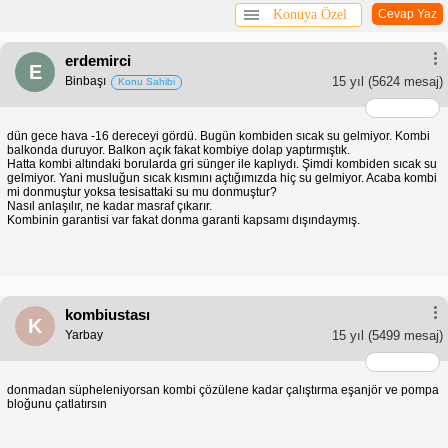
Konuya Özel
Cevap Yaz
erdemirci
E
Binbaşı
15 yıl
(5624 mesaj)
Konu Sahibi
dün gece hava -16 dereceyi gördü. Bugün kombiden sıcak su gelmiyor. Kombi
balkonda duruyor. Balkon açık fakat kombiye dolap yaptırmıştık.
Hatta kombi altındaki borularda gri sünger ile kaplıydı. Şimdi kombiden sıcak su
gelmiyor. Yani musluğun sıcak kısmını açtığımızda hiç su gelmiyor. Acaba kombi
mi donmuştur yoksa tesisattaki su mu donmuştur?
Nasıl anlaşılır, ne kadar masraf çıkarır.
Kombinin garantisi var fakat donma garanti kapsamı dışındaymış.
kombiustası
K
Yarbay
15 yıl
(5499 mesaj)
donmadan süpheleniyorsan kombi çözülene kadar çalıştırma eşanjör ve pompa
bloğunu çatlatırsın