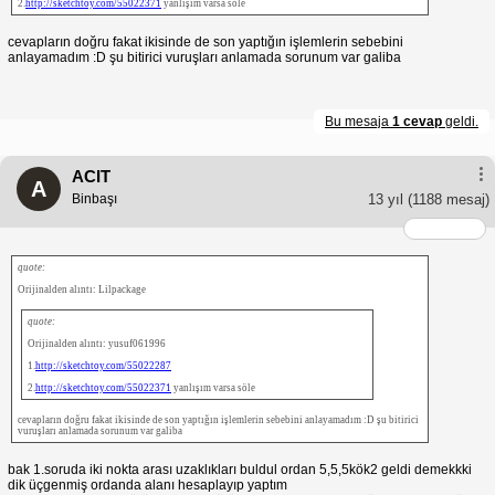
2.
http://sketchtoy.com/55022371
yanlışım varsa söle
cevapların doğru fakat ikisinde de son yaptığın işlemlerin sebebini
anlayamadım :D şu bitirici vuruşları anlamada sorunum var galiba
Bu mesaja
1 cevap
geldi.
ACIT
A
Binbaşı
13 yıl
(1188 mesaj)
quote:
Orijinalden alıntı: Lilpackage
quote:
Orijinalden alıntı: yusuf061996
1.
http://sketchtoy.com/55022287
2.
http://sketchtoy.com/55022371
yanlışım varsa söle
cevapların doğru fakat ikisinde de son yaptığın işlemlerin sebebini anlayamadım :D şu bitirici
vuruşları anlamada sorunum var galiba
bak 1.soruda iki nokta arası uzaklıkları buldul ordan 5,5,5kök2 geldi demekkki
dik üçgenmiş ordanda alanı hesaplayıp yaptım