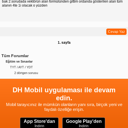
bak 2.sorudada vektörün alan formülünden gittim ordanda gösterilen alan tüm
alanın 4te 1i olacak o yüzden
Cevap Yaz
1. sayfa
Tüm Forumlar
Eğitim ve Sınavlar
TYT / AYT / YDT
2 dörtgen sorusu
DH Mobil uygulaması ile devam
edin.
Mobil tarayıcınız ile mümkün olanların yanı sıra, birçok yeni ve
faydalı özelliğe erişin.
App Store'dan
Google Play'den
İndirin
İndirin