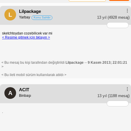
Lilpackage
L
Yarbay
13 yıl
(4928 mesaj)
Konu Sahibi
sketchtoydan cozebilicek var mi
< Resime gitmek için tıklayın >
< Bu mesaj bu kişi tarafından değiştirildi
Lilpackage
--
9 Kasım 2013; 22:01:21
>
< Bu ileti mobil sürüm kullanılarak atıldı >
ACIT
A
Binbaşı
13 yıl
(1188 mesaj)
.