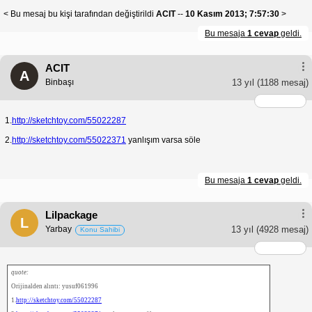
< Bu mesaj bu kişi tarafından değiştirildi
ACIT
--
10 Kasım 2013; 7:57:30
>
Bu mesaja
1 cevap
geldi.
ACIT
A
Binbaşı
13 yıl
(1188 mesaj)
1.
http://sketchtoy.com/55022287
2.
http://sketchtoy.com/55022371
yanlışım varsa söle
Bu mesaja
1 cevap
geldi.
Lilpackage
L
Yarbay
13 yıl
(4928 mesaj)
Konu Sahibi
quote:
Orijinalden alıntı: yusuf061996
1.
http://sketchtoy.com/55022287