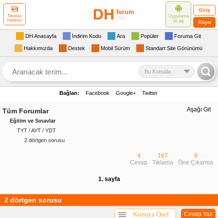
DH
Giriş
forum
Uygulama
Teknoloji
mini
Haberleri
ile
aç
Kayıt
DH Anasayfa
İndirim Kodu
Ara
Popüler
Foruma Git
Hakkımızda
Destek
Mobil Sürüm
Standart Site Görünümü
Bu Konuda
Bağlan:
Facebook
Google+
Twitter
Aşağı Git
Tüm Forumlar
Eğitim ve Sınavlar
TYT / AYT / YDT
2 dörtgen sorusu
4
167
0
Cevap
Tıklama
Öne Çıkarma
1. sayfa
2 dörtgen sorusu
Konuya Özel
Cevap Yaz