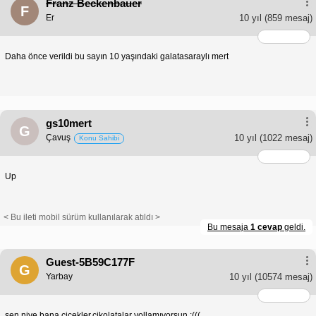
Franz Beckenbauer
F
Er
10 yıl
(859 mesaj)
Daha önce verildi bu sayın 10 yaşındaki galatasaraylı mert
gs10mert
G
Çavuş
10 yıl
(1022 mesaj)
Konu Sahibi
Up
< Bu ileti mobil sürüm kullanılarak atıldı >
Bu mesaja
1 cevap
geldi.
Guest-5B59C177F
G
Yarbay
10 yıl
(10574 mesaj)
sen niye bana çicekler,çikolatalar yollamıyorsun :(((