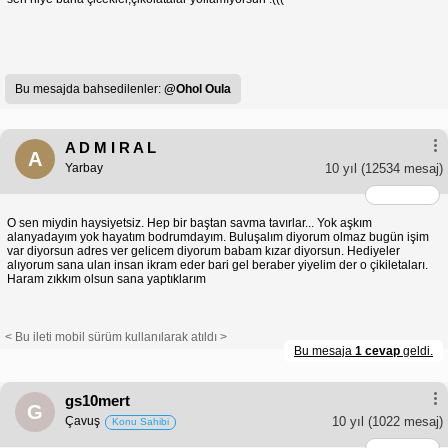
Bu mesajda bahsedilenler:
@Ohol Oula
A D M I R A L
A
Yarbay
10 yıl
(12534 mesaj)
O sen miydin haysiyetsiz. Hep bir baştan savma tavırlar... Yok aşkım
alanyadayım yok hayatım bodrumdayım. Buluşalım diyorum olmaz bugün işim
var diyorsun adres ver gelicem diyorum babam kızar diyorsun. Hediyeler
alıyorum sana ulan insan ikram eder bari gel beraber yiyelim der o çikiletaları.
Haram zıkkım olsun sana yaptıklarım
< Bu ileti mobil sürüm kullanılarak atıldı >
Bu mesaja
1 cevap
geldi.
gs10mert
G
Çavuş
10 yıl
(1022 mesaj)
Konu Sahibi