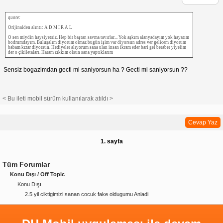
quote:
Orijinalden alıntı: A D M I R A L
O sen miydin haysiyetsiz. Hep bir baştan savma tavırlar... Yok aşkım alanyadayım yok hayatım
bodrumdayım. Buluşalım diyorum olmaz bugün işim var diyorsun adres ver gelicem diyorum
babam kızar diyorsun. Hediyeler alıyorum sana ulan insan ikram eder bari gel beraber yiyelim
der o çikiletaları. Haram zıkkım olsun sana yaptıklarım
Sensiz bogazimdan gecti mi saniyorsun ha ? Gecti mi saniyorsun ??
< Bu ileti mobil sürüm kullanılarak atıldı >
Cevap Yaz
1. sayfa
Tüm Forumlar
Konu Dışı / Off Topic
Konu Dışı
2.5 yil ciktigimizi sanan cocuk fake oldugumu Anladi