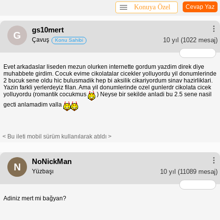
Konuya Özel
Cevap Yaz
gs10mert
G
Çavuş
10 yıl
(1022 mesaj)
Konu Sahibi
Evet arkadaslar liseden mezun olurken internette gordum yazdim direk diye
muhabbete girdim. Cocuk evime cikolatalar cicekler yolluyordu yil donumlerinde
2 bucuk sene oldu hic bulusmadik hep bi aksilik cikariyordum sinav hazirliklari.
Yazin farkli yerlerdeyiz filan. Ama yil donumlerinde ozel gunlerdr cikolata cicek
yolluyordu (romantik cocukmus
) Neyse bir sekilde anladi bu 2.5 sene nasil
gecti anlamadim valla
< Bu ileti mobil sürüm kullanılarak atıldı >
NoNickMan
N
Yüzbaşı
10 yıl
(11089 mesaj)
Adiniz mert mi bağyan?