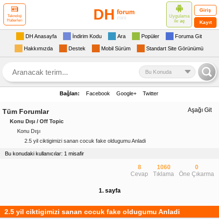
DH
Giriş
forum
Uygulama
Teknoloji
mini
Haberleri
ile
aç
Kayıt
DH Anasayfa
İndirim Kodu
Ara
Popüler
Foruma Git
Hakkımızda
Destek
Mobil Sürüm
Standart Site Görünümü
Bu Konuda
Bağlan:
Facebook
Google+
Twitter
Aşağı Git
Tüm Forumlar
Konu Dışı / Off Topic
Konu Dışı
2.5 yil ciktigimizi sanan cocuk fake oldugumu Anladi
Bu konudaki kullanıcılar: 1 misafir
8
1060
0
Cevap
Tıklama
Öne Çıkarma
1. sayfa
2.5 yil ciktigimizi sanan cocuk fake oldugumu Anladi