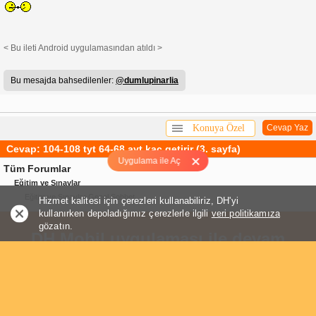
< Bu ileti Android uygulamasından atıldı >
Bu mesajda bahsedilenler:
@dumlupinarlia
Konuya Özel
Cevap Yaz
Cevap: 104-108 tyt 64-68 ayt kaç getirir (3. sayfa)
Uygulama ile Aç
Tüm Forumlar
Eğitim ve Sınavlar
Eğitim ve Sınavlar Genel Sohbet
Hizmet kalitesi için çerezleri kullanabiliriz, DH'yi
kullanırken depoladığımız çerezlerle ilgili
veri politikamıza
gözatın.
DH Mobil uygulaması ile devam
edin.
Mobil tarayıcınız ile mümkün olanların yanı sıra, birçok yeni ve
faydalı özelliğe erişin.