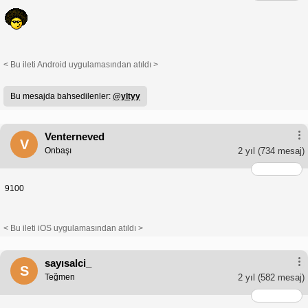
< Bu ileti Android uygulamasından atıldı >
Bu mesajda bahsedilenler:
@yltyy
Venterneved
V
Onbaşı
2 yıl
(734 mesaj)
9100
< Bu ileti iOS uygulamasından atıldı >
sayısalci_
S
Teğmen
2 yıl
(582 mesaj)