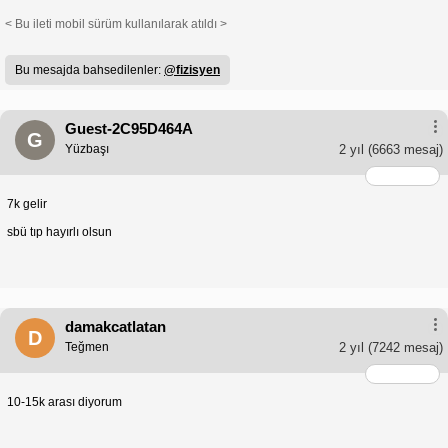
< Bu ileti mobil sürüm kullanılarak atıldı >
Bu mesajda bahsedilenler:
@fizisyen
Guest-2C95D464A
G
Yüzbaşı
2 yıl
(6663 mesaj)
7k gelir
sbü tıp hayırlı olsun
damakcatlatan
D
Teğmen
2 yıl
(7242 mesaj)
10-15k arası diyorum