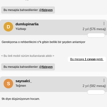
Bu mesajda bahsedilenler:
@fizisyen
dumlupinarlia
D
Yüzbaşı
2 yıl
(576 mesaj)
Gerekiyorsa o rehberlikcini s*k gitsin belliki bir şeyden anlamiyor
< Bu ileti mobil sürüm kullanılarak atıldı >
Bu mesaja
1 cevap
geldi.
Bu mesajda bahsedilenler:
@fizisyen
sayısalci_
S
Teğmen
2 yıl
(582 mesaj)
9k diye düşünüyorum hocam.