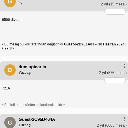
G
Er
2 yıl
(15 mesaj)
6500 diyorum
< Bu mesaj bu kişi tarafından değiştirildi
Guest-62B9E1A03
--
10 Haziran 2024;
7:27:8
>
dumlupinarlia
D
Yüzbaşı
2 yıl
(576 mesaj)
7216
< Bu ileti mobil sürüm kullanılarak atıldı >
Guest-2C95D464A
G
Yüzbaşı
2 yıl
(6663 mesaj)