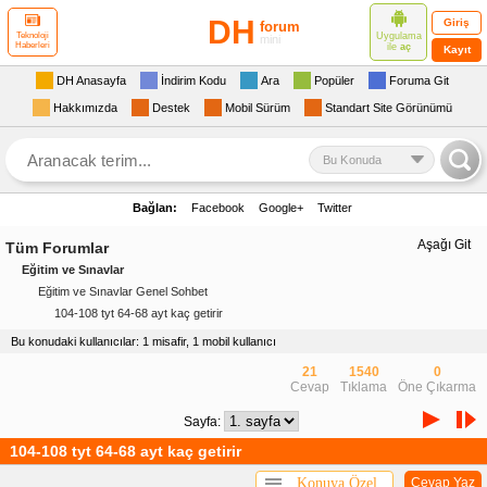
DH
Giriş
forum
Uygulama
Teknoloji
mini
Haberleri
ile
aç
Kayıt
DH Anasayfa
İndirim Kodu
Ara
Popüler
Foruma Git
Hakkımızda
Destek
Mobil Sürüm
Standart Site Görünümü
Bu Konuda
Bağlan:
Facebook
Google+
Twitter
Aşağı Git
Tüm Forumlar
Eğitim ve Sınavlar
Eğitim ve Sınavlar Genel Sohbet
104-108 tyt 64-68 ayt kaç getirir
Bu konudaki kullanıcılar: 1 misafir, 1 mobil kullanıcı
21
1540
0
Cevap
Tıklama
Öne Çıkarma
Sayfa:
104-108 tyt 64-68 ayt kaç getirir
Konuya Özel
Cevap Yaz