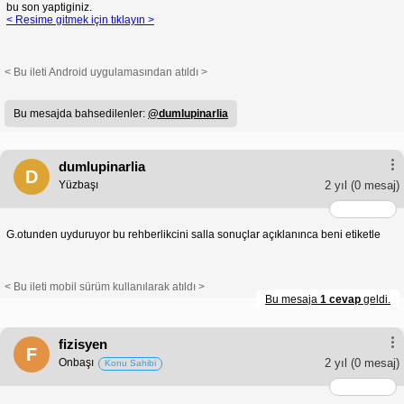
bu son yaptiginiz.
< Resime gitmek için tıklayın >
< Bu ileti Android uygulamasından atıldı >
Bu mesajda bahsedilenler:
@dumlupinarlia
dumlupinarlia
D
Yüzbaşı
2 yıl
(0 mesaj)
G.otunden uyduruyor bu rehberlikcini salla sonuçlar açıklanınca beni etiketle
< Bu ileti mobil sürüm kullanılarak atıldı >
Bu mesaja
1 cevap
geldi.
fizisyen
F
Onbaşı
2 yıl
(0 mesaj)
Konu Sahibi