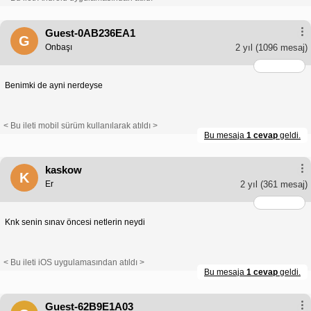
Guest-0AB236EA1
G
Onbaşı
2 yıl
(1096 mesaj)
Benimki de ayni nerdeyse
< Bu ileti mobil sürüm kullanılarak atıldı >
Bu mesaja
1 cevap
geldi.
kaskow
K
Er
2 yıl
(361 mesaj)
Knk senin sınav öncesi netlerin neydi
< Bu ileti iOS uygulamasından atıldı >
Bu mesaja
1 cevap
geldi.
Guest-62B9E1A03