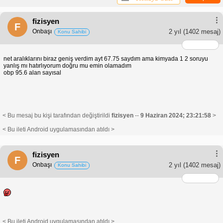
fizisyen
F
Onbaşı
2 yıl
(1402 mesaj)
Konu Sahibi
net aralıklarını biraz geniş verdim ayt 67.75 saydım ama kimyada 1 2 soruyu
yanlış mı hatırlıyorum doğru mu emin olamadım
obp 95.6 alan sayısal
< Bu mesaj bu kişi tarafından değiştirildi
fizisyen
--
9 Haziran 2024; 23:21:58
>
< Bu ileti Android uygulamasından atıldı >
fizisyen
F
Onbaşı
2 yıl
(1402 mesaj)
Konu Sahibi
< Bu ileti Android uygulamasından atıldı >