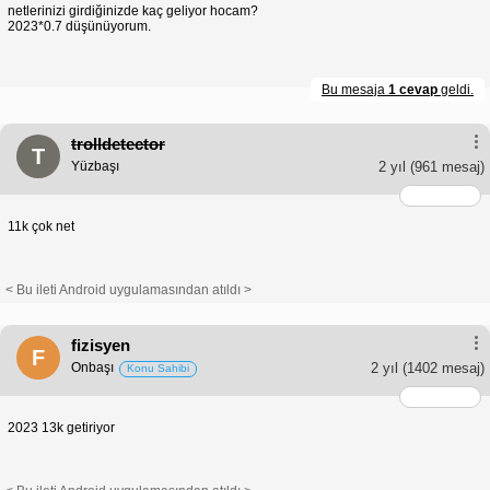
netlerinizi girdiğinizde kaç geliyor hocam?
2023*0.7 düşünüyorum.
Bu mesaja
1 cevap
geldi.
trolldetector
T
Yüzbaşı
2 yıl
(961 mesaj)
11k çok net
< Bu ileti Android uygulamasından atıldı >
fizisyen
F
Onbaşı
2 yıl
(1402 mesaj)
Konu Sahibi
2023 13k getiriyor