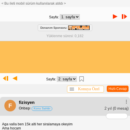
< Bu ileti mobil sürüm kullanılarak atıldı >
Sayfa:
Donanım Sponsoru:
Yüklenme süresi: 0,182
Sayfa:
Konuya Özel
Hızlı Cevap
fizisyen
F
Onbaşı
2 yıl
(0 mesaj)
Konu Sahibi
Aga valla ben 15k alti her siralamaya okeyim
Ama hocam