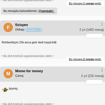
< Bu ileti Android uygulamasından atıldı >
Bu mesaja
1 cevap
geldi.
Bu mesajda bahsedilenler:
@sayısalci_
fizisyen
F
Onbaşı
2 yıl
(1402 mesaj)
Konu Sahibi
Rehberlikçim 25k anca gelir dedi hayat bitti
< Bu ileti Android uygulamasından atıldı >
Bu mesaja
2 cevap
geldi.
Memo for money
M
Çavuş
2 yıl
(232 mesaj)
İyiymiş.
< Bu ileti Android uygulamasından atıldı >