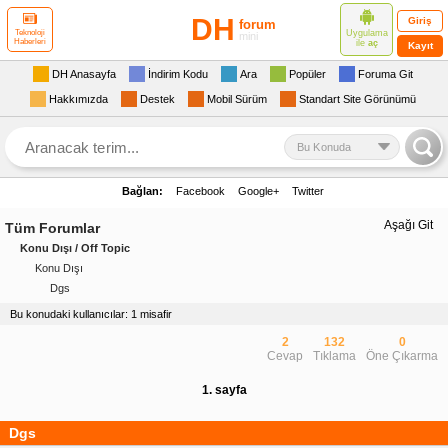
DH
Giriş
forum
Uygulama
Teknoloji
mini
Haberleri
ile
aç
Kayıt
DH Anasayfa
İndirim Kodu
Ara
Popüler
Foruma Git
Hakkımızda
Destek
Mobil Sürüm
Standart Site Görünümü
Bu Konuda
Bağlan:
Facebook
Google+
Twitter
Aşağı Git
Tüm Forumlar
Konu Dışı / Off Topic
Konu Dışı
Dgs
Bu konudaki kullanıcılar: 1 misafir
2
132
0
Cevap
Tıklama
Öne Çıkarma
1. sayfa
Dgs