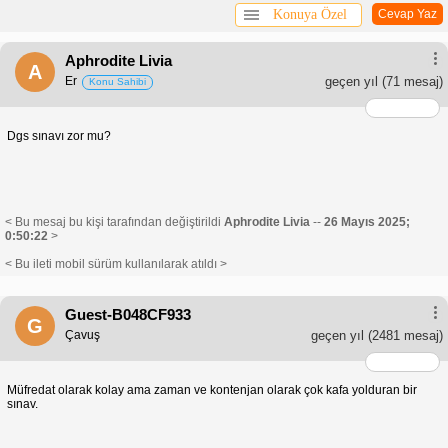
Konuya Özel
Cevap Yaz
Aphrodite Livia
A
Er
geçen yıl
(71 mesaj)
Konu Sahibi
Dgs sınavı zor mu?
< Bu mesaj bu kişi tarafından değiştirildi
Aphrodite Livia
--
26 Mayıs 2025;
0:50:22
>
< Bu ileti mobil sürüm kullanılarak atıldı >
Guest-B048CF933
G
Çavuş
geçen yıl
(2481 mesaj)
Müfredat olarak kolay ama zaman ve kontenjan olarak çok kafa yolduran bir
sınav.