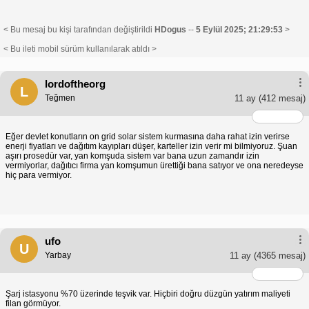
< Bu mesaj bu kişi tarafından değiştirildi
HDogus
--
5 Eylül 2025; 21:29:53
>
< Bu ileti mobil sürüm kullanılarak atıldı >
lordoftheorg
L
Teğmen
11 ay
(412 mesaj)
Eğer devlet konutların on grid solar sistem kurmasına daha rahat izin verirse
enerji fiyatları ve dağıtım kayıpları düşer, karteller izin verir mi bilmiyoruz. Şuan
aşırı prosedür var, yan komşuda sistem var bana uzun zamandır izin
vermiyorlar, dağıtıcı firma yan komşumun ürettiği bana satıyor ve ona neredeyse
hiç para vermiyor.
ufo
U
Yarbay
11 ay
(4365 mesaj)
Şarj istasyonu %70 üzerinde teşvik var. Hiçbiri doğru düzgün yatırım maliyeti
filan görmüyor.