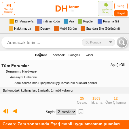
DH
Giriş
forum
Uygulama
Teknoloji
mini
Haberleri
ile
aç
Kayıt
DH Anasayfa
İndirim Kodu
Ara
Popüler
Foruma Git
Hakkımızda
Destek
Mobil Sürüm
Standart Site Görünümü
Bu Konuda
Bağlan:
Facebook
Google+
Twitter
Aşağı Git
Tüm Forumlar
Donanım / Hardware
Anasayfa Haberleri
Zam sonrasında Eşarj mobil uygulamasının puanları çakıldı
Bu konudaki kullanıcılar: 1 misafir, 1 mobil kullanıcı
25
1503
12
Cevap
Tıklama
Öne Çıkarma
Sayfa:
Cevap: Zam sonrasında Eşarj mobil uygulamasının puanları