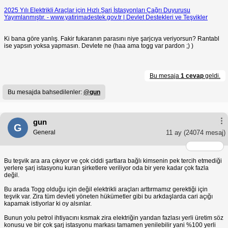
2025 Yılı Elektrikli Araçlar için Hızlı Şarj İstasyonları Çağrı Duyurusu
Yayımlanmıştır. -
www.yatirimadestek.gov.tr
| Devlet Destekleri ve Teşvikler
Ki bana göre yanlış. Fakir fukaranın parasını niye şarjcıya veriyorsun? Rantabl
ise yapsın yoksa yapmasın. Devlete ne (haa ama togg var pardon ;) )
Bu mesaja
1 cevap
geldi.
Bu mesajda bahsedilenler:
@gun
gun
G
General
11 ay
(24074 mesaj)
Bu teşvik ara ara çıkıyor ve çok ciddi şartlara bağlı kimsenin pek tercih etmediği
yerlere şarj istasyonu kuran şirketlere veriliyor oda bir yere kadar çok fazla
değil.
Bu arada Togg olduğu için değil elektrikli araçları arttırmamız gerektiği için
teşvik var. Zira tüm devleti yöneten hükümetler gibi bu arkdaşlarda cari açığı
kapamak istiyorlar ki oy alsınlar.
Bunun yolu petrol ihtiyacını kısmak zira elektriğin yarıdan fazlası yerli üretim söz
konusu ve bir çok şarj istasyonu markası tamamen yenilebilir yani %100 yerli