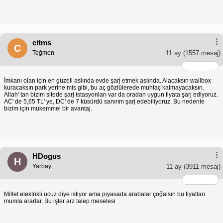
citms
C
Teğmen
11 ay
(1557 mesaj)
İmkanı olan için en güzeli aslında evde şarj etmek aslında. Alacaksın wallbox
kuracaksın park yerine mis gibi, bu aç gözlülerede muhtaç kalmayacaksın.
Allah' tan bizim sitede şarj istasyonları var da oradan uygun fiyata şarj ediyoruz.
AC' de 5,65 TL' ye, DC' de 7 küsürdü sanırım şarj edebiliyoruz. Bu nedenle
bizim için mükemmel bir avantaj.
HDogus
H
Yarbay
11 ay
(3911 mesaj)
Millet elektrikli ucuz diye istiyor ama piyasada arabalar çoğalsın bu fiyatları
mumla ararlar. Bu işler arz talep meselesi