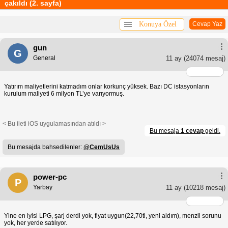
çakıldı (2. sayfa)
Konuya Özel
Cevap Yaz
gun
G
General
11 ay
(24074 mesaj)
Yatırım maliyetlerini katmadım onlar korkunç yüksek. Bazı DC istasyonların
kurulum maliyeti 6 milyon TL’ye varıyormuş.
< Bu ileti iOS uygulamasından atıldı >
Bu mesaja
1 cevap
geldi.
Bu mesajda bahsedilenler:
@CemUsUs
power-pc
P
Yarbay
11 ay
(10218 mesaj)
Yine en iyisi LPG, şarj derdi yok, fiyat uygun(22,70tl, yeni aldım), menzil sorunu
yok, her yerde satılıyor.