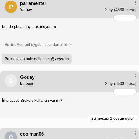
parlamenter
P
Yarbay
2 ay
(4868 mesaj)
bende pbr almayi dusunuyorum
< Bu ileti Android uygulamasından atıldı >
Bu mesajda bahsedilenler:
@veyselh
Goday
G
Binbaşı
2 ay
(3503 mesaj)
İnteractive Brokers kullanan var mı?
Bu mesaja
1 cevap
geldi.
coolman06
C