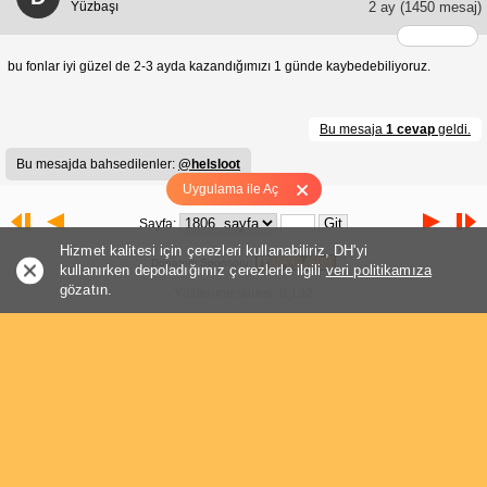
Yüzbaşı
2 ay
(1450 mesaj)
bu fonlar iyi güzel de 2-3 ayda kazandığımızı 1 günde kaybedebiliyoruz.
Bu mesaja
1 cevap
geldi.
Bu mesajda bahsedilenler:
@helsloot
Uygulama ile Aç
Sayfa:
Hizmet kalitesi için çerezleri kullanabiliriz, DH'yi
Donanım Sponsoru:
kullanırken depoladığımız çerezlerle ilgili
veri politikamıza
gözatın.
Yüklenme süresi: 0,192
Sayfa: