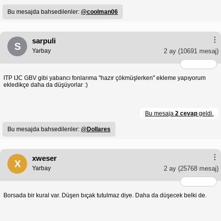
Bu mesajda bahsedilenler:
@coolman06
sarpuli
S
Yarbay
2 ay
(10691 mesaj)
ITP IJC GBV gibi yabancı fonlarıma ''hazır çökmüşlerken'' ekleme yapıyorum
ekledikçe daha da düşüyorlar :)
Bu mesaja
2 cevap
geldi.
Bu mesajda bahsedilenler:
@Dollares
xweser
X
Yarbay
2 ay
(25768 mesaj)
Borsada bir kural var. Düşen bıçak tutulmaz diye. Daha da düşecek belki de.