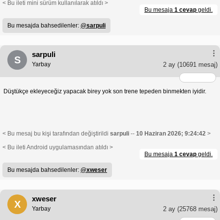
< Bu ileti mini sürüm kullanılarak atıldı >
Bu mesaja
1 cevap
geldi.
Bu mesajda bahsedilenler:
@sarpuli
sarpuli
S
Yarbay
2 ay
(10691 mesaj)
Düştükçe ekleyeceğiz yapacak birey yok son trene tepeden binmekten iyidir.
< Bu mesaj bu kişi tarafından değiştirildi
sarpuli
--
10 Haziran 2026; 9:24:42
>
< Bu ileti Android uygulamasından atıldı >
Bu mesaja
1 cevap
geldi.
Bu mesajda bahsedilenler:
@xweser
xweser
X
Yarbay
2 ay
(25768 mesaj)