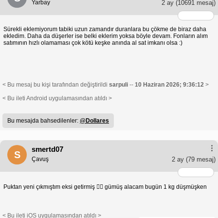
Yarbay
2 ay
(10691 mesaj)
Sürekli eklemiyorum tabiki uzun zamandır duranlara bu çökme de biraz daha
ekledim. Daha da düşerler ise belki eklerim yoksa böyle devam. Fonların alım
satımının hızlı olamaması çok kötü keşke anında al sat imkanı olsa :)
< Bu mesaj bu kişi tarafından değiştirildi
sarpuli
--
10 Haziran 2026; 9:36:12
>
< Bu ileti Android uygulamasından atıldı >
Bu mesajda bahsedilenler:
@Dollares
smertd07
S
Çavuş
2 ay
(79 mesaj)
Puktan yeni çıkmıştım eksi getirmiş 🤦‍♂️ gümüş alacam bugün 1 kg düşmüşken
< Bu ileti iOS uygulamasından atıldı >