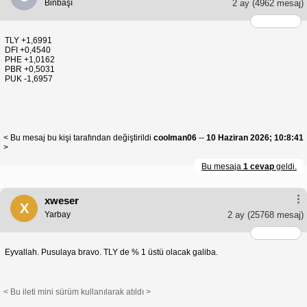
Binbaşı
2 ay
(4962 mesaj)
TLY +1,6991
DFI +0,4540
PHE +1,0162
PBR +0,5031
PUK -1,6957
< Bu mesaj bu kişi tarafından değiştirildi
coolman06
--
10 Haziran 2026; 10:8:41
>
Bu mesaja
1 cevap
geldi.
xweser
X
Yarbay
2 ay
(25768 mesaj)
Eyvallah. Pusulaya bravo. TLY de % 1 üstü olacak galiba.
< Bu ileti mini sürüm kullanılarak atıldı >