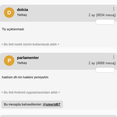
dolcia
D
Yarbay
2 ay
(8834 mesaj)
Tly açıklanmadı
< Bu ileti mobil sürüm kullanılarak atıldı >
parlamenter
P
Yarbay
2 ay
(4868 mesaj)
haklisin dfı nin hakkini yemiyelim
< Bu ileti Android uygulamasından atıldı >
Bu mesajda bahsedilenler:
@smertd07