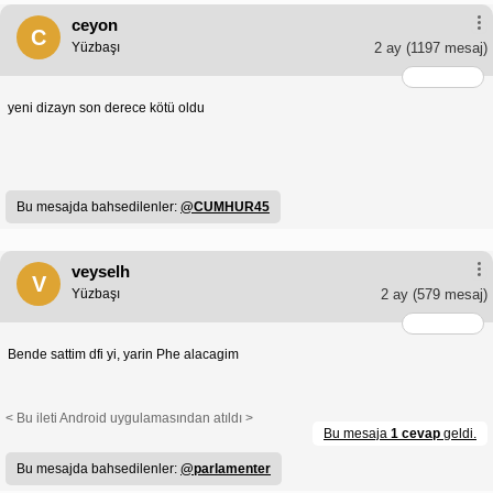
ceyon
C
Yüzbaşı
2 ay
(1197 mesaj)
yeni dizayn son derece kötü oldu
Bu mesajda bahsedilenler:
@CUMHUR45
veyselh
V
Yüzbaşı
2 ay
(579 mesaj)
Bende sattim dfi yi, yarin Phe alacagim
< Bu ileti Android uygulamasından atıldı >
Bu mesaja
1 cevap
geldi.
Bu mesajda bahsedilenler:
@parlamenter