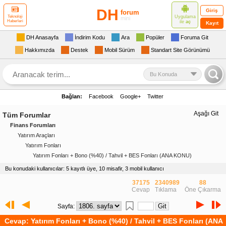
DH
Giriş
forum
Uygulama
Teknoloji
mini
Haberleri
ile
aç
Kayıt
DH Anasayfa
İndirim Kodu
Ara
Popüler
Foruma Git
Hakkımızda
Destek
Mobil Sürüm
Standart Site Görünümü
Bu Konuda
Bağlan:
Facebook
Google+
Twitter
Aşağı Git
Tüm Forumlar
Finans Forumları
Yatırım Araçları
Yatırım Fonları
Yatırım Fonları + Bono (%40) / Tahvil + BES Fonları (ANA KONU)
Bu konudaki kullanıcılar: 5 kayıtlı üye, 10 misafir, 3 mobil kullanıcı
37175
2340989
88
Cevap
Tıklama
Öne Çıkarma
Sayfa:
Cevap: Yatırım Fonları + Bono (%40) / Tahvil + BES Fonları (ANA