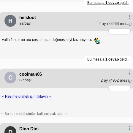
Bu mesaja
1 cevap
geldi.
helsloot
H
Yarbay
2 ay
(23268 mesaj)
valla fonlar bu ara coştu nazar değmesin iyi kazanıyoruz
Bu mesaja
1 cevap
geldi.
coolman06
C
Binbaşı
2 ay
(4962 mesaj)
< Resime gitmek için tıklayın >
< Bu ileti mobil sürüm kullanılarak atıldı >
Dino Dini
D