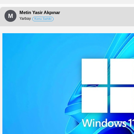
Metin Yasir Akpınar
M
Yarbay
Konu Sahibi