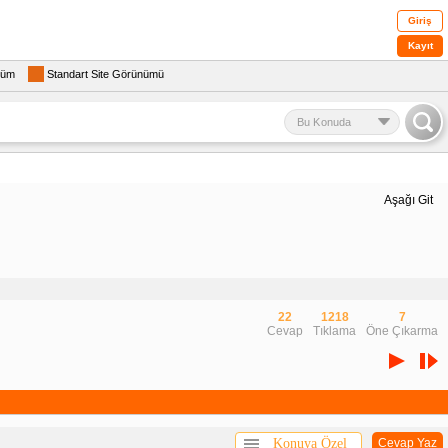
Giriş
Kayıt
rüm
Standart Site Görünümü
Bu Konuda
Aşağı Git
22
1218
7
Cevap
Tıklama
Öne Çıkarma
Konuya Özel
Cevap Yaz