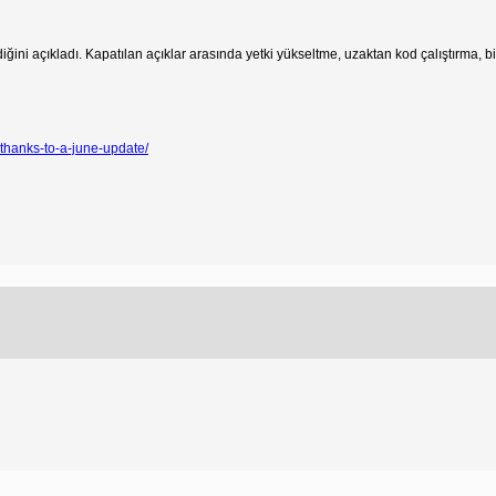
i açıkladı. Kapatılan açıklar arasında yetki yükseltme, uzaktan kod çalıştırma, bilgi
thanks-to-a-june-update/