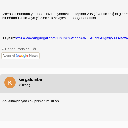
Microsoft bunların yanında Haziran yamasında toplam 206 güvenlik açığını giderdiğin
bir bölümü kritik veya yüksek risk seviyesinde değerlendirildi.
Kaynak:
https://www.engadget.com/2191909/windows-11-sucks-slightly-less-now-
Haberi Portalda Gör
Abone ol
kargalumba
K
Yüzbaşı
Abi almayın yaa çok pişmanım şu an.