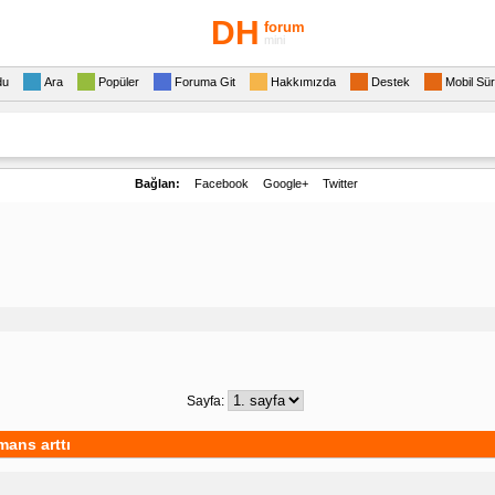
DH
forum
mini
du
Ara
Popüler
Foruma Git
Hakkımızda
Destek
Mobil Sü
Bağlan:
Facebook
Google+
Twitter
Sayfa:
mans arttı