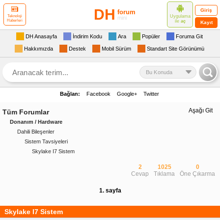
DH
Giriş
forum
Uygulama
Teknoloji
mini
Haberleri
ile
aç
Kayıt
DH Anasayfa
İndirim Kodu
Ara
Popüler
Foruma Git
Hakkımızda
Destek
Mobil Sürüm
Standart Site Görünümü
Bu Konuda
Bağlan:
Facebook
Google+
Twitter
Aşağı Git
Tüm Forumlar
Donanım / Hardware
Dahili Bileşenler
Sistem Tavsiyeleri
Skylake I7 Sistem
2
1025
0
Cevap
Tıklama
Öne Çıkarma
1. sayfa
Skylake I7 Sistem