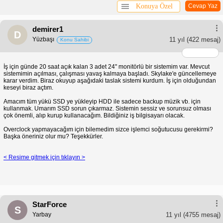
Konuya Özel
Cevap Yaz
demirer1
D
Yüzbaşı
11 yıl
(422 mesaj)
Konu Sahibi
İş için günde 20 saat açık kalan 3 adet 24" monitörlü bir sistemim var. Mevcut
sistemimin açılması, çalışması yavaş kalmaya başladı. Skylake'e güncellemeye
karar verdim. Biraz okuyup aşağıdaki taslak sistemi kurdum. İş için olduğundan
keseyi biraz açtım.
Amacım tüm yükü SSD ye yükleyip HDD ile sadece backup müzik vb. için
kullanmak. Umarım SSD sorun çıkarmaz. Sistemin sessiz ve sorunsuz olması
çok önemli, alıp kurup kullanacağım. Bildiğiniz iş bilgisayarı olacak.
Overclock yapmayacağım için bilemedim sizce işlemci soğutucusu gerekirmi?
Başka öneriniz olur mu? Teşekkürler.
< Resime gitmek için tıklayın >
StarForce
S
Yarbay
11 yıl
(4755 mesaj)