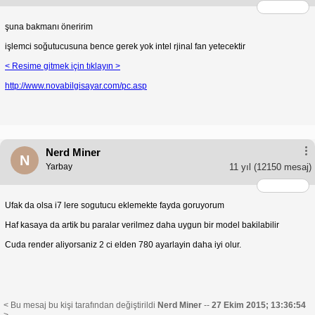
şuna bakmanı öneririm
işlemci soğutucusuna bence gerek yok intel rjinal fan yetecektir
< Resime gitmek için tıklayın >
http://www.novabilgisayar.com/pc.asp
Nerd Miner
N
Yarbay
11 yıl
(12150 mesaj)
Ufak da olsa i7 lere sogutucu eklemekte fayda goruyorum
Haf kasaya da artik bu paralar verilmez daha uygun bir model bakilabilir
Cuda render aliyorsaniz 2 ci elden 780 ayarlayin daha iyi olur.
< Bu mesaj bu kişi tarafından değiştirildi
Nerd Miner
--
27 Ekim 2015; 13:36:54