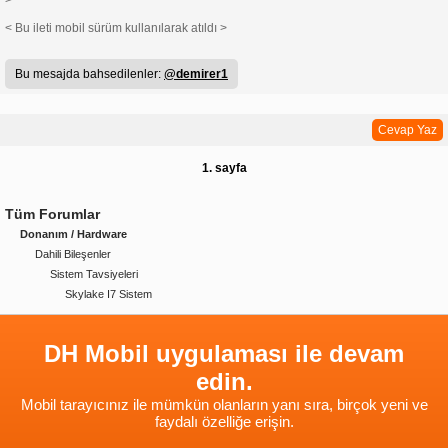
>
< Bu ileti mobil sürüm kullanılarak atıldı >
Bu mesajda bahsedilenler:
@demirer1
Cevap Yaz
1. sayfa
Tüm Forumlar
Donanım / Hardware
Dahili Bileşenler
Sistem Tavsiyeleri
Skylake I7 Sistem
DH Mobil uygulaması ile devam
edin.
Mobil tarayıcınız ile mümkün olanların yanı sıra, birçok yeni ve
faydalı özelliğe erişin.