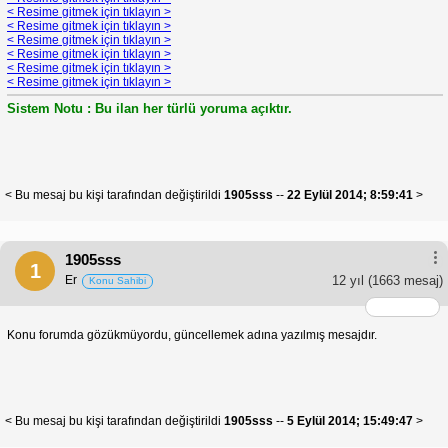
< Resime gitmek için tıklayın >
< Resime gitmek için tıklayın >
< Resime gitmek için tıklayın >
< Resime gitmek için tıklayın >
< Resime gitmek için tıklayın >
< Resime gitmek için tıklayın >
Sistem Notu : Bu ilan her türlü yoruma açıktır.
< Bu mesaj bu kişi tarafından değiştirildi
1905sss
--
22 Eylül 2014; 8:59:41
>
1905sss
1
Er
12 yıl
(1663 mesaj)
Konu Sahibi
Konu forumda gözükmüyordu, güncellemek adına yazılmış mesajdır.
< Bu mesaj bu kişi tarafından değiştirildi
1905sss
--
5 Eylül 2014; 15:49:47
>