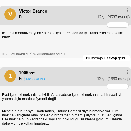
Victor Branco
V
Er
12 yıl
(4537 mesaj)
Icindeki mekanizmayi baz alirsak fiyat gercekten dd iyi. Takip edelim bakalim
biraz.
< Bu ileti mobil sürüm kullanılarak atıldı >
Bu mesaja
1 cevap
geldi.
1905sss
1
Er
12 yıl
(1663 mesaj)
Konu Sahibi
Evet içindeki mekanizma iyidir. Ama sadece içindeki mekanizma bir saati iyi
yapmak için maalesef yeterli değil.
Mesela gidin Konyalı saatebakın, Claude Bernard diye bir marka var. ETA
makine var içinde ama incelediğiniz zaman olmamış diyorsunuz. Ben içinde
ETA makine olup kadrandaki sayıların döküldüğü saatlerde gördüm. Hemde
daha vitrinde kullanılmadan...