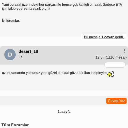
Yani bu saat üzerindeki her parçası ile bence çok kaliteli bir saat. Sadece ETA
için takip ederseniz yazık olur:)
İyi forumlar,
Bu mesaja
1 cevap
geldi.
desert_18
D
Er
12 yıl
(1116 mesaj)
uzun zamandır yoktunuz yine güzel bir saat güzel bir ilan takipteyim
Cevap Yaz
1. sayfa
Tüm Forumlar