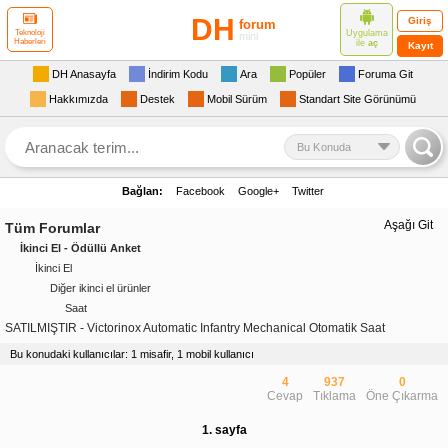
DH
Giriş
forum
Uygulama
Teknoloji
mini
Haberleri
ile
aç
Kayıt
DH Anasayfa
İndirim Kodu
Ara
Popüler
Foruma Git
Hakkımızda
Destek
Mobil Sürüm
Standart Site Görünümü
Bu Konuda
Bağlan:
Facebook
Google+
Twitter
Aşağı Git
Tüm Forumlar
İkinci El - Ödüllü Anket
İkinci El
Diğer ikinci el ürünler
Saat
SATILMIŞTIR - Victorinox Automatic Infantry Mechanical Otomatik Saat
Bu konudaki kullanıcılar: 1 misafir, 1 mobil kullanıcı
4
937
0
Cevap
Tıklama
Öne Çıkarma
1. sayfa