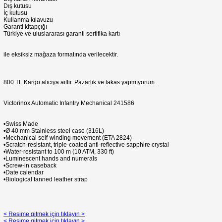
Dış kutusu
İç kutusu
Kullanma kılavuzu
Garanti kitapçığı
Türkiye ve uluslararası garanti sertifika kartı
ile eksiksiz mağaza formatında verilecektir.
800 TL Kargo alıcıya aittir. Pazarlık ve takas yapmıyorum.
Victorinox Automatic Infantry Mechanical 241586
•Swiss Made
•Ø 40 mm Stainless steel case (316L)
•Mechanical self-winding movement (ETA 2824)
•Scratch-resistant, triple-coated anti-reflective sapphire crystal
•Water-resistant to 100 m (10 ATM, 330 ft)
•Luminescent hands and numerals
•Screw-in caseback
•Date calendar
•Biological tanned leather strap
< Resime gitmek için tıklayın >
< Resime gitmek için tıklayın >