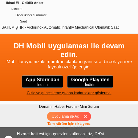
İkinci El - Ödüllü Anket
İkinci El
Diğer ikinci el ürünler
Saat
SATILMIŞTIR - Victorinox Automatic Infantry Mechanical Otomatik Saat
DH Mobil uygulaması ile devam
edin.
Mobil tarayıcınız ile mümkün olanların yanı sıra, birçok yeni ve
faydalı özelliğe erişin.
App Store'dan
Google Play'den
İndirin
İndirin
Gizle ve güncelleme çıkana kadar tekrar gösterme.
DonanımHaber Forum - Mini Sürüm
Hakkımızda
|
Yukarı
Uygulama ile Aç
Tam sürüm için tıklayınız
Version: 1.2.896
Hizmet kalitesi için çerezleri kullanabiliriz, DH'yi