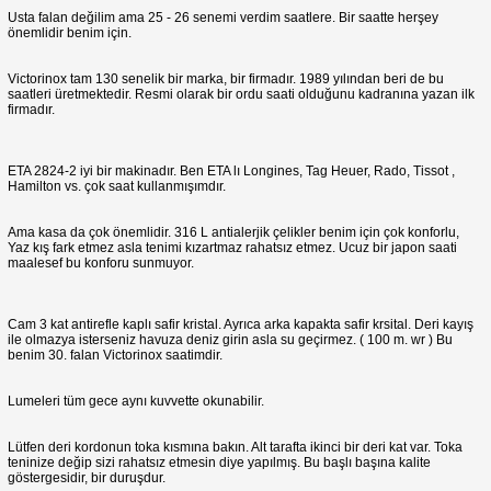
Usta falan değilim ama 25 - 26 senemi verdim saatlere. Bir saatte herşey
önemlidir benim için.
Victorinox tam 130 senelik bir marka, bir firmadır. 1989 yılından beri de bu
saatleri üretmektedir. Resmi olarak bir ordu saati olduğunu kadranına yazan ilk
firmadır.
ETA 2824-2 iyi bir makinadır. Ben ETA lı Longines, Tag Heuer, Rado, Tissot ,
Hamilton vs. çok saat kullanmışımdır.
Ama kasa da çok önemlidir. 316 L antialerjik çelikler benim için çok konforlu,
Yaz kış fark etmez asla tenimi kızartmaz rahatsız etmez. Ucuz bir japon saati
maalesef bu konforu sunmuyor.
Cam 3 kat antirefle kaplı safir kristal. Ayrıca arka kapakta safir krsital. Deri kayış
ile olmazya isterseniz havuza deniz girin asla su geçirmez. ( 100 m. wr ) Bu
benim 30. falan Victorinox saatimdir.
Lumeleri tüm gece aynı kuvvette okunabilir.
Lütfen deri kordonun toka kısmına bakın. Alt tarafta ikinci bir deri kat var. Toka
teninize değip sizi rahatsız etmesin diye yapılmış. Bu başlı başına kalite
göstergesidir, bir duruşdur.