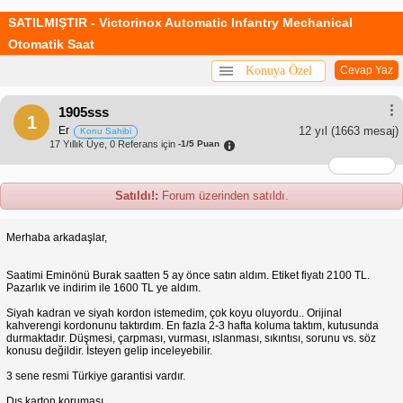
SATILMIŞTIR - Victorinox Automatic Infantry Mechanical
Otomatik Saat
Konuya Özel
Cevap Yaz
1905sss
1
Er
12 yıl
(1663 mesaj)
Konu Sahibi
17 Yıllık Üye, 0 Referans için
-1/5 Puan
Satıldı!:
Forum üzerinden satıldı.
Merhaba arkadaşlar,
Saatimi Eminönü Burak saatten 5 ay önce satın aldım. Etiket fiyatı 2100 TL.
Pazarlık ve indirim ile 1600 TL ye aldım.
Siyah kadran ve siyah kordon istemedim, çok koyu oluyordu.. Orijinal
kahverengi kordonunu taktırdım. En fazla 2-3 hafta koluma taktım, kutusunda
durmaktadır. Düşmesi, çarpması, vurması, ıslanması, sıkıntısı, sorunu vs. söz
konusu değildir. İsteyen gelip inceleyebilir.
3 sene resmi Türkiye garantisi vardır.
Dış karton koruması