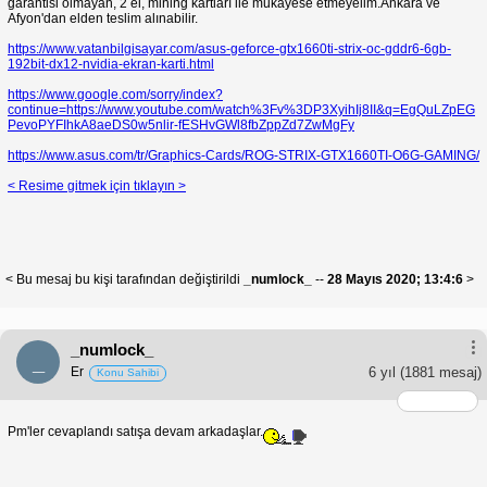
garantisi olmayan, 2 el, mining kartları ile mukayese etmeyelim.Ankara ve
Afyon'dan elden teslim alınabilir.
https://www.vatanbilgisayar.com/asus-geforce-gtx1660ti-strix-oc-gddr6-6gb-
192bit-dx12-nvidia-ekran-karti.html
https://www.google.com/sorry/index?
continue=https://www.youtube.com/watch%3Fv%3DP3XyihIj8II&q=EgQuLZpEG
PevoPYFIhkA8aeDS0w5nlir-fESHvGWl8fbZppZd7ZwMgFy
https://www.asus.com/tr/Graphics-Cards/ROG-STRIX-GTX1660TI-O6G-GAMING/
< Resime gitmek için tıklayın >
< Bu mesaj bu kişi tarafından değiştirildi
_numlock_
--
28 Mayıs 2020; 13:4:6
>
_numlock_
_
Er
6 yıl
(1881 mesaj)
Konu Sahibi
Pm'ler cevaplandı satışa devam arkadaşlar.