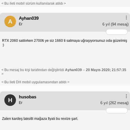
< Bu ileti mobil sürüm kullanılarak atıldı >
Ayhan039
A
Er
6 yıl
(94 mesaj)
RTX 2060 satılırken 2700₺ ye siz 1660 ti satmaya uğraşıyorsunuz oda güzelmiş
:)
< Bu mesaj bu kişi tarafından değiştirildi
Ayhan039
--
20 Mayıs 2020; 21:57:35
>
< Bu ileti DH mobil uygulamasından atıldı >
husobas
H
Er
6 yıl
(262 mesaj)
Zaten kardeş taksitli mağaza fiyatı bu revize şart.