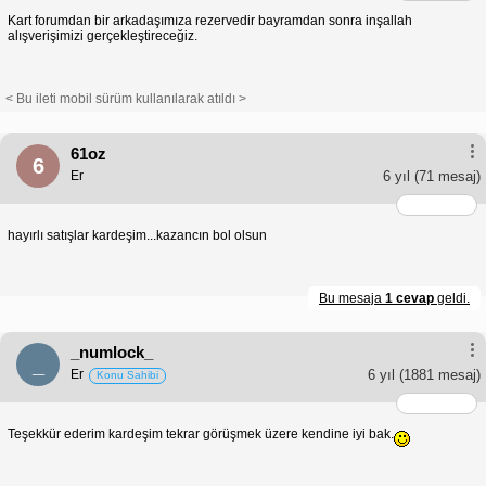
Kart forumdan bir arkadaşımıza rezervedir bayramdan sonra inşallah
alışverişimizi gerçekleştireceğiz.
< Bu ileti mobil sürüm kullanılarak atıldı >
61oz
6
Er
6 yıl
(71 mesaj)
hayırlı satışlar kardeşim...kazancın bol olsun
Bu mesaja
1 cevap
geldi.
_numlock_
_
Er
6 yıl
(1881 mesaj)
Konu Sahibi
Teşekkür ederim kardeşim tekrar görüşmek üzere kendine iyi bak.