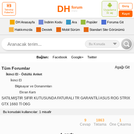
DH
Giriş
forum
Uygulama
Teknoloji
mini
Haberleri
ile
aç
Kayıt
DH Anasayfa
İndirim Kodu
Ara
Popüler
Foruma Git
Hakkımızda
Destek
Mobil Sürüm
Standart Site Görünümü
Bu Konuda
Bağlan:
Facebook
Google+
Twitter
Aşağı Git
Tüm Forumlar
İkinci El - Ödüllü Anket
İkinci El
Bilgisayar ve Donanımları
Ekran Kartı
SATILMIŞTIR SIFIR KUTUSUNDA FATURALI TR GARANTİLİ ASUS ROG STRIX
GTX 1660 Tİ O6G
Bu konudaki kullanıcılar: 1 misafir
9
1863
1
Cevap
Tıklama
Öne Çıkarma