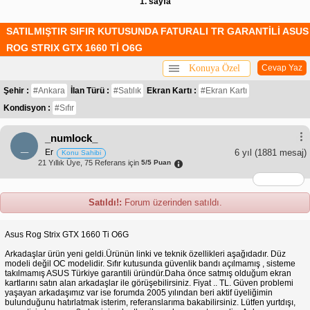
1. sayfa
SATILMIŞTIR SIFIR KUTUSUNDA FATURALI TR GARANTİLİ ASUS
ROG STRIX GTX 1660 Tİ O6G
Konuya Özel
Cevap Yaz
Şehir :
#Ankara
İlan Türü :
#Satılık
Ekran Kartı :
#Ekran Kartı
Kondisyon :
#Sıfır
_numlock_
_
Er
6 yıl
(1881 mesaj)
Konu Sahibi
21 Yıllık Üye, 75 Referans için
5/5 Puan
Satıldı!:
Forum üzerinden satıldı.
Asus Rog Strix GTX 1660 Ti O6G
Arkadaşlar ürün yeni geldi.Ürünün linki ve teknik özellikleri aşağıdadır. Düz
modeli değil OC modelidir. Sıfır kutusunda güvenlik bandı açılmamış , sisteme
takılmamış ASUS Türkiye garantili üründür.Daha önce satmış olduğum ekran
kartlarını satın alan arkadaşlar ile görüşebilirsiniz. Fiyat .. TL. Güven problemi
yaşayan arkadaşımız var ise forumda 2005 yılından beri aktif üyeliğimin
bulunduğunu hatırlatmak isterim, referanslarıma bakabilirsiniz. Lütfen yurtdışı,