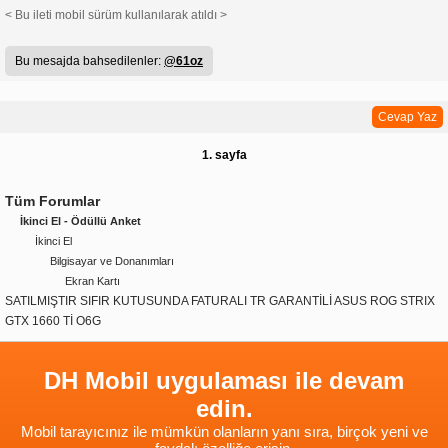
< Bu ileti mobil sürüm kullanılarak atıldı >
Bu mesajda bahsedilenler:
@61oz
Cevap Yaz
1. sayfa
Tüm Forumlar
İkinci El - Ödüllü Anket
İkinci El
Bilgisayar ve Donanımları
Ekran Kartı
SATILMIŞTIR SIFIR KUTUSUNDA FATURALI TR GARANTİLİ ASUS ROG STRIX
GTX 1660 Tİ O6G
DH Mobil uygulaması ile devam
edin.
Mobil tarayıcınız ile mümkün olanların yanı sıra, birçok yeni ve