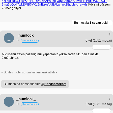
gclid=Cj0KCQjwzZj2BRDVARIsABs3l9IjVap1iAmXaSubWL4OffutIDAXTRwE-
9ma1uQc4YwkEMBt3VKL9nEaAsVdEALw_wcB&gclsrc=aw.ds
Kdv'sini düşsem
2335'e geliyor.
Bu mesaja
1 cevap
geldi.
_numlock_
_
Er
6 yıl
(1881 mesaj)
Konu Sahibi
Alıcı iseniz zaten pazarlığınizi yaparsanız yoksa zaten n11 den almakta
özgürsünüz.
< Bu ileti mobil sürüm kullanılarak atıldı >
Bu mesajda bahsedilenler:
@Handsomekont
_numlock_
_
Er
6 yıl
(1881 mesaj)
Konu Sahibi