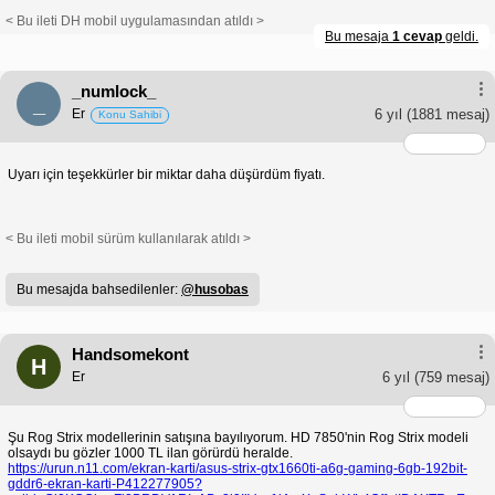
< Bu ileti DH mobil uygulamasından atıldı >
Bu mesaja
1 cevap
geldi.
_numlock_
_
Er
6 yıl
(1881 mesaj)
Konu Sahibi
Uyarı için teşekkürler bir miktar daha düşürdüm fiyatı.
< Bu ileti mobil sürüm kullanılarak atıldı >
Bu mesajda bahsedilenler:
@husobas
Handsomekont
H
Er
6 yıl
(759 mesaj)
Şu Rog Strix modellerinin satışına bayılıyorum. HD 7850'nin Rog Strix modeli
olsaydı bu gözler 1000 TL ilan görürdü heralde.
https://urun.n11.com/ekran-karti/asus-strix-gtx1660ti-a6g-gaming-6gb-192bit-
gddr6-ekran-karti-P412277905?