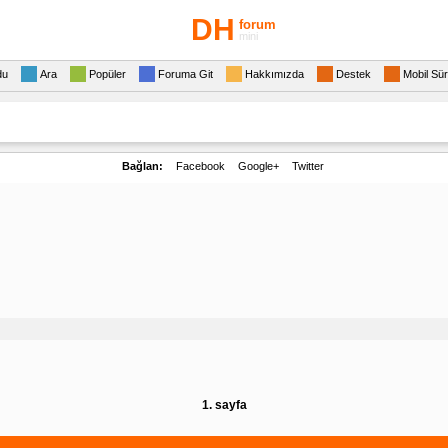
DH
forum
mini
du
Ara
Popüler
Foruma Git
Hakkımızda
Destek
Mobil Sü
Bağlan:
Facebook
Google+
Twitter
1. sayfa