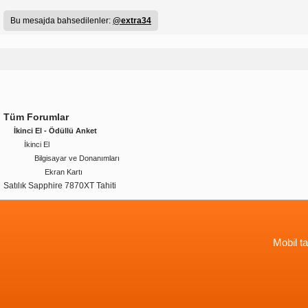
Bu mesajda bahsedilenler:
@extra34
Tüm Forumlar
İkinci El - Ödüllü Anket
İkinci El
Bilgisayar ve Donanımları
Ekran Kartı
Satılık Sapphire 7870XT Tahiti
Mobil ta