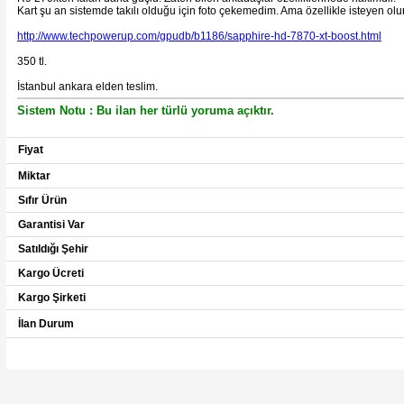
Kart şu an sistemde takılı olduğu için foto çekemedim. Ama özellikle isteyen olu
http://www.techpowerup.com/gpudb/b1186/sapphire-hd-7870-xt-boost.html
350 tl.
İstanbul ankara elden teslim.
Sistem Notu : Bu ilan her türlü yoruma açıktır.
Fiyat
Miktar
Sıfır Ürün
Garantisi Var
Satıldığı Şehir
Kargo Ücreti
Kargo Şirketi
İlan Durum