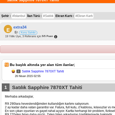
Satılık Sapphire 7870XT Tahiti
Şehir :
#İstanbul
İlan Türü :
#Satılık
Ekran Kartı :
#Ekran Kartı
extra34
E
Er
Konu Sahibi
19 Yıllık Üye, 3 Referans için
5/5 Puan
Bu başlık altında yer alan tüm ilanlar;
Satılık Sapphire 7870XT Tahiti
1
26 Nisan 2015 02:55
1
Satılık Sapphire 7870XT Tahiti
Merhaba arkadaşlar,
R9 290lara heveslendiğimden kullandığım kartımı satıyorum.
2 ay kadar daha vatan garantisi var. Fatura, full kutu, cf kablosu, kılavuzlar vs 
En son çıkan oyunları vs gayet rahat açıyor. Kartta herhangi bir problem, fiziksel
R9 270xten falan daha güçlü. Zaten bilen arkadaşlar özelliklerinede hakimdir.