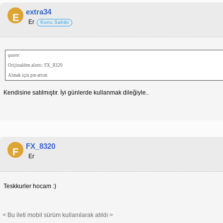
extra34
E
Er
Konu Sahibi
quote:
Orijinalden alıntı: FX_8320
Almak için pm attım
Kendisine satılmıştır. İyi günlerde kullanmak dileğiyle..
FX_8320
F
Er
Teskkurler hocam :)
< Bu ileti mobil sürüm kullanılarak atıldı >