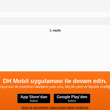
1. sayfa
DH Mobil uygulaması ile devam edin.
rayıcınız ile mümkün olanların yanı sıra, birçok yeni ve faydalı özelliğ
App Store'dan
Google Play'den
İndirin
İndirin
Gizle ve güncelleme çıkana kadar tekrar gösterme.