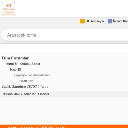
Teknoloji
Haberleri
DH Anasayfa
İndirim Ko
Tüm Forumlar
İkinci El - Ödüllü Anket
İkinci El
Bilgisayar ve Donanımları
Ekran Kartı
Satılık Sapphire 7870XT Tahiti
Bu konudaki kullanıcılar: 1 misafir