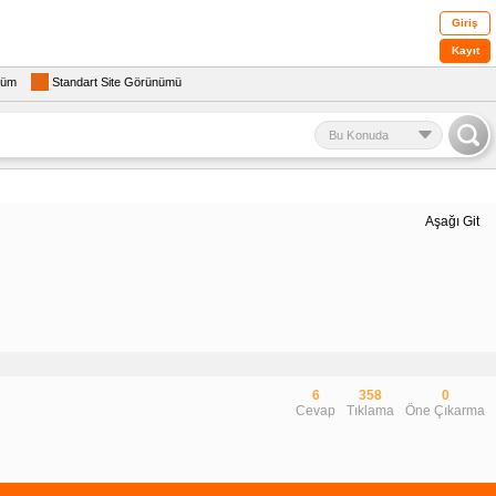
Giriş
Kayıt
rüm
Standart Site Görünümü
Bu Konuda
Aşağı Git
6
358
0
Cevap
Tıklama
Öne Çıkarma