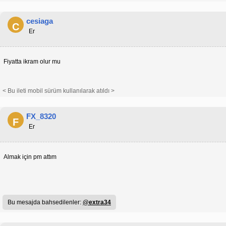
cesiaga
C
Er
Fiyatta ikram olur mu
< Bu ileti mobil sürüm kullanılarak atıldı >
FX_8320
F
Er
Almak için pm attım
Bu mesajda bahsedilenler:
@extra34