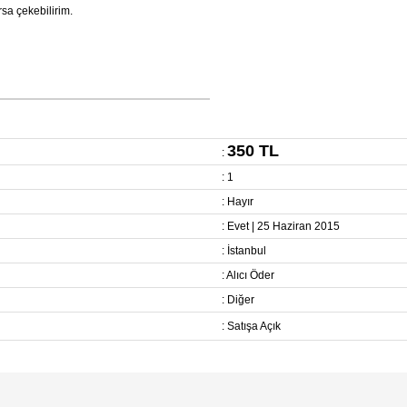
rsa çekebilirim.
350 TL
:
: 1
: Hayır
: Evet | 25 Haziran 2015
: İstanbul
: Alıcı Öder
: Diğer
: Satışa Açık