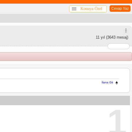
Konuya Özel
Cevap Yaz
11 yıl
(3643 mesaj)
İlana Git
1