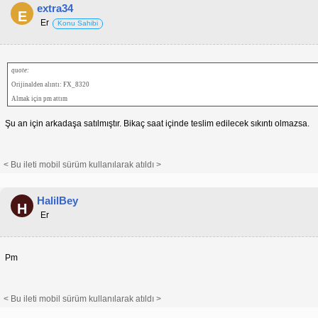
extra34
E
Er
Konu Sahibi
quote:
Orijinalden alıntı: FX_8320
Almak için pm attım
Şu an için arkadaşa satılmıştır. Bikaç saat içinde teslim edilecek sıkıntı olmazsa.
< Bu ileti mobil sürüm kullanılarak atıldı >
HalilBey
H
Er
Pm
< Bu ileti mobil sürüm kullanılarak atıldı >