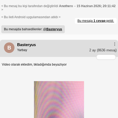
< Bu mesaj bu kişi tarafından değiştirildi
Anotherx
--
15 Haziran 2026; 20:11:42
>
< Bu ileti Android uygulamasından atıldı >
Bu mesaja
1 cevap
geldi.
Bu mesajda bahsedilenler:
@Basteryus
Basteryus
B
Yarbay
2 ay
(8636 mesaj)
Video olarak ekledim, tıkladığımda beyazlıyor