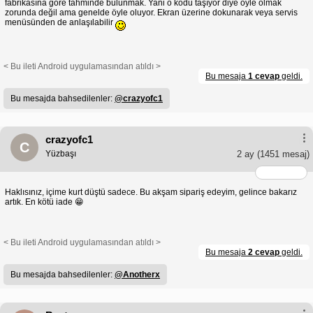
fabrikasına göre tahminde bulunmak. Yani o kodu taşıyor diye öyle olmak
zorunda değil ama genelde öyle oluyor. Ekran üzerine dokunarak veya servis
menüsünden de anlaşılabilir
< Bu ileti Android uygulamasından atıldı >
Bu mesaja
1 cevap
geldi.
Bu mesajda bahsedilenler:
@crazyofc1
crazyofc1
C
Yüzbaşı
2 ay
(1451 mesaj)
Haklısınız, içime kurt düştü sadece. Bu akşam sipariş edeyim, gelince bakarız
artık. En kötü iade 😁
< Bu ileti Android uygulamasından atıldı >
Bu mesaja
2 cevap
geldi.
Bu mesajda bahsedilenler:
@Anotherx