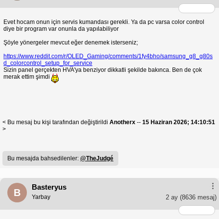
Evet hocam onun için servis kumandası gerekli. Ya da pc varsa color control
diye bir program var onunla da yapılabiliyor
Şöyle yönergeler mevcut eğer denemek isterseniz;
https://www.reddit.com/r/OLED_Gaming/comments/1fy4bho/samsung_g8_g80s
d_colorcontrol_setup_for_service
Sizin panel gerçekten HVA'ya benziyor dikkatli şekilde bakınca. Ben de çok
merak ettim şimdi
< Bu mesaj bu kişi tarafından değiştirildi
Anotherx
--
15 Haziran 2026; 14:10:51
>
Bu mesajda bahsedilenler:
@TheJudgé
Basteryus
B
Yarbay
2 ay
(8636 mesaj)