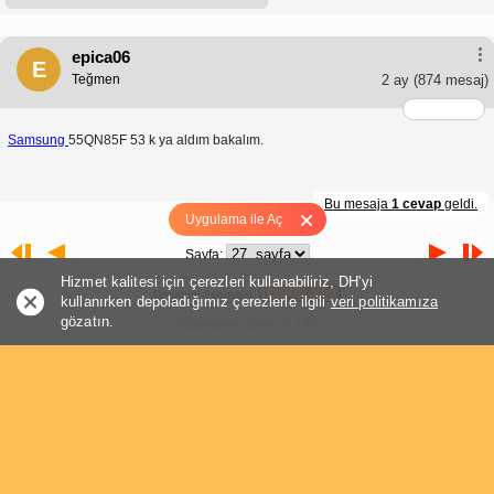
epica06
E
Teğmen
2 ay
(874 mesaj)
Samsung
55QN85F 53 k ya aldım bakalım.
Bu mesaja
1 cevap
geldi.
Uygulama ile Aç
Sayfa:
Hizmet kalitesi için çerezleri kullanabiliriz, DH'yi
Donanım Sponsoru:
kullanırken depoladığımız çerezlerle ilgili
veri politikamıza
gözatın.
Yüklenme süresi: 0,194
Sayfa: