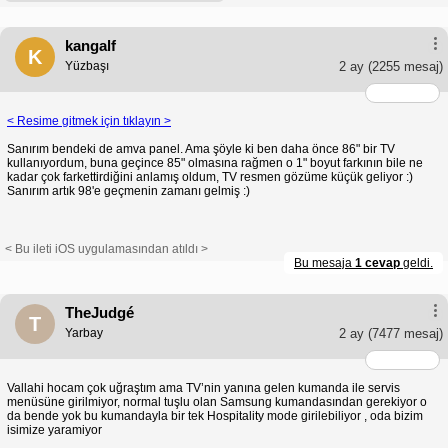
kangalf
K
Yüzbaşı
2 ay
(2255 mesaj)
< Resime gitmek için tıklayın >
Sanırım bendeki de amva panel. Ama şöyle ki ben daha önce 86" bir TV
kullanıyordum, buna geçince 85" olmasına rağmen o 1" boyut farkının bile ne
kadar çok farkettirdiğini anlamış oldum, TV resmen gözüme küçük geliyor :)
Sanırım artık 98'e geçmenin zamanı gelmiş :)
< Bu ileti iOS uygulamasından atıldı >
Bu mesaja
1 cevap
geldi.
TheJudgé
T
Yarbay
2 ay
(7477 mesaj)
Vallahi hocam çok uğraştım ama TV’nin yanına gelen kumanda ile servis
menüsüne girilmiyor, normal tuşlu olan Samsung kumandasından gerekiyor o
da bende yok bu kumandayla bir tek Hospitality mode girilebiliyor , oda bizim
isimize yaramiyor