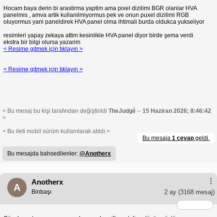
Hocam baya derin bi arastirma yaptim ama pixel dizilimi BGR olanlar HVA
panelmis , amva artik kullanilmiyormus pek ve onun puxel dizilimi RGB
oluyormus yani paneldirek HVA panel olma ihtimali burda oldukca yukseliyor
resimleri yapay zekaya attim kesinlikle HVA panel diyor birde şema verdi
ekstra bir bilgi olursa yazarim
< Resime gitmek için tıklayın >
< Resime gitmek için tıklayın >
< Bu mesaj bu kişi tarafından değiştirildi
TheJudgé
--
15 Haziran 2026; 8:46:42
>
< Bu ileti mobil sürüm kullanılarak atıldı >
Bu mesaja
1 cevap
geldi.
Bu mesajda bahsedilenler:
@Anotherx
Anotherx
A
Binbaşı
2 ay
(3168 mesaj)