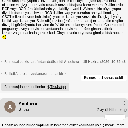
Güzel araştırma yapmışsınız hocam, ben ilk csot diye düşünmüştüm sonra
etiketten ve çizgilerden yola çıkarak amva olduğuna karar veridm. Dizilimlerde
RGB veya BGR tüm fabrikalarda yapılabiliyor yani HVA kesinlikle böyle yapar
diye bir durum yok. HVA da RGB dizilimi yapıyor buradan anlayabilmek güç.
CSOT mikro chevron balık kılçığı yapısını kullanıyor Amva' da düz çizgili yatay
kesikli yapı kullanıyor. Sizin attığınız fotoğraflardan anladığım kadarı ile çizgiler
düz gibi görünüyordu tabi yine de %100 emin olamıyorum. Pcden Color control
programıyla veya servis kumandasında servis menüsüne girseniz direk
karşımıza gelir aslında gerçek kod. Olayın matrix boyutuna girmiş olduk hocam
< Bu mesaj bu kişi tarafından değiştirildi
Anotherx
--
15 Haziran 2026; 10:26:48
>
< Bu ileti Android uygulamasından atıldı >
Bu mesaja
1 cevap
geldi.
Bu mesajda bahsedilenler:
@TheJudgé
Anotherx
A
Binbaşı
2 ay
(3168 mesaj)
Hocam aslında burda yaptıklarım tamamen etiket kodundan yola çıkarak üretim