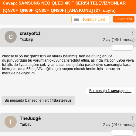
Cevap: SAMSUNG NEO QLED 4K F SERİSİ TELEVİZYONLAR
(QN70F-QN80F-QN85F-QN90F) [ANA KONU] (27. sayfa)
Konuya Özel
Cevap Yaz
crazyofc1
C
Yüzbaşı
2 ay
(1451 mesaj)
choose.tv 55 inç qn85f için VA olarak belirtmiş. ben de 65 inç qn85f
düşünüyordum bu yorumları okuyunca tereddüt ettim. aslında iffalcon u95a veya
tcl q6c de fiyatına göre çok iyi ama samsung daha parlak diye samsungta karar
kılmıştım. ama 65 inç VA değilse çok saçma olacak benim için. sonuçları
merakla bekliyorum.
Bu mesaja
1 cevap
geldi.
Bu mesajda bahsedilenler:
@Basteryus
TheJudgé
T
Yarbay
2 ay
(7477 mesaj)