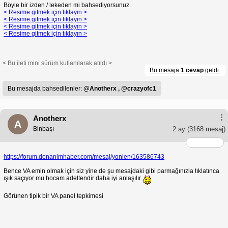
Böyle bir izden / lekeden mi bahsediyorsunuz.
< Resime gitmek için tıklayın >
< Resime gitmek için tıklayın >
< Resime gitmek için tıklayın >
< Resime gitmek için tıklayın >
< Bu ileti mini sürüm kullanılarak atıldı >
Bu mesaja
1 cevap
geldi.
Bu mesajda bahsedilenler:
@Anotherx ,
@crazyofc1
Anotherx
A
Binbaşı
2 ay
(3168 mesaj)
https://forum.donanimhaber.com/mesaj/yonlen/163586743
Bence VA emin olmak için siz yine de şu mesajdaki gibi parmağınızla tıklatınca
ışık saçıyor mu hocam adettendir daha iyi anlaşılır.
Görünen tipik bir VA panel tepkimesi