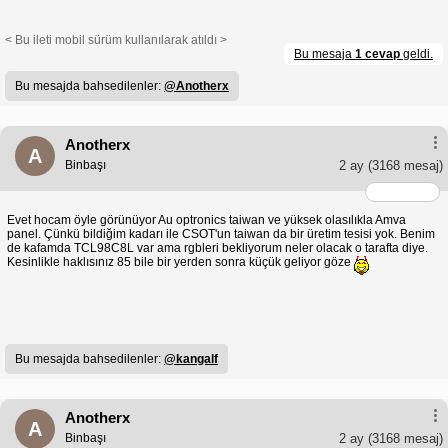
< Bu ileti mobil sürüm kullanılarak atıldı >
Bu mesaja
1 cevap
geldi.
Bu mesajda bahsedilenler:
@Anotherx
Anotherx
A
Binbaşı
2 ay
(3168 mesaj)
Evet hocam öyle görünüyor Au optronics taiwan ve yüksek olasılıkla Amva
panel. Çünkü bildiğim kadarı ile CSOT'un taiwan da bir üretim tesisi yok. Benim
de kafamda TCL98C8L var ama rgbleri bekliyorum neler olacak o tarafta diye.
Kesinlikle haklısınız 85 bile bir yerden sonra küçük geliyor göze
Bu mesajda bahsedilenler:
@kangalf
Anotherx
A
Binbaşı
2 ay
(3168 mesaj)