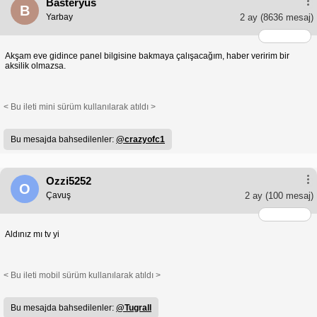
Basteryus
B
Yarbay
2 ay
(8636 mesaj)
Akşam eve gidince panel bilgisine bakmaya çalışacağım, haber veririm bir
aksilik olmazsa.
< Bu ileti mini sürüm kullanılarak atıldı >
Bu mesajda bahsedilenler:
@crazyofc1
Ozzi5252
O
Çavuş
2 ay
(100 mesaj)
Aldınız mı tv yi
< Bu ileti mobil sürüm kullanılarak atıldı >
Bu mesajda bahsedilenler:
@Tugrall