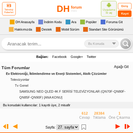
DH
Giriş
forum
Uygulama
Teknoloji
mini
Haberleri
ile
aç
Kayıt
DH Anasayfa
İndirim Kodu
Ara
Popüler
Foruma Git
Hakkımızda
Destek
Mobil Sürüm
Standart Site Görünümü
Bu Konuda
Bağlan:
Facebook
Google+
Twitter
Aşağı Git
Tüm Forumlar
Ev Elektroniği, İklimlendirme ve Enerji Sistemleri, Akıllı Çözümler
Televizyonlar
Tv Genel
SAMSUNG NEO QLED 4K F SERİSİ TELEVİZYONLAR (QN70F-QN80F-
QN85F-QN90F) [ANA KONU]
Bu konudaki kullanıcılar: 1 kayıtlı üye, 2 misafir
612
28384
1
Cevap
Tıklama
Öne Çıkarma
Sayfa: