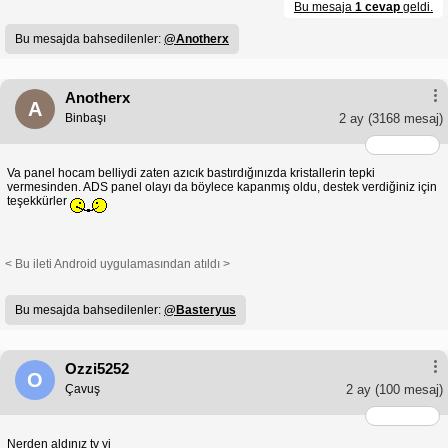
Bu mesaja
1 cevap
geldi.
Bu mesajda bahsedilenler:
@Anotherx
Anotherx
A
Binbaşı
2 ay
(3168 mesaj)
Va panel hocam belliydi zaten azıcık bastırdığınızda kristallerin tepki
vermesinden. ADS panel olayı da böylece kapanmış oldu, destek verdiğiniz için
teşekkürler
< Bu ileti Android uygulamasından atıldı >
Bu mesajda bahsedilenler:
@Basteryus
Ozzi5252
O
Çavuş
2 ay
(100 mesaj)
Nerden aldınız tv yi