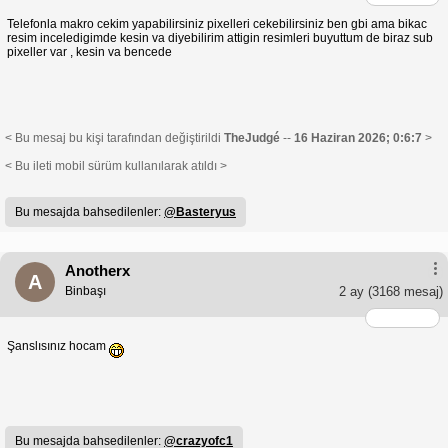
Telefonla makro cekim yapabilirsiniz pixelleri cekebilirsiniz ben gbi ama bikac
resim inceledigimde kesin va diyebilirim attigin resimleri buyuttum de biraz sub
pixeller var , kesin va bencede
< Bu mesaj bu kişi tarafından değiştirildi
TheJudgé
--
16 Haziran 2026; 0:6:7
>
< Bu ileti mobil sürüm kullanılarak atıldı >
Bu mesajda bahsedilenler:
@Basteryus
Anotherx
A
Binbaşı
2 ay
(3168 mesaj)
Şanslısınız hocam
Bu mesajda bahsedilenler:
@crazyofc1