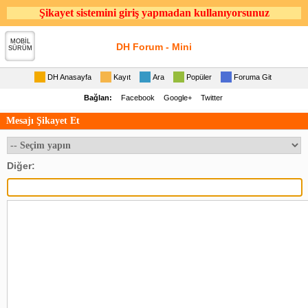
Şikayet sistemini giriş yapmadan kullanıyorsunuz
MOBİL
DH Forum - Mini
SÜRÜM
DH Anasayfa
Kayıt
Ara
Popüler
Foruma Git
Bağlan:
Facebook
Google+
Twitter
Mesajı Şikayet Et
Diğer: