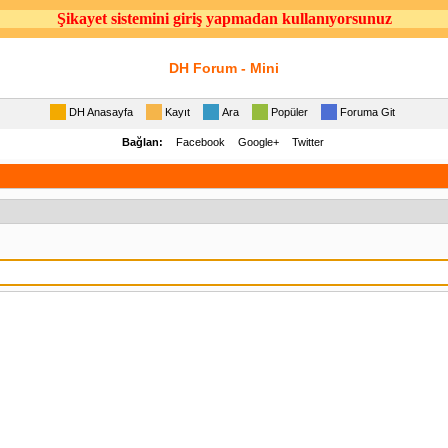
Şikayet sistemini giriş yapmadan kullanıyorsunuz
DH Forum - Mini
DH Anasayfa
Kayıt
Ara
Popüler
Foruma Git
Bağlan:
Facebook
Google+
Twitter