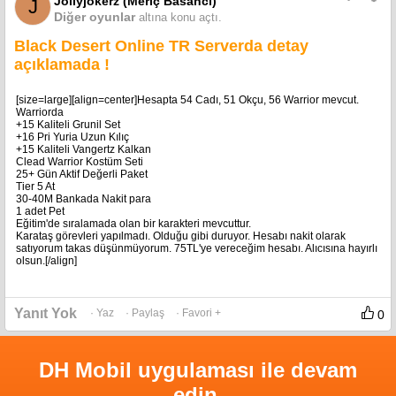
Jollyjokerz (Meriç Basancı)
J
PUBG, CSGO, ETS2, AGE of MHYTOLOGY, ARK Survival, Rainbow SIX ve
Diğer oyunlar
60-65 civarı bir çok daha oyun bulunmakta.
altına konu açtı.
Fiyat olarak düşüncem 300₺'dir.. İlgilenen arkadaşlar forum üzerinden
Black Desert Online TR Serverda detay
ulaşabilirler.
açıklamada !
< Resime gitmek için tıklayın >
[size=large][align=center]Hesapta 54 Cadı, 51 Okçu, 56 Warrior mevcut.
Warriorda
+15 Kaliteli Grunil Set
+16 Pri Yuria Uzun Kılıç
+15 Kaliteli Vangertz Kalkan
Clead Warrior Kostüm Seti
25+ Gün Aktif Değerli Paket
Tier 5 At
30-40M Bankada Nakit para
1 adet Pet
Eğitim'de sıralamada olan bir karakteri mevcuttur.
Karataş görevleri yapılmadı. Olduğu gibi duruyor. Hesabı nakit olarak
satıyorum takas düşünmüyorum. 75TL'ye vereceğim hesabı. Alıcısına hayırlı
olsun.[/align]
Yanıt Yok
· Yaz
· Paylaş
· Favori +
0
DH Mobil uygulaması ile devam
edin.