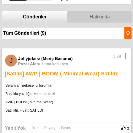
Gönderiler
Hakkında
3 yıl
Jollyjokerz (Meriç Basancı)
J
Pazar Alanı
altına konu açtı.
[Satılık] AWP | BOOM ( Minimal Wear) Satıldı
Selamlar herkese iyi forumlar
Başlıkta yazdığı üzere elimdeki
AWP | BOOM ( Minimal Wear)
Satılıktır. Fiyat : SATILDI
Yanıt Yok
· Yaz
· Paylaş
· Favori +
0