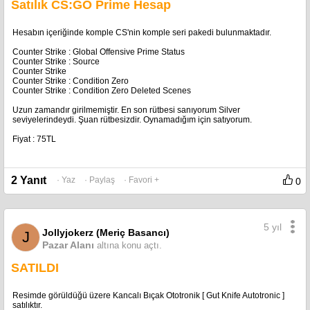
Satılık CS:GO Prime Hesap
Hesabın içeriğinde komple CS'nin komple seri pakedi bulunmaktadır.
Counter Strike : Global Offensive Prime Status
Counter Strike : Source
Counter Strike
Counter Strike : Condition Zero
Counter Strike : Condition Zero Deleted Scenes
Uzun zamandır girilmemiştir. En son rütbesi sanıyorum Silver
seviyelerindeydi. Şuan rütbesizdir. Oynamadığım için satıyorum.
Fiyat : 75TL
2 Yanıt
· Yaz
· Paylaş
· Favori +
0
5 yıl
Jollyjokerz (Meriç Basancı)
J
Pazar Alanı
altına konu açtı.
SATILDI
Resimde görüldüğü üzere Kancalı Bıçak Ototronik [ Gut Knife Autotronic ]
satılıktır.