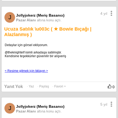
4 yıl
Jollyjokerz (Meriç Basancı)
J
Pazar Alanı
altına konu açtı.
Ucuza Satılık \u003c ( ★ Bowie Bıçağı |
Alazlanmış )
Detaylar için görsel ekliyorum.
@theknightelf isimli arkadaşa satılmıştır.
Kendisine teşekkürler güvenilir bir alışveriş
< Resime gitmek için tıklayın >
Yanıt Yok
· Yaz
· Paylaş
· Favori +
0
5 yıl
Jollyjokerz (Meriç Basancı)
J
Pazar Alanı
altına konu açtı.