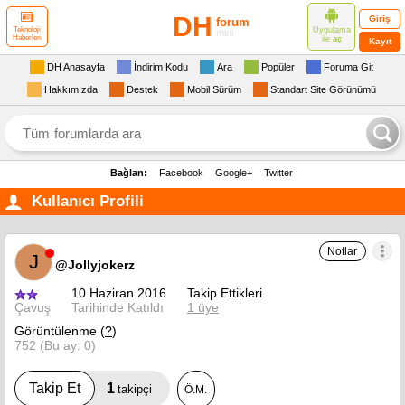
DH
Giriş
forum
Uygulama
Teknoloji
mini
Haberleri
ile
aç
Kayıt
DH Anasayfa
İndirim Kodu
Ara
Popüler
Foruma Git
Hakkımızda
Destek
Mobil Sürüm
Standart Site Görünümü
Bağlan:
Facebook
Google+
Twitter
Kullanıcı Profili
Notlar
J
@Jollyjokerz
10 Haziran 2016
Takip Ettikleri
Çavuş
Tarihinde Katıldı
1 üye
Görüntülenme (
?
)
752 (Bu ay: 0)
1
Takip Et
takipçi
Ö.M.