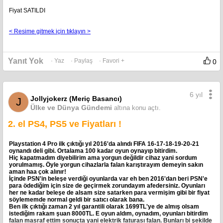
Fiyat SATILDI
< Resime gitmek için tıklayın >
Yanıt Yok
· Yaz
· Paylaş
· Favori +
0
6 yıl
Jollyjokerz (Meriç Basancı)
J
Ülke ve Dünya Gündemi
altına konu açtı.
2. el PS4, PS5 ve Fiyatları !
Playstation 4 Pro ilk çıktığı yıl 2016'da alındı FIFA 16-17-18-19-20-21
oynandı deli gibi. Ortalama 100 kadar oyun oynayıp bitirdim.
Hiç kapatmadım diyebilirim ama yorgun değildir cihaz yani sordum
yorulmamış. Öyle yorgun cihazlarla falan karıştırayım demeyin sakın
aman haa çok alınır!
İçinde PSN'in beleşe verdiği oyunlarda var eh ben 2016'dan beri PSN'e
para ödediğim için size de geçirmek zorundayım afedersiniz. Oyunları
her ne kadar beleşe de alsam size satarken para vermişim gibi bir fiyat
söylememde normal geldi bir satıcı olarak bana.
Ben ilk çıktığı zaman 2 yıl garantili olarak 1699TL'ye de almış olsam
istediğim rakam şuan 8000TL. E oyun aldım, oynadım, oyunları bitirdim
falan masraf ettim sonuçta yani elektrik faturası falan. Bunları bi şekilde