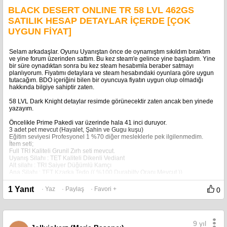
BLACK DESERT ONLINE TR 58 LVL 462GS
SATILIK HESAP DETAYLAR İÇERDE [ÇOK
UYGUN FİYAT]
Selam arkadaşlar. Oyunu Uyanıştan önce de oynamıştım sıkıldım bıraktım
ve yine forum üzerinden sattım. Bu kez steam'e gelince yine başladım. Yine
bir süre oynadıktan sonra bu kez steam hesabımla beraber satmayı
planlıyorum. Fiyatımı detaylara ve steam hesabındaki oyunlara göre uygun
tutacağım. BDO içeriğini bilen bir oyuncuya fiyatın uygun olup olmadığı
hakkında bilgiye sahiptir zaten.
58 LVL Dark Knight detaylar resimde görünecektir zaten ancak ben yinede
yazayım.
Öncelikle Prime Pakedi var üzerinde hala 41 inci duruyor.
3 adet pet mevcut (Hayalet, Şahin ve Gugu kuşu)
Eğitim seviyesi Profesyonel 1 %70 diğer mesleklerle pek ilgilenmedim.
İtem seti;
Full TRI Kaliteli Grunil Zırh seti mevcut.
Uyanış Silahı : TET Kaliteli Dikenli Vediant
Alt silahı : TRI Saiyer Düğümlü Kamçı
Ana Silahı : TET Kzarka Tedo (( %100 Durabilty Oranı Mevcut ))
Aksesuar : Dual DUO Asula Küpe, Dual PRI Asula yüzük, Asula kolye
DUO Kadim Silah Çekirdeği
1 Yanıt
· Yaz
· Paylaş
· Favori +
0
Karakter üzerinde toplamda 230-240m Civarı edecek item mevcut
Ayrıca Steam hesabında ortalama 600-700TL değerinde oyunlar mevcut.
Neredeyse tüm trend oyunlar bulunmaktadır.
9 yıl