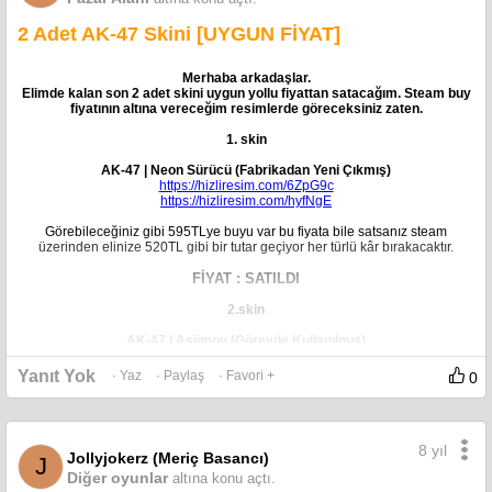
2 Adet AK-47 Skini [UYGUN FİYAT]
Merhaba arkadaşlar.
Elimde kalan son 2 adet skini uygun yollu fiyattan satacağım. Steam buy
fiyatının altına vereceğim resimlerde göreceksiniz zaten.
1. skin
AK-47 | Neon Sürücü (Fabrikadan Yeni Çıkmış)
https://hizliresim.com/6ZpG9c
https://hizliresim.com/hyfNgE
Görebileceğiniz gibi 595TLye buyu var bu fiyata bile satsanız steam
üzerinden elinize 520TL gibi bir tutar geçiyor her türlü kâr bırakacaktır.
FİYAT : SATILDI
2.skin
AK-47 | Asiimov (Görevde Kullanılmış)
https://hizliresim.com/w3cqv7
https://hizliresim.com/6ZpG9c
Yanıt Yok
· Yaz
· Paylaş
· Favori +
0
Bununda Buy fiyatı 199TL yine her türlü kâr bırakacak şekilde satıyorum.
FİYAT : SATILDI
8 yıl
Jollyjokerz (Meriç Basancı)
J
Diğer oyunlar
altına konu açtı.