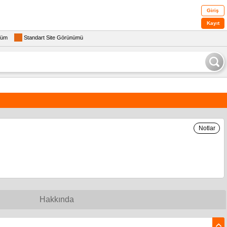
Giriş
Kayıt
rüm
Standart Site Görünümü
Notlar
Hakkında