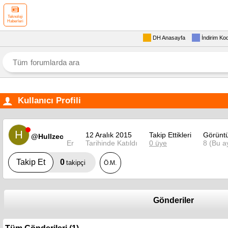
Teknoloji
Haberleri
DH Anasayfa
İndirim Ko
Kullanıcı Profili
H
12 Aralık 2015
Takip Ettikleri
Görünt
@Hullzec
Er
Tarihinde Katıldı
0 üye
8 (Bu a
0
Takip Et
takipçi
Ö.M.
Gönderiler