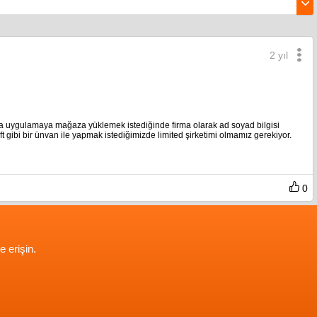
2 yıl
nda uygulamaya mağaza yüklemek istediğinde firma olarak ad soyad bilgisi
t gibi bir ünvan ile yapmak istediğimizde limited şirketimi olmamız gerekiyor.
0
e erişin.