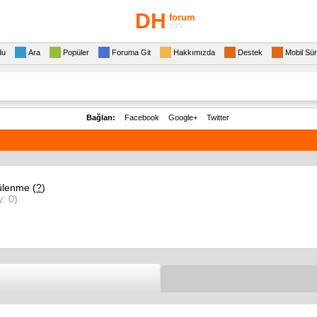
DH
forum
mini
du
Ara
Popüler
Foruma Git
Hakkımızda
Destek
Mobil Sü
Bağlan:
Facebook
Google+
Twitter
ülenme (
?
)
y: 0)