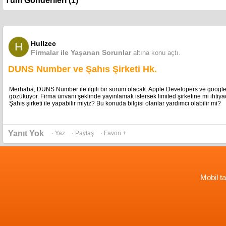
Hullzec
H
Firmalar ile Yaşanan Sorunlar
altına konu açtı.
DUNS Number ve Şahıs Şirketi Hk.
Merhaba, DUNS Number ile ilgili bir sorum olacak. Apple Developers ve google 
gözüküyor. Firma ünvanı şeklinde yayınlamak istersek limited şirketine mi ihtiya
Şahıs şirketi ile yapabilir miyiz? Bu konuda bilgisi olanlar yardımcı olabilir mi?
Yanıt Yok
· Yaz
· Paylaş
· Favori +
Mobil ta