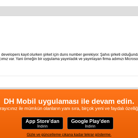
developers kayıt olurken şirket için duns number gerekiyor. Şahıs şirketi olduğu
cımız var. Yani örneğin bir uygulama yayınladık ve yayınlayan firma adımızı Microsof
DH Mobil uygulaması ile devam edin.
rayıcınız ile mümkün olanların yanı sıra, birçok yeni ve faydalı özelliğ
App Store'dan
Google Play'den
İndirin
İndirin
Gizle ve güncelleme çıkana kadar tekrar gösterme.