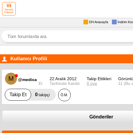
Teknoloji
Haberleri
DH Anasayfa
İndirim Ko
Kullanıcı Profili
M
22 Aralık 2012
Takip Ettikleri
Görüntü
@medica
Er
Tarihinde Katıldı
0 üye
11 (Bu a
0
Takip Et
takipçi
Ö.M.
Gönderiler