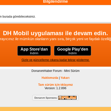
Bilgilendirme
n burada görebileceksiniz.
DH Mobil uygulaması ile devam edin.
rayıcınız ile mümkün olanların yanı sıra, birçok yeni ve faydalı özelliğ
App Store'dan
Google Play'den
İndirin
İndirin
Gizle ve güncelleme çıkana kadar tekrar gösterme.
DonanımHaber Forum - Mini Sürüm
Hakkımızda
|
Yukarı
Tam sürüm için tıklayınız
Version: 1.2.896
Donanım Sponsoru: