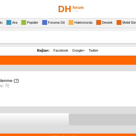
DH
forum
mini
du
Ara
Popüler
Foruma Git
Hakkımızda
Destek
Mobil Sü
Bağlan:
Facebook
Google+
Twitter
lenme (
?
)
y: 0)