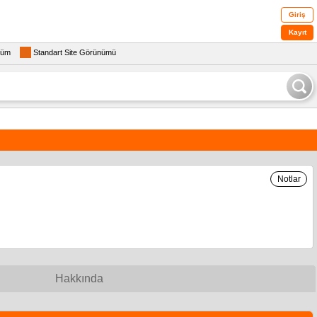
Giriş
Kayıt
rüm
Standart Site Görünümü
Notlar
Hakkında