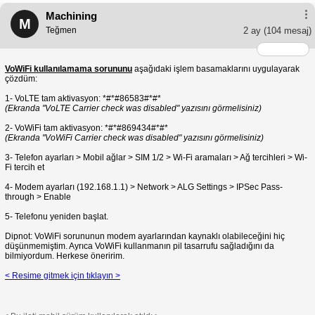
Machining
M
Teğmen
2 ay
(104 mesaj)
VoWiFi kullanılamama sorununu
aşağıdaki işlem basamaklarını uygulayarak
çözdüm:
1- VoLTE tam aktivasyon: *#*#86583#*#*
(Ekranda "VoLTE Carrier check was disabled" yazısını görmelisiniz)
2- VoWiFi tam aktivasyon: *#*#869434#*#*
(Ekranda "VoWiFi Carrier check was disabled" yazısını görmelisiniz)
3- Telefon ayarları > Mobil ağlar > SIM 1/2 > Wi-Fi aramaları > Ağ tercihleri > Wi-
Fi tercih et
4- Modem ayarları (192.168.1.1) > Network > ALG Settings > IPSec Pass-
through > Enable
5- Telefonu yeniden başlat.
Dipnot: VoWiFi sorununun modem ayarlarından kaynaklı olabileceğini hiç
düşünmemiştim. Ayrıca VoWiFi kullanmanın pil tasarrufu sağladığını da
bilmiyordum. Herkese öneririm.
< Resime gitmek için tıklayın >