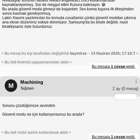
Arkadaşlar sorunun sebebi reklam engelleyici DNS kullanmamdan
kaynaklaniyormuş. Sizi de meşgul ettim Kusura bakmayın. 😁
Bu arada güvenli moda girmeyi de başardım. Ses kısma tuşuna ilk titreşimden
sonra basmak gerekiyormuş.
Lakin Xiaomi yazılımcıları bu konuda cuvallamis çünkü güvenli moddan çıkınca
ana ekran düzeniniz eskiye dönmüyor. Samsung'da bu böyle değildi, nasıl
biraktiysaniz öyle bulurdunuz.
< Bu mesaj bu kişi tarafından değiştirildi
baymirza
--
14 Haziran 2026; 17:16:7
>
< Bu ileti Android uygulamasından atıldı >
Bu mesaja
1 cevap
geldi.
Machining
M
Teğmen
2 ay
(0 mesaj)
Sorunu çözdüğünüze sevindim.
Güvenli modu ne için kullanıyorsunuz bu arada?
< Bu ileti mobil sürüm kullanılarak atıldı >
Bu mesaja
1 cevap
geldi.