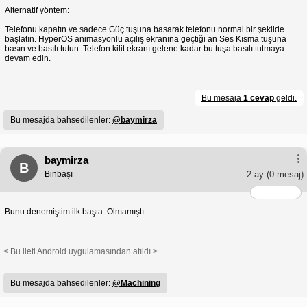
Alternatif yöntem:
Telefonu kapatın ve sadece Güç tuşuna basarak telefonu normal bir şekilde
başlatın. HyperOS animasyonlu açılış ekranına geçtiği an Ses Kısma tuşuna
basın ve basılı tutun. Telefon kilit ekranı gelene kadar bu tuşa basılı tutmaya
devam edin.
Bu mesaja
1 cevap
geldi.
Bu mesajda bahsedilenler:
@baymirza
baymirza
B
Binbaşı
2 ay
(0 mesaj)
Bunu denemiştim ilk başta. Olmamıştı.
< Bu ileti Android uygulamasından atıldı >
Bu mesajda bahsedilenler:
@Machining