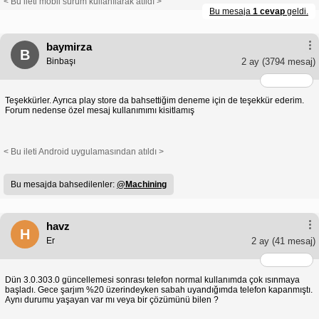
< Bu ileti mobil sürüm kullanılarak atıldı >
Bu mesaja
1 cevap
geldi.
baymirza
B
Binbaşı
2 ay
(3794 mesaj)
Teşekkürler. Ayrıca play store da bahsettiğim deneme için de teşekkür ederim.
Forum nedense özel mesaj kullanımımı kisitlamış
< Bu ileti Android uygulamasından atıldı >
Bu mesajda bahsedilenler:
@Machining
havz
H
Er
2 ay
(41 mesaj)
Dün 3.0.303.0 güncellemesi sonrası telefon normal kullanımda çok ısınmaya
başladı. Gece şarjım %20 üzerindeyken sabah uyandığımda telefon kapanmıştı.
Aynı durumu yaşayan var mı veya bir çözümünü bilen ?