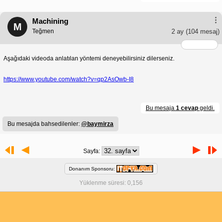
Machining
M
Teğmen
2 ay
(104 mesaj)
Aşağıdaki videoda anlatılan yöntemi deneyebilirsiniz dilerseniz.
https://www.youtube.com/watch?v=qp2AsOwb-I8
Bu mesaja
1 cevap
geldi.
Bu mesajda bahsedilenler:
@baymirza
Sayfa:
Donanım Sponsoru:
Yüklenme süresi: 0,156