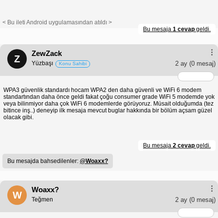
< Bu ileti Android uygulamasından atıldı >
Bu mesaja
1 cevap
geldi.
ZewZack
Z
Yüzbaşı
2 ay
(0 mesaj)
Konu Sahibi
WPA3 güvenlik standardı hocam WPA2 den daha güvenli ve WiFi 6 modem
standartından daha önce geldi fakat çoğu consumer grade WiFi 5 modemde yok
veya bilinmiyor daha çok WiFi 6 modemlerde görüyoruz. Müsait olduğumda (tez
bitince inş..) deneyip ilk mesaja mevcut buglar hakkında bir bölüm açsam güzel
olacak gibi.
Bu mesaja
2 cevap
geldi.
Bu mesajda bahsedilenler:
@Woaxx?
Woaxx?
W
Teğmen
2 ay
(0 mesaj)