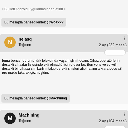
< Bu ileti Android uygulamasından atıldı >
Bu mesajda bahsedilenler:
@Woaxx?
nelasq
N
Teğmen
2 ay
(232 mesaj)
buna benzer durumu türk telekomda yaşamıştım hocam. Cihaz operatörlerin
destekli cihazlar listesinde ekli olmadığı için oluyor bu. Ben volte ve vo wifi
destekli bir cihaza sim kartımı takıp gerekli smsleri atıp hattımı tekrara poco x8
pro max'e takarak çözmüştüm.
Bu mesajda bahsedilenler:
@Machining
Machining
M
Teğmen
2 ay
(104 mesaj)