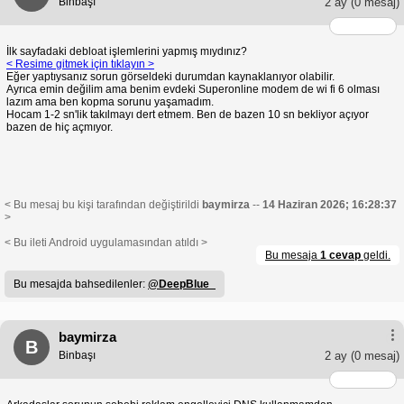
Binbaşı
2 ay
(0 mesaj)
İlk sayfadaki debloat işlemlerini yapmış mıydınız?
< Resime gitmek için tıklayın >
Eğer yaptıysanız sorun görseldeki durumdan kaynaklanıyor olabilir.
Ayrıca emin değilim ama benim evdeki Superonline modem de wi fi 6 olması
lazım ama ben kopma sorunu yaşamadım.
Hocam 1-2 sn'lik takılmayı dert etmem. Ben de bazen 10 sn bekliyor açıyor
bazen de hiç açmıyor.
< Bu mesaj bu kişi tarafından değiştirildi
baymirza
--
14 Haziran 2026; 16:28:37
>
< Bu ileti Android uygulamasından atıldı >
Bu mesaja
1 cevap
geldi.
Bu mesajda bahsedilenler:
@DeepBlue_
baymirza
B
Binbaşı
2 ay
(0 mesaj)