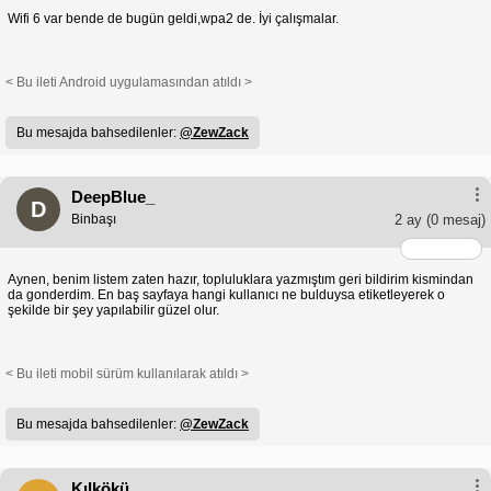
Wifi 6 var bende de bugün geldi,wpa2 de. İyi çalışmalar.
< Bu ileti Android uygulamasından atıldı >
Bu mesajda bahsedilenler:
@ZewZack
DeepBlue_
D
Binbaşı
2 ay
(0 mesaj)
Aynen, benim listem zaten hazır, topluluklara yazmıştım geri bildirim kismindan
da gonderdim. En baş sayfaya hangi kullanıcı ne bulduysa etiketleyerek o
şekilde bir şey yapılabilir güzel olur.
< Bu ileti mobil sürüm kullanılarak atıldı >
Bu mesajda bahsedilenler:
@ZewZack
Kılkökü