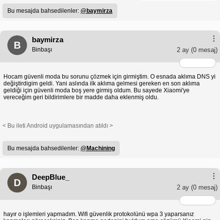
Bu mesajda bahsedilenler:
@baymirza
baymirza
B
Binbaşı
2 ay
(0 mesaj)
Hocam güvenli moda bu sorunu çözmek için girmiştim. O esnada aklıma DNS yi
değiştirdigim geldi. Yani aslında ilk aklıma gelmesi gereken en son aklıma
geldiği için güvenli moda boş yere girmiş oldum. Bu sayede Xiaomi'ye
vereceğim geri bildirimlere bir madde daha eklenmiş oldu.
< Bu ileti Android uygulamasından atıldı >
Bu mesajda bahsedilenler:
@Machining
DeepBlue_
D
Binbaşı
2 ay
(0 mesaj)
hayır o işlemleri yapmadım. Wifi güvenlik protokolünü wpa 3 yaparsanız