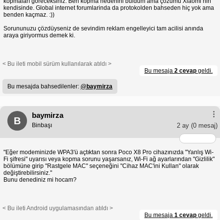
kopmaları göreceksiniz. Ben kopma nedenini buldum ama çözümü Xiaomi nin
kendisinde. Global internet forumlarinda da protokolden bahseden hiç yok ama
benden kaçmaz. :))
Sorununuzu çözdüyseniz de sevindim reklam engelleyici tam acilisi anında
araya giriyormus demek ki.
< Bu ileti mobil sürüm kullanılarak atıldı >
Bu mesaja
2 cevap
geldi.
Bu mesajda bahsedilenler:
@baymirza
baymirza
B
Binbaşı
2 ay
(0 mesaj)
"Eğer modeminizde WPA3'ü açtıktan sonra Poco X8 Pro cihazınızda "Yanlış Wi-
Fi şifresi" uyarısı veya kopma sorunu yaşarsanız, Wi-Fi ağ ayarlarından "Gizlilik"
bölümüne girip "Rastgele MAC" seçeneğini "Cihaz MAC'ini Kullan" olarak
değiştirebilirsiniz."
Bunu denediniz mi hocam?
< Bu ileti Android uygulamasından atıldı >
Bu mesaja
1 cevap
geldi.