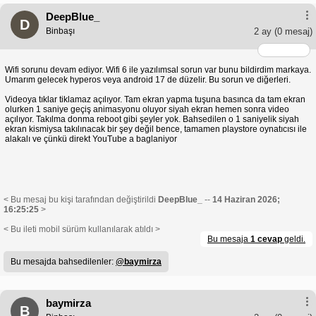
DeepBlue_
D
Binbaşı
2 ay
(0 mesaj)
Wifi sorunu devam ediyor. Wifi 6 ile yazılımsal sorun var bunu bildirdim markaya.
Umarım gelecek hyperos veya android 17 de düzelir. Bu sorun ve diğerleri.
Videoya tıklar tiklamaz açılıyor. Tam ekran yapma tuşuna basınca da tam ekran
olurken 1 saniye geçiş animasyonu oluyor siyah ekran hemen sonra video
açılıyor. Takılma donma reboot gibi şeyler yok. Bahsedilen o 1 saniyelik siyah
ekran kismiysa takılınacak bir şey değil bence, tamamen playstore oynatıcısı ile
alakalı ve çünkü direkt YouTube a baglaniyor
< Bu mesaj bu kişi tarafından değiştirildi
DeepBlue_
--
14 Haziran 2026;
16:25:25
>
< Bu ileti mobil sürüm kullanılarak atıldı >
Bu mesaja
1 cevap
geldi.
Bu mesajda bahsedilenler:
@baymirza
baymirza
B