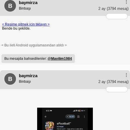
baymirza
B
Binbaşı
2 ay
(3794 mesaj)
< Resime gitmek için tıklayın >
Bende bu şekilde.
< Bu ileti Android uygulamasından atıldı >
Bu mesajda bahsedilenler:
@Mavilim1984
baymirza
B
Binbaşı
2 ay
(3794 mesaj)