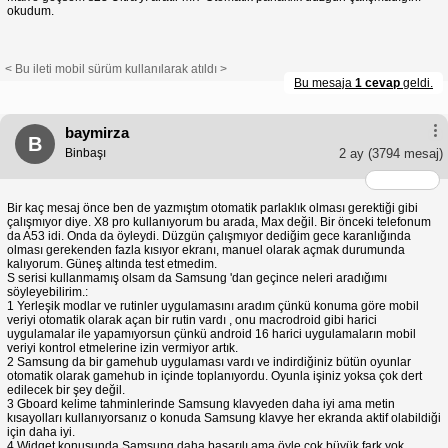
okudum.
< Bu ileti mobil sürüm kullanılarak atıldı >
Bu mesaja
1 cevap
geldi.
baymirza
B
Binbaşı
2 ay
(3794 mesaj)
Bir kaç mesaj önce ben de yazmıştım otomatik parlaklık olması gerektiği gibi
çalışmıyor diye. X8 pro kullanıyorum bu arada, Max değil. Bir önceki telefonum
da A53 idi. Onda da öyleydi. Düzgün çalışmıyor dediğim gece karanlığında
olması gerekenden fazla kısıyor ekranı, manuel olarak açmak durumunda
kalıyorum. Güneş altında test etmedim.
S serisi kullanmamış olsam da Samsung 'dan geçince neleri aradığımı
söyleyebilirim.:
1 Yerleşik modlar ve rutinler uygulamasını aradım çünkü konuma göre mobil
veriyi otomatik olarak açan bir rutin vardı , onu macrodroid gibi harici
uygulamalar ile yapamıyorsun çünkü android 16 harici uygulamaların mobil
veriyi kontrol etmelerine izin vermiyor artık.
2 Samsung da bir gamehub uygulaması vardı ve indirdiğiniz bütün oyunlar
otomatik olarak gamehub in içinde toplanıyordu. Oyunla işiniz yoksa çok dert
edilecek bir şey değil.
3 Gboard kelime tahminlerinde Samsung klavyeden daha iyi ama metin
kısayolları kullanıyorsanız o konuda Samsung klavye her ekranda aktif olabildiği
için daha iyi.
4 Widget konusunda Samsung daha başarılı ama öyle çok büyük fark yok