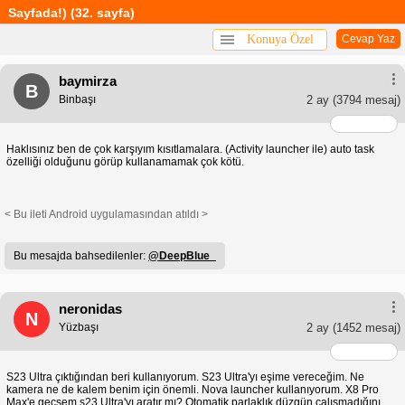
Sayfada!) (32. sayfa)
Konuya Özel
Cevap Yaz
baymirza
B
Binbaşı
2 ay
(3794 mesaj)
Haklısınız ben de çok karşıyım kısıtlamalara. (Activity launcher ile) auto task
özelliği olduğunu görüp kullanamamak çok kötü.
< Bu ileti Android uygulamasından atıldı >
Bu mesajda bahsedilenler:
@DeepBlue_
neronidas
N
Yüzbaşı
2 ay
(1452 mesaj)
S23 Ultra çıktığından beri kullanıyorum. S23 Ultra'yı eşime vereceğim. Ne
kamera ne de kalem benim için önemli. Nova launcher kullanıyorum. X8 Pro
Max'e geçsem s23 Ultra'yı aratır mı? Otomatik parlaklık düzgün çalışmadığını