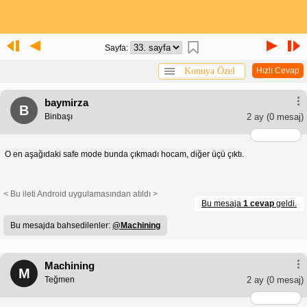
Sayfa:
Konuya Özel
Hızlı Cevap
baymirza
B
Binbaşı
2 ay
(0 mesaj)
O en aşağıdaki safe mode bunda çıkmadı hocam, diğer üçü çıktı.
< Bu ileti Android uygulamasından atıldı >
Bu mesaja
1 cevap
geldi.
Bu mesajda bahsedilenler:
@Machining
Machining
M
Teğmen
2 ay
(0 mesaj)