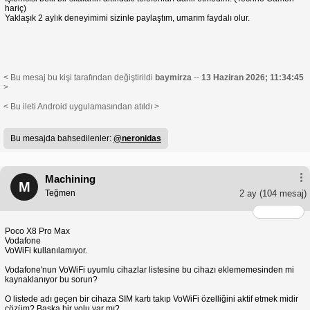
hariç)
Yaklaşık 2 aylık deneyimimi sizinle paylaştım, umarım faydalı olur.
< Bu mesaj bu kişi tarafından değiştirildi
baymirza
--
13 Haziran 2026; 11:34:45
>
< Bu ileti Android uygulamasından atıldı >
Bu mesajda bahsedilenler:
@neronidas
Machining
M
Teğmen
2 ay
(104 mesaj)
Poco X8 Pro Max
Vodafone
VoWiFi kullanılamıyor.
Vodafone'nun VoWiFi uyumlu cihazlar listesine bu cihazı eklememesinden mi
kaynaklanıyor bu sorun?
O listede adı geçen bir cihaza SIM kartı takıp VoWiFi özelliğini aktif etmek midir
çözüm? Başka bir yolu var mı?