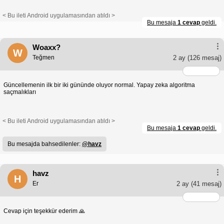
< Bu ileti Android uygulamasından atıldı >
Bu mesaja
1 cevap
geldi.
Woaxx?
W
Teğmen
2 ay
(126 mesaj)
Güncellemenin ilk bir iki gününde oluyor normal. Yapay zeka algoritma
saçmalıkları
< Bu ileti Android uygulamasından atıldı >
Bu mesaja
1 cevap
geldi.
Bu mesajda bahsedilenler:
@havz
havz
H
Er
2 ay
(41 mesaj)
Cevap için teşekkür ederim 🙏