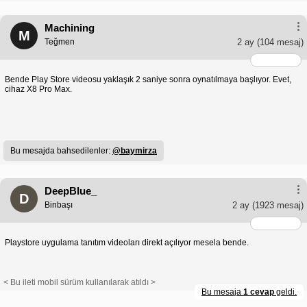
Machining
M
Teğmen
2 ay
(104 mesaj)
Bende Play Store videosu yaklaşık 2 saniye sonra oynatılmaya başlıyor. Evet,
cihaz X8 Pro Max.
Bu mesajda bahsedilenler:
@baymirza
DeepBlue_
D
Binbaşı
2 ay
(1923 mesaj)
Playstore uygulama tanıtım videoları direkt açılıyor mesela bende.
< Bu ileti mobil sürüm kullanılarak atıldı >
Bu mesaja
1 cevap
geldi.