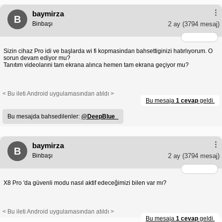
baymirza
B
Binbaşı
2 ay
(3794 mesaj)
Sizin cihaz Pro idi ve başlarda wi fi kopmasindan bahsettiginizi hatırlıyorum. O
sorun devam ediyor mu?
Tanıtım videolarıni tam ekrana alınca hemen tam ekrana geçiyor mu?
< Bu ileti Android uygulamasından atıldı >
Bu mesaja
1 cevap
geldi.
Bu mesajda bahsedilenler:
@DeepBlue_
baymirza
B
Binbaşı
2 ay
(3794 mesaj)
X8 Pro 'da güvenli modu nasıl aktif edeceğimizi bilen var mı?
< Bu ileti Android uygulamasından atıldı >
Bu mesaja
1 cevap
geldi.