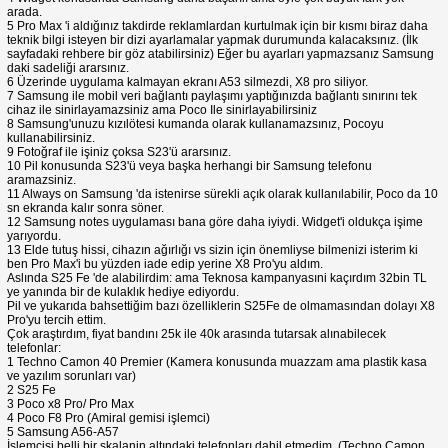
arada.
5 Pro Max 'i aldığınız takdirde reklamlardan kurtulmak için bir kısmı biraz daha
teknik bilgi isteyen bir dizi ayarlamalar yapmak durumunda kalacaksınız. (İlk
sayfadaki rehbere bir göz atabilirsiniz) Eğer bu ayarları yapmazsanız Samsung
daki sadeliği ararsınız.
6 Üzerinde uygulama kalmayan ekranı A53 silmezdi, X8 pro siliyor.
7 Samsung ile mobil veri bağlantı paylaşımı yaptığınızda bağlantı sınırını tek
cihaz ile sinirlayamazsiniz ama Poco Ile sinirlayabilirsiniz
8 Samsung'unuzu kızılötesi kumanda olarak kullanamazsınız, Pocoyu
kullanabilirsiniz.
9 Fotoğraf ile işiniz çoksa S23'ü ararsınız.
10 Pil konusunda S23'ü veya başka herhangi bir Samsung telefonu
aramazsiniz.
11 Always on Samsung 'da istenirse sürekli açık olarak kullanılabilir, Poco da 10
sn ekranda kalır sonra söner.
12 Samsung notes uygulaması bana göre daha iyiydi. Widget'i oldukça işime
yarıyordu.
13 Elde tutuş hissi, cihazın ağırlığı vs sizin için önemliyse bilmenizi isterim ki
ben Pro Max'i bu yüzden iade edip yerine X8 Pro'yu aldım.
Aslında S25 Fe 'de alabilirdim: ama Teknosa kampanyasıni kaçırdım 32bin TL
ye yanında bir de kulaklık hediye ediyordu.
Pil ve yukarıda bahsettiğim bazı özelliklerin S25Fe de olmamasından dolayı X8
Pro'yu tercih ettim.
Çok araştırdım, fiyat bandını 25k ile 40k arasında tutarsak alınabilecek
telefonlar:
1 Techno Camon 40 Premier (Kamera konusunda muazzam ama plastik kasa
ve yazılım sorunları var)
2 S25 Fe
3 Poco x8 Pro/ Pro Max
4 Poco F8 Pro (Amiral gemisi işlemci)
5 Samsung A56-A57
İşlemcisi belli bir skalanin altındaki telefonları dahil etmedim. (Techno Camon