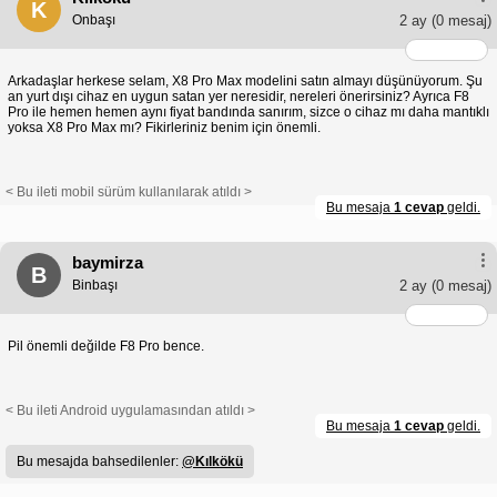
K
Onbaşı
2 ay
(0 mesaj)
Arkadaşlar herkese selam, X8 Pro Max modelini satın almayı düşünüyorum. Şu
an yurt dışı cihaz en uygun satan yer neresidir, nereleri önerirsiniz? Ayrıca F8
Pro ile hemen hemen aynı fiyat bandında sanırım, sizce o cihaz mı daha mantıklı
yoksa X8 Pro Max mı? Fikirleriniz benim için önemli.
< Bu ileti mobil sürüm kullanılarak atıldı >
Bu mesaja
1 cevap
geldi.
baymirza
B
Binbaşı
2 ay
(0 mesaj)
Pil önemli değilde F8 Pro bence.
< Bu ileti Android uygulamasından atıldı >
Bu mesaja
1 cevap
geldi.
Bu mesajda bahsedilenler:
@Kılkökü