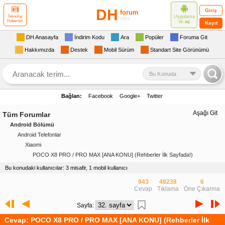
DH
Giriş
forum
Uygulama
Teknoloji
mini
Haberleri
ile
aç
Kayıt
DH Anasayfa
İndirim Kodu
Ara
Popüler
Foruma Git
Hakkımızda
Destek
Mobil Sürüm
Standart Site Görünümü
Bu Konuda
Bağlan:
Facebook
Google+
Twitter
Aşağı Git
Tüm Forumlar
Android Bölümü
Android Telefonlar
Xiaomi
POCO X8 PRO / PRO MAX [ANA KONU] (Rehberler İlk Sayfada!)
Bu konudaki kullanıcılar: 3 misafir, 1 mobil kullanıcı
943
48238
6
Cevap
Tıklama
Öne Çıkarma
Sayfa:
Cevap: POCO X8 PRO / PRO MAX [ANA KONU] (Rehberler İlk