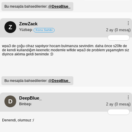
Bu mesajda bahsedilenler:
@DeepBlue_
ZewZack
Z
Yüzbaşı
2 ay
(0 mesaj)
Konu Sahibi
wpa3 de çoğu cihaz sapıtıyor hocam bulmanıza sevindim. daha önce s20fe de
de kendi kullandığım keenetic modemle wifide wpa3 de problem yaşamıştım siz
diyince aklıma geldi benimde :D
Bu mesajda bahsedilenler:
@DeepBlue_
DeepBlue_
D
Binbaşı
2 ay
(0 mesaj)
Denendi, olumsuz :/