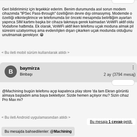
Geri bildiriminiz için teşekkür ederim. Benim durumunda asıl sorun modem
cihazımda "IPSec Pass-through" özelliğinin devre dışı olmasıymış. Modemde o
özelliği etkinleştirince ve telefonumda bir önceki mesajımda belirttiğim ayarları
yapınca SIM kartımı başka bir cihaza takmaya gerek kalmadan VoWiFi aktif oldu
Vodafone hattımda. Ek olarak, VoWiFi aktif iken telefonu uçak moduna almak pil
süresini uzatıyormuş ama evden/işten dışarı çıkarken uçak modunda olduğunu
unutmamak gerekiyor. 😁
< Bu ileti mobil sürüm kullanılarak atıldı >
baymirza
B
Binbaşı
2 ay
(3794 mesaj)
@Machining bugün telefonu açıp kapatınca play store 'da tam Ekran görüntü
almaya başladım ama baya bekletiyor. Sizde hemen açılıyor mu? Sizin cihaz
Pro Max mı?
< Bu ileti Android uygulamasından atıldı >
Bu mesaja
1 cevap
geldi.
Bu mesajda bahsedilenler:
@Machining