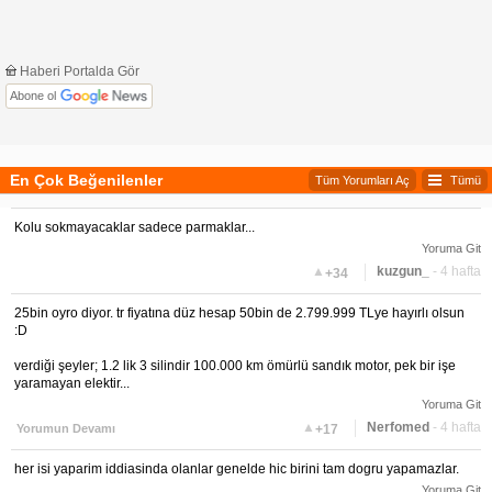
Haberi Portalda Gör
Abone ol
En Çok Beğenilenler
Tüm Yorumları Aç
Tümü
Kolu sokmayacaklar sadece parmaklar...
Yoruma Git
▲
kuzgun_
- 4 hafta
+34
25bin oyro diyor. tr fiyatına düz hesap 50bin de 2.799.999 TLye hayırlı olsun
:D
verdiği şeyler; 1.2 lik 3 silindir 100.000 km ömürlü sandık motor, pek bir işe
yaramayan elektir...
Yoruma Git
▲
Nerfomed
- 4 hafta
Yorumun Devamı
+17
her isi yaparim iddiasinda olanlar genelde hic birini tam dogru yapamazlar.
Yoruma Git