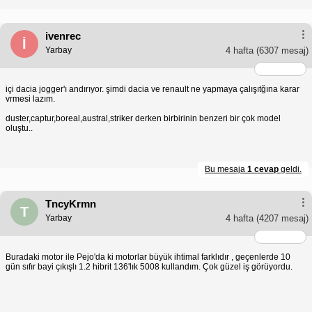
ivenrec
İ
Yarbay
4 hafta
(6307 mesaj)
içi dacia jogger'ı andırıyor. şimdi dacia ve renault ne yapmaya çalışıtğına karar
vrmesi lazım.
duster,captur,boreal,austral,striker derken birbirinin benzeri bir çok model
oluştu..
Bu mesaja
1 cevap
geldi.
TncyKrmn
T
Yarbay
4 hafta
(4207 mesaj)
Buradaki motor ile Pejo'da ki motorlar büyük ihtimal farklıdır , geçenlerde 10
gün sıfır bayi çıkışlı 1.2 hibrit 136'lık 5008 kullandım. Çok güzel iş görüyordu.