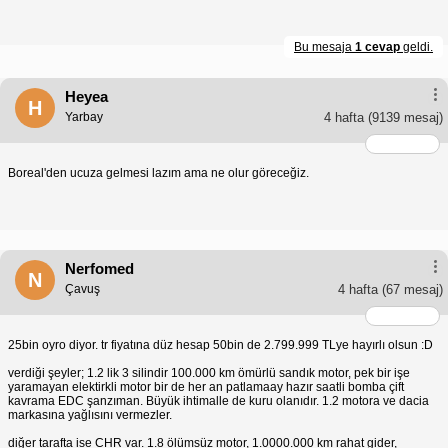
Bu mesaja
1 cevap
geldi.
Heyea
H
Yarbay
4 hafta
(9139 mesaj)
Boreal'den ucuza gelmesi lazım ama ne olur göreceğiz.
Nerfomed
N
Çavuş
4 hafta
(67 mesaj)
25bin oyro diyor. tr fiyatına düz hesap 50bin de 2.799.999 TLye hayırlı olsun :D
verdiği şeyler; 1.2 lik 3 silindir 100.000 km ömürlü sandık motor, pek bir işe
yaramayan elektirkli motor bir de her an patlamaay hazır saatli bomba çift
kavrama EDC şanzıman. Büyük ihtimalle de kuru olanıdır. 1.2 motora ve dacia
markasına yağlısını vermezler.
diğer tarafta ise CHR var. 1.8 ölümsüz motor, 1.0000.000 km rahat gider,