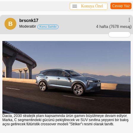
Konuya Özel
Cevap Yaz
brscnk17
B
Moderatör
4 hafta
(7678 mesaj)
Konu Sahibi
Dacia, 2030 stratejik planı kapsamında ürün gamını büyütmeye devam ediyor.
Marka, C segmentindeki gücünü pekiştirecek ve SUV sınıfına yepyeni bir bakış
açısı getirecek fütüristik crossover modeli "Striker"ı resmi olarak tanıttı.