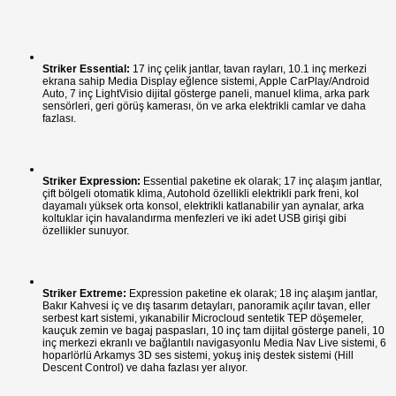
Striker Essential:
17 inç çelik jantlar, tavan rayları, 10.1 inç merkezi
ekrana sahip Media Display eğlence sistemi, Apple CarPlay/Android
Auto, 7 inç LightVisio dijital gösterge paneli, manuel klima, arka park
sensörleri, geri görüş kamerası, ön ve arka elektrikli camlar ve daha
fazlası.
Striker Expression:
Essential paketine ek olarak; 17 inç alaşım jantlar,
çift bölgeli otomatik klima, Autohold özellikli elektrikli park freni, kol
dayamalı yüksek orta konsol, elektrikli katlanabilir yan aynalar, arka
koltuklar için havalandırma menfezleri ve iki adet USB girişi gibi
özellikler sunuyor.
Striker Extreme:
Expression paketine ek olarak; 18 inç alaşım jantlar,
Bakır Kahvesi iç ve dış tasarım detayları, panoramik açılır tavan, eller
serbest kart sistemi, yıkanabilir Microcloud sentetik TEP döşemeler,
kauçuk zemin ve bagaj paspasları, 10 inç tam dijital gösterge paneli, 10
inç merkezi ekranlı ve bağlantılı navigasyonlu Media Nav Live sistemi, 6
hoparlörlü Arkamys 3D ses sistemi, yokuş iniş destek sistemi (Hill
Descent Control) ve daha fazlası yer alıyor.