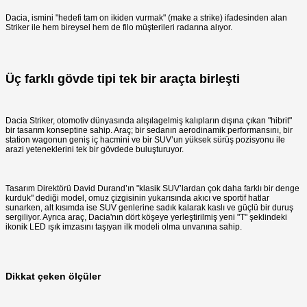
Dacia, ismini "hedefi tam on ikiden vurmak" (make a strike) ifadesinden alan
Striker ile hem bireysel hem de filo müşterileri radarına alıyor.
Üç farklı gövde tipi tek bir araçta birleşti
Dacia Striker, otomotiv dünyasında alışılagelmiş kalıpların dışına çıkan "hibrit"
bir tasarım konseptine sahip. Araç; bir sedanın aerodinamik performansını, bir
station wagonun geniş iç hacmini ve bir SUV’un yüksek sürüş pozisyonu ile
arazi yeteneklerini tek bir gövdede buluşturuyor.
Tasarım Direktörü David Durand’ın "klasik SUV’lardan çok daha farklı bir denge
kurduk" dediği model, omuz çizgisinin yukarısında akıcı ve sportif hatlar
sunarken, alt kısımda ise SUV genlerine sadık kalarak kaslı ve güçlü bir duruş
sergiliyor. Ayrıca araç, Dacia'nın dört köşeye yerleştirilmiş yeni "T" şeklindeki
ikonik LED ışık imzasını taşıyan ilk modeli olma unvanına sahip.
Dikkat çeken ölçüler