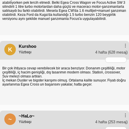
alabiliyorken pek tercih etmedi. Belki Egea Cross Wagon ve Focus Active SW 3
silindirli 1 litre turbo motorlardan daha güçlü ve maceracı motor-şanzımanlarla
satılsaydı bu farklı olabilirdi. Mesela Egea CW'da 1.6 multijet+manuel şanzıman
olabilirdi. Keza Ford da Kuga'da kullandığı 1.5 turbo benzin 120 beygirlik
versiyonu aynı şekilde manuel şanzımanla Focus'a uygulayabilirdi.
Kurshoo
K
Yüzbaşı
4 hafta
(628 mesaj)
Bir çok ihtiyaca cevap verebilecek bir araca benziyor. Donanım çeşitliliği, motor
çeşitliliği, iç hacim genişliği, dış tasarımın modern olması. Station, crossover,
Suv melezi olması artıları.
İç mekan Duster ve bigster karışımı olmuş. Ortalama kalite sunuyor. Fiyatı doğru
ayarlanırsa Egea Cross un başarısını yakalar, hatta geçer.
~HaLo~
~
Yüzbaşı
4 hafta
(253 mesaj)