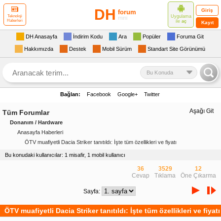
DH
Giriş
forum
Uygulama
Teknoloji
mini
Haberleri
ile
aç
Kayıt
DH Anasayfa
İndirim Kodu
Ara
Popüler
Foruma Git
Hakkımızda
Destek
Mobil Sürüm
Standart Site Görünümü
Bu Konuda
Bağlan:
Facebook
Google+
Twitter
Aşağı Git
Tüm Forumlar
Donanım / Hardware
Anasayfa Haberleri
ÖTV muafiyetli Dacia Striker tanıtıldı: İşte tüm özellikleri ve fiyatı
Bu konudaki kullanıcılar: 1 misafir, 1 mobil kullanıcı
36
3529
12
Cevap
Tıklama
Öne Çıkarma
Sayfa:
ÖTV muafiyetli Dacia Striker tanıtıldı: İşte tüm özellikleri ve fiyatı