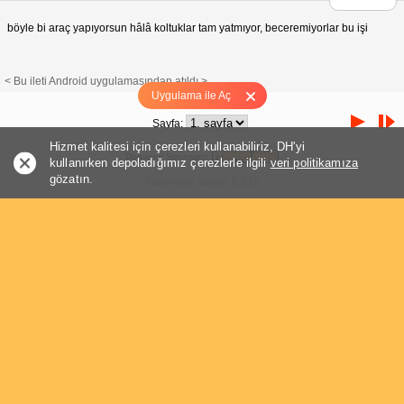
böyle bi araç yapıyorsun hâlâ koltuklar tam yatmıyor, beceremiyorlar bu işi
< Bu ileti Android uygulamasından atıldı >
Uygulama ile Aç
Sayfa:
Hizmet kalitesi için çerezleri kullanabiliriz, DH'yi
Donanım Sponsoru:
kullanırken depoladığımız çerezlerle ilgili
veri politikamıza
gözatın.
Yüklenme süresi: 0,612
Sayfa:
Konuya Özel
Hızlı Cevap
auto_man
A