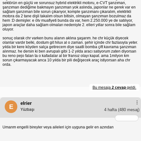
sektörün en güçlü ve sorunsuz hybrid elektrikli motoru, e-CVT şanzıman,
şanzıman dediğime bakmayın şanzıman yok aslında, japonlar ne gerek var en
sağlam şanzıman bile sorun çıkarıyor, komple şanzımanı çıkaralım, elektrikli
motora da 2 tane dişli takalım olsun bitisin, olmayan şanzıman bozulmaz da
hem :D demişler. e ötv muafiyeti bunda da var, hem 2.250.000 ye de satılıyor,
japon araçlar daha sağlam olmaları nedeniyle 2. elleri yıllar sonra bile sağlam
oluyor.
sonuç olarak chr varken bunu alanın aklına şaşarım. he chr küçük diyecek
olanlar vardır belki, dostum git hilux al o zaman. şehir içinde chr fazlasıyla yeter.
yılda bir kere köyden salça getirecem diye saatli bomba çift kavrama şanzıman
alınmaz. he dersin ki ben avrupalı gibi 1-2 yılda aracı satıyorum zaten diyorsan
bu reno pejo falan ta o kafadalar al bir fransız olayı kapat. ama 1milyon km
sorun çıkarmayacak anca 10 yılda bir pili değişecek araç istiyorsan aha chr
orda.
Bu mesaja
2 cevap
geldi.
elrier
E
Yüzbaşı
4 hafta
(480 mesaj)
Umarım engelli bireyler veya aileleri için uyguna gelir en azından