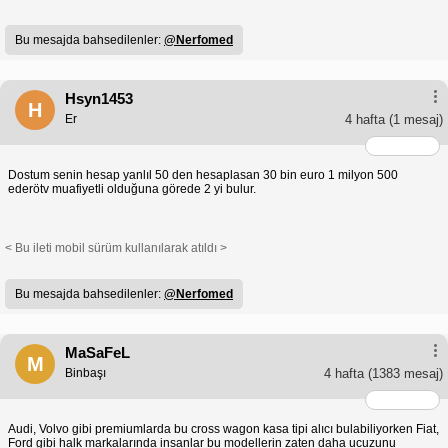
Bu mesajda bahsedilenler:
@Nerfomed
Hsyn1453
H
Er
4 hafta
(1 mesaj)
Dostum senin hesap yanlıl 50 den hesaplasan 30 bin euro 1 milyon 500
ederötv muafiyetli olduğuna görede 2 yi bulur.
< Bu ileti mobil sürüm kullanılarak atıldı >
Bu mesajda bahsedilenler:
@Nerfomed
MaSaFeL
M
Binbaşı
4 hafta
(1383 mesaj)
Audi, Volvo gibi premiumlarda bu cross wagon kasa tipi alıcı bulabiliyorken Fiat,
Ford gibi halk markalarında insanlar bu modellerin zaten daha ucuzunu