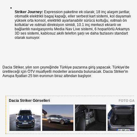
Striker Journey:
Expression paketine ek olarak; 18 inç alaşım jantlar,
otomatik elektrikli bagaj kapağı, eller serbest kart sistemi, kol dayamalı
yüksek orta konsol, elektrikli ayarlanabilir sürücü koltuğu, ısıtmalı ön
koltuklar ve ısıtmalı direksiyon simidi, 10.1 inç merkezi ekranlı ve
bağlantılı navigasyonlu Media Nav Live sistemi, 6 hoparlörlü Arkamys
3D ses sistemi, kablosuz akıllı telefon şarjı ve daha fazlasını standart
olarak sunuyor.
Dacia Striker, yılın son çeyreğinde Türkiye pazarına giriş yapacak. Türkiye'de
üretileceği için ÖTV muafiyetli modeller arasında bulunacak. Dacia Striker'ın
Avrupa fiyatları 25 bin euronun biraz altından başlıyor.