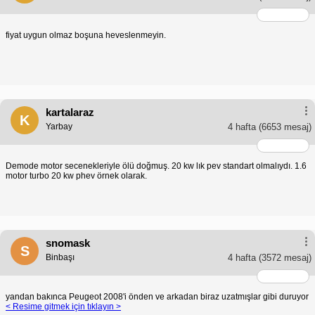
fiyat uygun olmaz boşuna heveslenmeyin.
kartalaraz
K
Yarbay
4 hafta
(6653 mesaj)
Demode motor secenekleriyle ölü doğmuş. 20 kw lık pev standart olmalıydı. 1.6
motor turbo 20 kw phev örnek olarak.
snomask
S
Binbaşı
4 hafta
(3572 mesaj)
yandan bakınca Peugeot 2008'i önden ve arkadan biraz uzatmışlar gibi duruyor
< Resime gitmek için tıklayın >