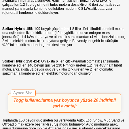
avantajlarını bir arada sunuyor. Hafif hibrit sistem, benzin veya LPG ile
çalışabilen 1.2 litre üç silindirli turbo motoru destekliyor. 6 ileri otomatik veya
manuel şanzımanla kombine edilebilen modelin 0.8 kWsa'lik bataryası
rejeneratif frenleme ile dolduruluyor.
Striker Hybrid 155:
109 beygir güç üreten 1.8 litre dört silindirli benzinli motor,
ona eşlik eden iki elektrik motoru (49 beygirlik motor ve entegre marş
jeneratörü), 1.4 kWsa batarya ve otomatik şanzımandan (4 vites benzinli motor,
2 vites elektrik motoru için) meydana geliyor. Bu versiyon, şehir içi sürüşün
%80'ini elektrik modunda gerçekleştirebiliyor.
Striker Hybrid 150 4x4:
Ön aksta 6 ileri çift kavramalı otomatik şanzımanla
kombine edilen 140 beygir güç ve 230 Nm tork üreten 1.2 litre 48V hafif hibrit
motor, arka aksta 31 beygir güç ve 87 Nm tork üreten ve 2 ileri otomatik
şanzımanla kombine edilen elektrik motorundan oluşuyor.
Ayrıca Bkz.
Togg kullanıcılarına yaz boyunca yüzde 20 indirimli
şarj avantajı
Toplamda 150 beygir güç üreten bu versiyonda Auto, Eco, Snow, Mud/Sand ve
Offroad olmak üzere beş farklı sürüş modu bulunuyor. Auto modunda araç,
sürüş durumuna göre 4x2 ve 4x4 arasındaki geçişi otomatik gerçekleştiriyor.