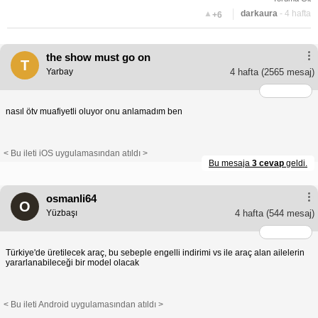
▲
darkaura
- 4 hafta
+6
the show must go on
T
Yarbay
4 hafta
(2565 mesaj)
nasıl ötv muafiyetli oluyor onu anlamadım ben
< Bu ileti iOS uygulamasından atıldı >
Bu mesaja
3 cevap
geldi.
osmanli64
O
Yüzbaşı
4 hafta
(544 mesaj)
Türkiye'de üretilecek araç, bu sebeple engelli indirimi vs ile araç alan ailelerin
yararlanabileceği bir model olacak
< Bu ileti Android uygulamasından atıldı >