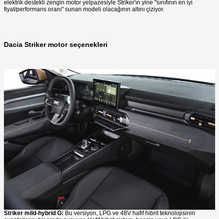
elektrik destekli zengin motor yelpazesiyle Striker'ın yine "sınıfının en iyi
fiyat/performans oranı" sunan modeli olacağının altını çiziyor.
Dacia Striker motor seçenekleri
Striker mild-hybrid G:
Bu versiyon, LPG ve 48V hafif hibrit teknolojisinin