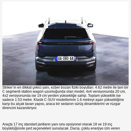
Striker’ın en dikkat çekici yanı, ezber bozan fiziki boyutları. 4.62 metre ile tam bir
C segmenti station wagon uzunluğunda olan model, 4x4 versiyonunda 20 cm,
4x2 versiyonunda ise 19 cm yerden yüksekliğe sahip. Toplam yükseklik ise
sadece 1.53 metre. Klasik C-SUV modellerinin 1.6 metreyi aşan yüksekliğine
karşı bu alçak tavan yapısı, araca bir sedanın sürüş dinamiklerini ve rüzgar
direncini kazandırıyor.
Araçta 17 inç standart jantların yanı sıra opsiyonel olarak 18 ve 19 inç
büyüklüğünde jant seçenekleri sunulacak. Dacia, çoklu enerjiye izin veren