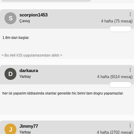
scorpion1453
S
Çavuş
4 hafta
(75 mesaj)
1.8m dan başlar.
< Bu ileti iOS uygulamasından atıldı >
darkaura
D
Yarbay
4 hafta
(9114 mesaj)
her isi yaparim iddiasinda olanlar genelde hic birini tam dogru yapamazlar.
Jimmy77
J
Yarbay
4 hafta
(2702 mesaj)