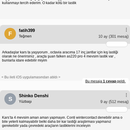
kullanmayı tercih ederim. O kadar kötü bir lastik
fatih399
F
Teğmen
10 ay
(301 mesaj)
Arkadaşlar kars ta yaşıyorum , octavia aracıma 17 inç jantlar için kış lastiği
olarak ne önerirsiniz , araçta şuan falken as220 pro 4 mevsim lastik var ,
bunlarla idare edebilir miyim
< Bu ileti iOS uygulamasından atıldı >
Bu mesaja
1 cevap
geldi.
Shinko Denshi
S
Yüzbaşı
9 ay
(512 mesaj)
Kars’ta 4 mevsim aman aman yapmayın. Conti wintercontact denebilir ama o
bile yeterli kalmayabilir belki daha bir kar lastiği araştırması yapmanız
gerekebilir yada çevredeki araçların lastiklerini inceleyin