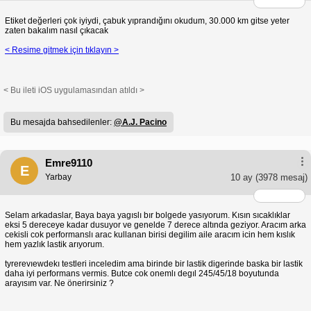
Etiket değerleri çok iyiydi, çabuk yıprandığını okudum, 30.000 km gitse yeter
zaten bakalım nasıl çıkacak
< Resime gitmek için tıklayın >
< Bu ileti iOS uygulamasından atıldı >
Bu mesajda bahsedilenler:
@A.J. Pacino
Emre9110
E
Yarbay
10 ay
(3978 mesaj)
Selam arkadaslar, Baya baya yagıslı bır bolgede yasıyorum. Kısın sıcaklıklar
eksi 5 dereceye kadar dusuyor ve genelde 7 derece altında geziyor. Aracım arka
cekisli cok performanslı arac kullanan birisi degilim aile aracım icin hem kıslık
hem yazlık lastik arıyorum.
tyrerevıewdekı testleri inceledim ama birinde bir lastik digerinde baska bir lastik
daha iyi performans vermis. Butce cok onemlı degıl 245/45/18 boyutunda
arayısım var. Ne önerirsiniz ?