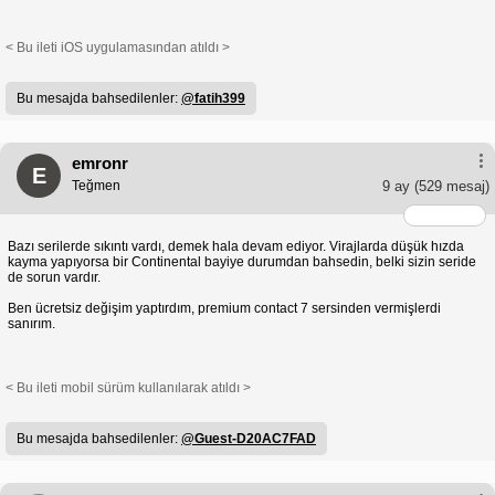
< Bu ileti iOS uygulamasından atıldı >
Bu mesajda bahsedilenler:
@fatih399
emronr
E
Teğmen
9 ay
(529 mesaj)
Bazı serilerde sıkıntı vardı, demek hala devam ediyor. Virajlarda düşük hızda
kayma yapıyorsa bir Continental bayiye durumdan bahsedin, belki sizin seride
de sorun vardır.
Ben ücretsiz değişim yaptırdım, premium contact 7 sersinden vermişlerdi
sanırım.
< Bu ileti mobil sürüm kullanılarak atıldı >
Bu mesajda bahsedilenler:
@Guest-D20AC7FAD