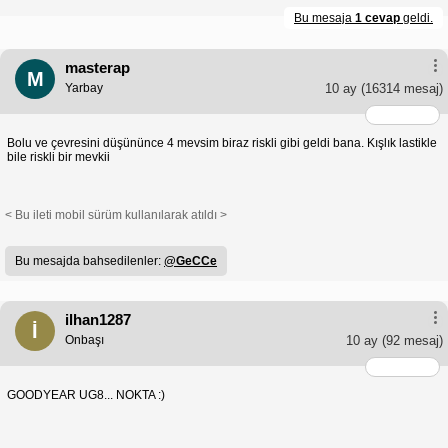
Bu mesaja
1 cevap
geldi.
masterap
M
Yarbay
10 ay
(16314 mesaj)
Bolu ve çevresini düşününce 4 mevsim biraz riskli gibi geldi bana. Kışlık lastikle
bile riskli bir mevkii
< Bu ileti mobil sürüm kullanılarak atıldı >
Bu mesajda bahsedilenler:
@GeCCe
ilhan1287
İ
Onbaşı
10 ay
(92 mesaj)
GOODYEAR UG8... NOKTA :)