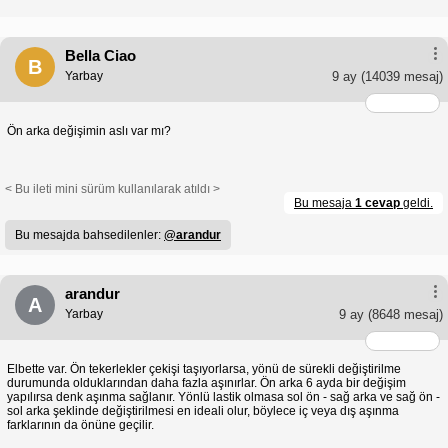
Bella Ciao
B
Yarbay
9 ay
(14039 mesaj)
Ön arka değişimin aslı var mı?
< Bu ileti mini sürüm kullanılarak atıldı >
Bu mesaja
1 cevap
geldi.
Bu mesajda bahsedilenler:
@arandur
arandur
A
Yarbay
9 ay
(8648 mesaj)
Elbette var. Ön tekerlekler çekişi taşıyorlarsa, yönü de sürekli değiştirilme
durumunda olduklarından daha fazla aşınırlar. Ön arka 6 ayda bir değişim
yapılırsa denk aşınma sağlanır. Yönlü lastik olmasa sol ön - sağ arka ve sağ ön -
sol arka şeklinde değiştirilmesi en ideali olur, böylece iç veya dış aşınma
farklarının da önüne geçilir.