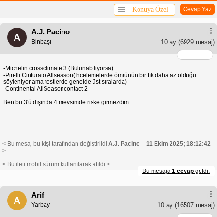
Konuya Özel
Cevap Yaz
A.J. Pacino
A
Binbaşı
10 ay
(6929 mesaj)
-Michelin crossclimate 3 (Bulunabiliyorsa)
-Pirelli Cinturato Allseason(İncelemelerde ömrünün bir tık daha az olduğu
söyleniyor ama testlerde genelde üst sıralarda)
-Continental AllSeasoncontact 2
Ben bu 3'ü dışında 4 mevsimde riske girmezdim
< Bu mesaj bu kişi tarafından değiştirildi
A.J. Pacino
--
11 Ekim 2025; 18:12:42
>
< Bu ileti mobil sürüm kullanılarak atıldı >
Bu mesaja
1 cevap
geldi.
Arif
A
Yarbay
10 ay
(16507 mesaj)