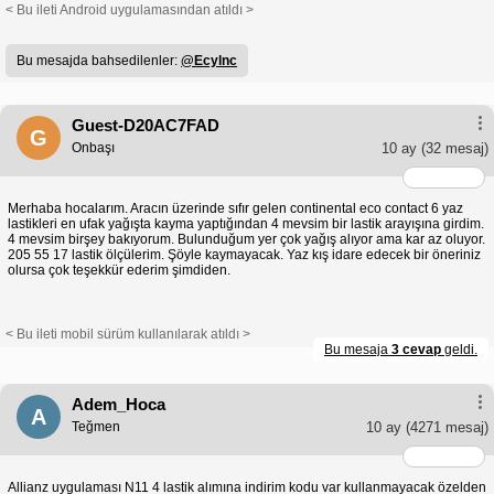
< Bu ileti Android uygulamasından atıldı >
Bu mesajda bahsedilenler:
@Ecylnc
Guest-D20AC7FAD
G
Onbaşı
10 ay
(32 mesaj)
Merhaba hocalarım. Aracın üzerinde sıfır gelen continental eco contact 6 yaz
lastikleri en ufak yağışta kayma yaptığından 4 mevsim bir lastik arayışına girdim.
4 mevsim birşey bakıyorum. Bulunduğum yer çok yağış alıyor ama kar az oluyor.
205 55 17 lastik ölçülerim. Şöyle kaymayacak. Yaz kış idare edecek bir öneriniz
olursa çok teşekkür ederim şimdiden.
< Bu ileti mobil sürüm kullanılarak atıldı >
Bu mesaja
3 cevap
geldi.
Adem_Hoca
A
Teğmen
10 ay
(4271 mesaj)
Allianz uygulaması N11 4 lastik alımına indirim kodu var kullanmayacak özelden