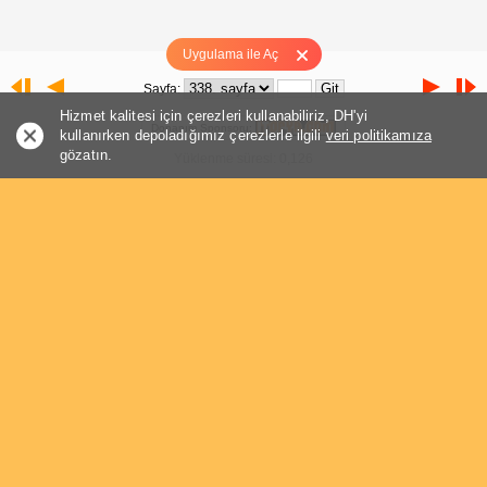
Uygulama ile Aç
Sayfa:
Hizmet kalitesi için çerezleri kullanabiliriz, DH'yi
Donanım Sponsoru:
kullanırken depoladığımız çerezlerle ilgili
veri politikamıza
gözatın.
Yüklenme süresi: 0,126
Sayfa:
Konuya Özel
Hızlı Cevap
xgitarx
X
Teğmen
9 ay
(0 mesaj)