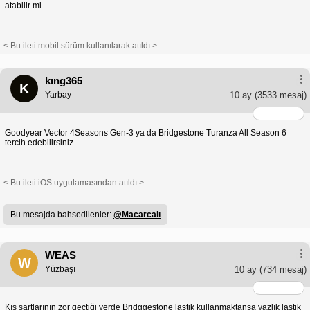
atabilir mi
< Bu ileti mobil sürüm kullanılarak atıldı >
kıng365
K
Yarbay
10 ay
(3533 mesaj)
Goodyear Vector 4Seasons Gen-3 ya da Bridgestone Turanza All Season 6
tercih edebilirsiniz
< Bu ileti iOS uygulamasından atıldı >
Bu mesajda bahsedilenler:
@Macarcalı
WEAS
W
Yüzbaşı
10 ay
(734 mesaj)
Kış şartlarının zor geçtiği yerde Bridggestone lastik kullanmaktansa yazlık lastik