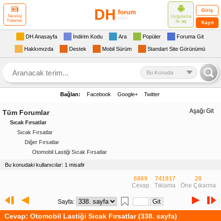
DH
Giriş
forum
Uygulama
Teknoloji
mini
Haberleri
ile
aç
Kayıt
DH Anasayfa
İndirim Kodu
Ara
Popüler
Foruma Git
Hakkımızda
Destek
Mobil Sürüm
Standart Site Görünümü
Bu Konuda
Bağlan:
Facebook
Google+
Twitter
Aşağı Git
Tüm Forumlar
Sıcak Fırsatlar
Sıcak Fırsatlar
Diğer Fırsatlar
Otomobil Lastiği Sıcak Fırsatlar
Bu konudaki kullanıcılar: 1 misafir
6889
741917
28
Cevap
Tıklama
Öne Çıkarma
Sayfa:
Cevap: Otomobil Lastiği Sıcak Fırsatlar (338. sayfa)