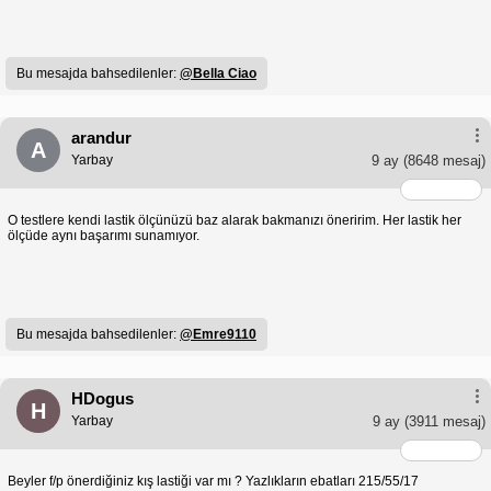
Bu mesajda bahsedilenler:
@Bella Ciao
arandur
A
Yarbay
9 ay
(8648 mesaj)
O testlere kendi lastik ölçünüzü baz alarak bakmanızı öneririm. Her lastik her
ölçüde aynı başarımı sunamıyor.
Bu mesajda bahsedilenler:
@Emre9110
HDogus
H
Yarbay
9 ay
(3911 mesaj)
Beyler f/p önerdiğiniz kış lastiği var mı ? Yazlıkların ebatları 215/55/17