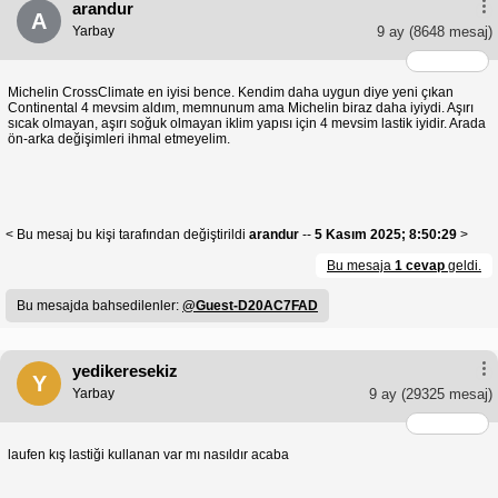
arandur
A
Yarbay
9 ay
(8648 mesaj)
Michelin CrossClimate en iyisi bence. Kendim daha uygun diye yeni çıkan
Continental 4 mevsim aldım, memnunum ama Michelin biraz daha iyiydi. Aşırı
sıcak olmayan, aşırı soğuk olmayan iklim yapısı için 4 mevsim lastik iyidir. Arada
ön-arka değişimleri ihmal etmeyelim.
< Bu mesaj bu kişi tarafından değiştirildi
arandur
--
5 Kasım 2025; 8:50:29
>
Bu mesaja
1 cevap
geldi.
Bu mesajda bahsedilenler:
@Guest-D20AC7FAD
yedikeresekiz
Y
Yarbay
9 ay
(29325 mesaj)
laufen kış lastiği kullanan var mı nasıldır acaba