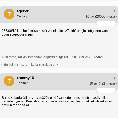
tgezer
T
Yarbay
10 ay
(20008 mesaj)
255/60/18 kumho 4 mevsim sıfır var elimde . AT aldığım için . düşünen varsa
uygun vereceğim. pm.
< Bu mesaj bu kişi tarafından değiştirildi
tgezer
--
18 Ekim 2025; 6:46:1
>
< Bu ileti mini sürüm kullanılarak atıldı >
tommy16
T
Teğmen
10 ay
(421 mesaj)
Bu boyutlarda falken ziex ze320 serisi fiyat performans ürünü . Lastik etiket
değerleri çok iyi. Kurı ıslak zemin performansları övülüyor. Tek sıkıntı kullanım
ömrü biraz daha az.