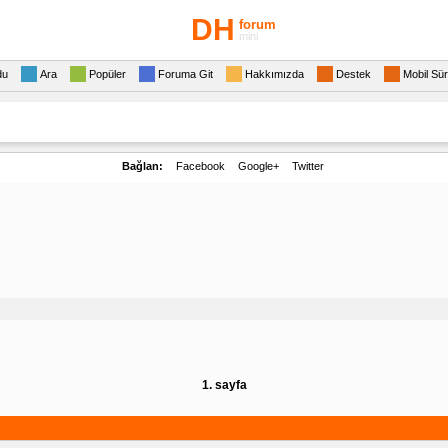
DH
forum
mini
du
Ara
Popüler
Foruma Git
Hakkımızda
Destek
Mobil Sü
Bağlan:
Facebook
Google+
Twitter
1. sayfa