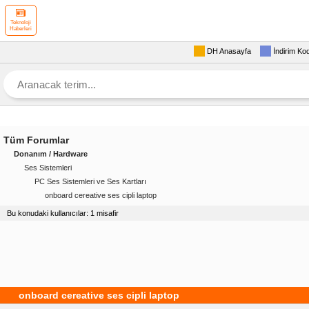
Teknoloji
Haberleri
DH Anasayfa
İndirim Ko
Tüm Forumlar
Donanım / Hardware
Ses Sistemleri
PC Ses Sistemleri ve Ses Kartları
onboard cereative ses cipli laptop
Bu konudaki kullanıcılar: 1 misafir
onboard cereative ses cipli laptop