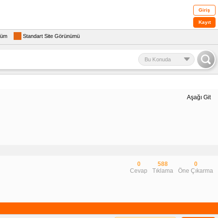
Giriş
Kayıt
rüm
Standart Site Görünümü
Bu Konuda
Aşağı Git
0
588
0
Cevap
Tıklama
Öne Çıkarma