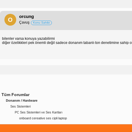
orcung
O
Çavuş
Konu Sahibi
bilenler varsa konuya yazabilirmi
diğer özelikkleri pek önemli değil sadece donanım tabanlı ton denetimine sahip ol
Tüm Forumlar
Donanım / Hardware
Ses Sistemleri
PC Ses Sistemleri ve Ses Kartları
onboard cereative ses cipli laptop