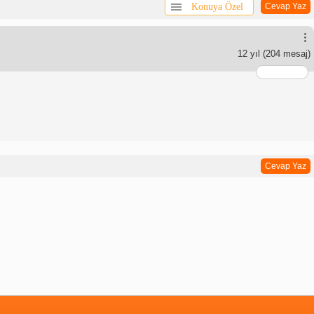
Konuya Özel
Cevap Yaz
12 yıl
(204 mesaj)
Cevap Yaz