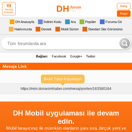
DH
Giriş
forum
Teknoloji
mini
Haberleri
Kayıt
DH Anasayfa
İndirim Kodu
Ara
Popüler
Foruma Git
Hakkımızda
Destek
Mobil Sürüm
Standart Site Görünümü
Bağlan:
Facebook
Google+
Twitter
Mesaja Link
Basılı Tutup Kopyalayın
https://mini.donanimhaber.com/
mesaj/yonlen/163580164
DH Mobil uygulaması ile devam
edin.
Mobil tarayıcınız ile mümkün olanların yanı sıra, birçok yeni ve