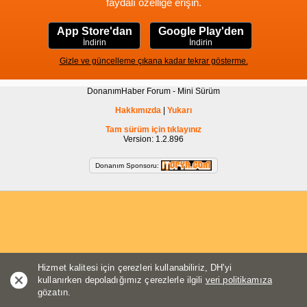
faydalı özelliğe erişin.
App Store'dan
Google Play'den
İndirin
İndirin
Gizle ve güncelleme çıkana kadar tekrar gösterme.
DonanımHaber Forum - Mini Sürüm
Hakkımızda
|
Yukarı
Tam sürüm için tıklayınız
Version: 1.2.896
Donanım Sponsoru:
Hizmet kalitesi için çerezleri kullanabiliriz, DH'yi
kullanırken depoladığımız çerezlerle ilgili
veri politikamıza
gözatın.