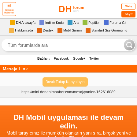
DH
Giriş
forum
Teknoloji
mini
Haberleri
Kayıt
DH Anasayfa
İndirim Kodu
Ara
Popüler
Foruma Git
Hakkımızda
Destek
Mobil Sürüm
Standart Site Görünümü
Bağlan:
Facebook
Google+
Twitter
Mesaja Link
Basılı Tutup Kopyalayın
https://mini.donanimhaber.com/
mesaj/yonlen/162616089
DH Mobil uygulaması ile devam
edin.
Mobil tarayıcınız ile mümkün olanların yanı sıra, birçok yeni ve