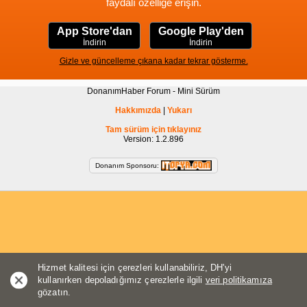
faydalı özelliğe erişin.
App Store'dan
Google Play'den
İndirin
İndirin
Gizle ve güncelleme çıkana kadar tekrar gösterme.
DonanımHaber Forum - Mini Sürüm
Hakkımızda
|
Yukarı
Tam sürüm için tıklayınız
Version: 1.2.896
Donanım Sponsoru:
Hizmet kalitesi için çerezleri kullanabiliriz, DH'yi
kullanırken depoladığımız çerezlerle ilgili
veri politikamıza
gözatın.