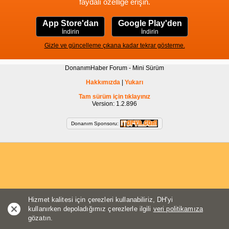
faydalı özelliğe erişin.
App Store'dan
Google Play'den
İndirin
İndirin
Gizle ve güncelleme çıkana kadar tekrar gösterme.
DonanımHaber Forum - Mini Sürüm
Hakkımızda
|
Yukarı
Tam sürüm için tıklayınız
Version: 1.2.896
Donanım Sponsoru:
Hizmet kalitesi için çerezleri kullanabiliriz, DH'yi
kullanırken depoladığımız çerezlerle ilgili
veri politikamıza
gözatın.