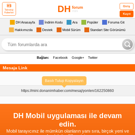
DH
Giriş
forum
Teknoloji
mini
Haberleri
Kayıt
DH Anasayfa
İndirim Kodu
Ara
Popüler
Foruma Git
Hakkımızda
Destek
Mobil Sürüm
Standart Site Görünümü
Bağlan:
Facebook
Google+
Twitter
Mesaja Link
Basılı Tutup Kopyalayın
https://mini.donanimhaber.com/
mesaj/yonlen/162250860
DH Mobil uygulaması ile devam
edin.
Mobil tarayıcınız ile mümkün olanların yanı sıra, birçok yeni ve