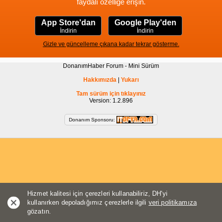
faydalı özelliğe erişin.
App Store'dan
Google Play'den
İndirin
İndirin
Gizle ve güncelleme çıkana kadar tekrar gösterme.
DonanımHaber Forum - Mini Sürüm
Hakkımızda
|
Yukarı
Tam sürüm için tıklayınız
Version: 1.2.896
Donanım Sponsoru:
Hizmet kalitesi için çerezleri kullanabiliriz, DH'yi
kullanırken depoladığımız çerezlerle ilgili
veri politikamıza
gözatın.