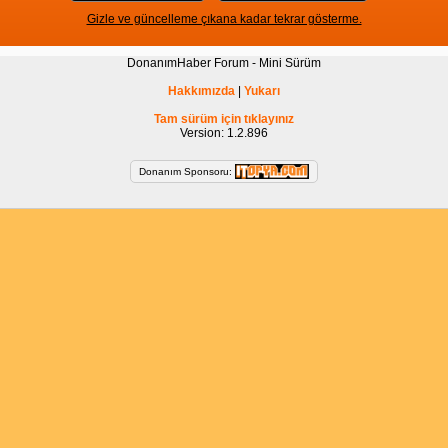
Gizle ve güncelleme çıkana kadar tekrar gösterme.
DonanımHaber Forum - Mini Sürüm
Hakkımızda
|
Yukarı
Tam sürüm için tıklayınız
Version: 1.2.896
Donanım Sponsoru: