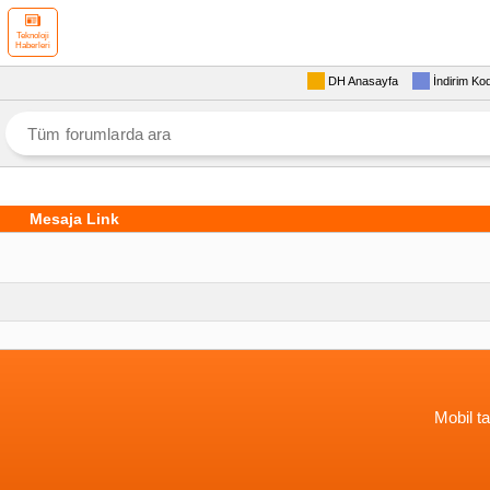
Teknoloji
Haberleri
DH Anasayfa
İndirim Ko
Mesaja Link
Mobil ta