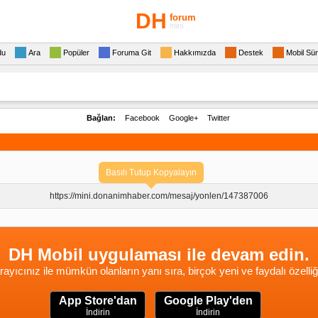
DH
forum
mini
du
Ara
Popüler
Foruma Git
Hakkımızda
Destek
Mobil Sü
Bağlan:
Facebook
Google+
Twitter
Basılı Tutup Kopyalayın
https://mini.donanimhaber.com/
mesaj/yonlen/147387006
DH Mobil uygulaması ile devam edin.
rayıcınız ile mümkün olanların yanı sıra, birçok yeni ve faydalı özelliğ
App Store'dan
Google Play'den
İndirin
İndirin