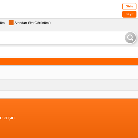
Giriş
Kayıt
rüm
Standart Site Görünümü
e erişin.