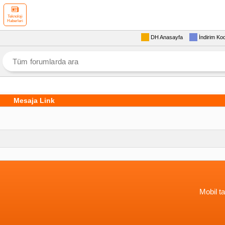
Teknoloji
Haberleri
DH Anasayfa
İndirim Ko
Mesaja Link
Mobil ta