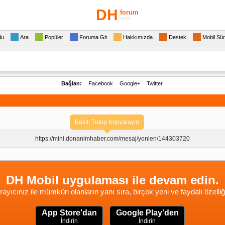
DH
forum
mini
du
Ara
Popüler
Foruma Git
Hakkımızda
Destek
Mobil Sü
Bağlan:
Facebook
Google+
Twitter
Basılı Tutup Kopyalayın
https://mini.donanimhaber.com/
mesaj/yonlen/144303720
DH Mobil uygulaması ile devam edin.
rayıcınız ile mümkün olanların yanı sıra, birçok yeni ve faydalı özelliğ
App Store'dan
Google Play'den
İndirin
İndirin