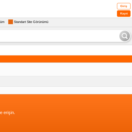
Giriş
Kayıt
rüm
Standart Site Görünümü
e erişin.