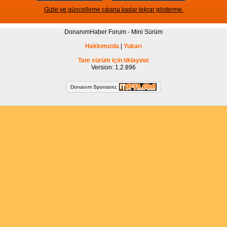
Gizle ve güncelleme çıkana kadar tekrar gösterme.
DonanımHaber Forum - Mini Sürüm
Hakkımızda
|
Yukarı
Tam sürüm için tıklayınız
Version: 1.2.896
Donanım Sponsoru: