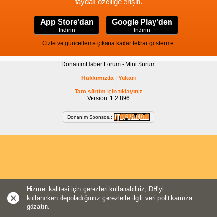
faydalı özelliğe erişin.
App Store'dan
Google Play'den
İndirin
İndirin
Gizle ve güncelleme çıkana kadar tekrar gösterme.
DonanımHaber Forum - Mini Sürüm
Hakkımızda
|
Yukarı
Tam sürüm için tıklayınız
Version: 1.2.896
Donanım Sponsoru:
Hizmet kalitesi için çerezleri kullanabiliriz, DH'yi
kullanırken depoladığımız çerezlerle ilgili
veri politikamıza
gözatın.