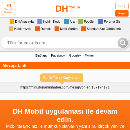
DH
Giriş
forum
Teknoloji
mini
Haberleri
Kayıt
DH Anasayfa
İndirim Kodu
Ara
Popüler
Foruma Git
Hakkımızda
Destek
Mobil Sürüm
Standart Site Görünümü
Bağlan:
Facebook
Google+
Twitter
Mesaja Link
Basılı Tutup Kopyalayın
https://mini.donanimhaber.com/
mesaj/yonlen/137174171
DH Mobil uygulaması ile devam
edin.
Mobil tarayıcınız ile mümkün olanların yanı sıra, birçok yeni ve