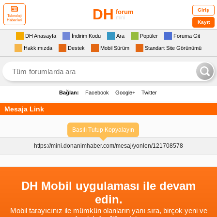
DH
Giriş
forum
Teknoloji
mini
Haberleri
Kayıt
DH Anasayfa
İndirim Kodu
Ara
Popüler
Foruma Git
Hakkımızda
Destek
Mobil Sürüm
Standart Site Görünümü
Bağlan:
Facebook
Google+
Twitter
Mesaja Link
Basılı Tutup Kopyalayın
https://mini.donanimhaber.com/
mesaj/yonlen/121708578
DH Mobil uygulaması ile devam
edin.
Mobil tarayıcınız ile mümkün olanların yanı sıra, birçok yeni ve