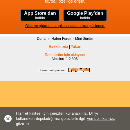
faydalı özelliğe erişin.
App Store'dan
Google Play'den
İndirin
İndirin
Gizle ve güncelleme çıkana kadar tekrar gösterme.
DonanımHaber Forum - Mini Sürüm
Hakkımızda
|
Yukarı
Tam sürüm için tıklayınız
Version: 1.2.896
Donanım Sponsoru:
Hizmet kalitesi için çerezleri kullanabiliriz, DH'yi
kullanırken depoladığımız çerezlerle ilgili
veri politikamıza
gözatın.