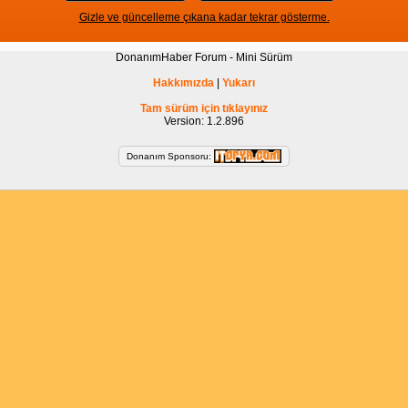
Gizle ve güncelleme çıkana kadar tekrar gösterme.
DonanımHaber Forum - Mini Sürüm
Hakkımızda
|
Yukarı
Tam sürüm için tıklayınız
Version: 1.2.896
Donanım Sponsoru: