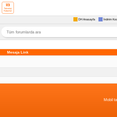
Teknoloji
Haberleri
DH Anasayfa
İndirim Ko
Mesaja Link
Mobil ta