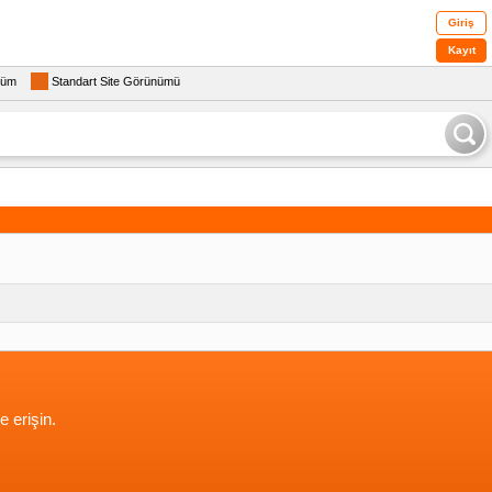
Giriş
Kayıt
rüm
Standart Site Görünümü
e erişin.