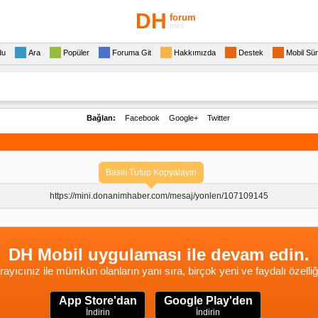
DH
forum
mini
du
Ara
Popüler
Foruma Git
Hakkımızda
Destek
Mobil Sü
Bağlan:
Facebook
Google+
Twitter
Basılı Tutup Kopyalayın
https://mini.donanimhaber.com/
mesaj/yonlen/107109145
DH Mobil uygulaması ile devam edin.
rayıcınız ile mümkün olanların yanı sıra, birçok yeni ve faydalı özelliğ
App Store'dan
Google Play'den
İndirin
İndirin