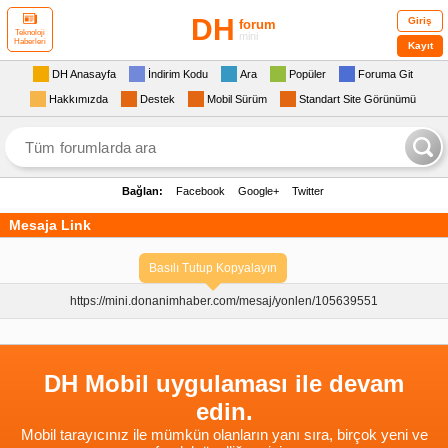
DH
Giriş
forum
Teknoloji
mini
Haberleri
Kayıt
DH Anasayfa
İndirim Kodu
Ara
Popüler
Foruma Git
Hakkımızda
Destek
Mobil Sürüm
Standart Site Görünümü
Bağlan:
Facebook
Google+
Twitter
Mesaja Link
Basılı Tutup Kopyalayın
https://mini.donanimhaber.com/
mesaj/yonlen/105639551
DH Mobil uygulaması ile devam
edin.
Mobil tarayıcınız ile mümkün olanların yanı sıra, birçok yeni ve