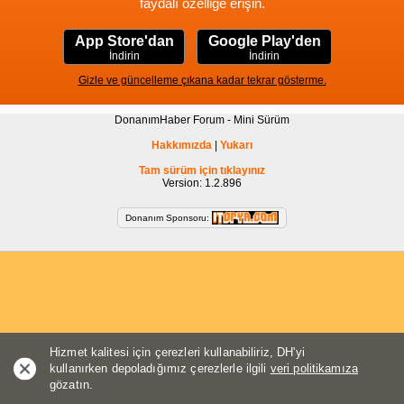
faydalı özelliğe erişin.
App Store'dan
Google Play'den
İndirin
İndirin
Gizle ve güncelleme çıkana kadar tekrar gösterme.
DonanımHaber Forum - Mini Sürüm
Hakkımızda
|
Yukarı
Tam sürüm için tıklayınız
Version: 1.2.896
Donanım Sponsoru:
Hizmet kalitesi için çerezleri kullanabiliriz, DH'yi
kullanırken depoladığımız çerezlerle ilgili
veri politikamıza
gözatın.