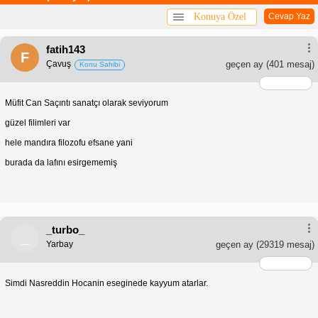
Konuya Özel
Cevap Yaz
fatih143
F
Çavuş
geçen ay
(401 mesaj)
Konu Sahibi
Müfit Can Saçıntı sanatçı olarak seviyorum
güzel filimleri var
hele mandıra filozofu efsane yani
burada da lafını esirgememiş
_turbo_
_
Yarbay
geçen ay
(29319 mesaj)
Simdi Nasreddin Hocanin eseginede kayyum atarlar.