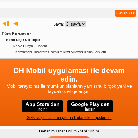
Cevap Yaz
Sayfa:
Tüm Forumlar
Konu Dışı / Off Topic
Ülke ve Dünya Gündemi
Konya'daki uluslararası şenlikte kriz! Milletvekili alanı terk etti
DH Mobil uygulaması ile devam
edin.
Mobil tarayıcınız ile mümkün olanların yanı sıra, birçok yeni ve
faydalı özelliğe erişin.
App Store'dan
Google Play'den
İndirin
İndirin
Gizle ve güncelleme çıkana kadar tekrar gösterme.
DonanımHaber Forum - Mini Sürüm