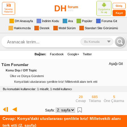
DH
Giriş
forum
Uygulama
Teknoloji
mini
Haberleri
ile
aç
Kayıt
DH Anasayfa
İndirim Kodu
Ara
Popüler
Foruma Git
Hakkımızda
Destek
Mobil Sürüm
Standart Site Görünümü
Bu Konuda
Bağlan:
Facebook
Google+
Twitter
Aşağı Git
Tüm Forumlar
Konu Dışı / Off Topic
Ülke ve Dünya Gündemi
Konya'daki uluslararası şenlikte kriz! Milletvekili alanı terk etti
Bu konudaki kullanıcılar: 1 misafir, 1 mobil kullanıcı
20
685
5
Cevap
Tıklama
Öne Çıkarma
Sayfa:
Cevap: Konya'daki uluslararası şenlikte kriz! Milletvekili alanı
terk etti (2. sayfa)