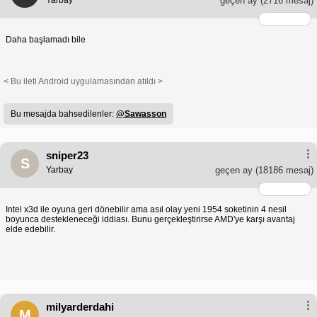
Yarbay
geçen ay
(2716 mesaj)
Daha başlamadı bile
< Bu ileti Android uygulamasından atıldı >
Bu mesajda bahsedilenler:
@Sawasson
sniper23
S
Yarbay
geçen ay
(18186 mesaj)
Intel x3d ile oyuna geri dönebilir ama asıl olay yeni 1954 soketinin 4 nesil
boyunca destekleneceği iddiası. Bunu gerçekleştirirse AMD'ye karşı avantaj
elde edebilir.
milyarderdahi
M