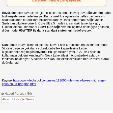
gelebilir: Intel'e benzeyecek
Büyük önbellek sayesinde işlemci çekirdeklerinin ihtiyaç duyduğu verilere daha
hızlı erişebilmesi hedefleniyor. Bu da özellikle oyunlarda bellek gecikmesini
azaltarak daha kararlı kare hızları ve daha yüksek performans sağlayabilir.
Sızdırılan bilgilere göre iki Core Ultra 5 modeli arasındaki temel fark güç
tüketimi olacak. Bir model
125W TDP değeri
ve hız aşırtma desteğiyle gelirken,
diğer model
65W TDP ile daha standart sistemleri
hedefleyecek.
Daha önce ortaya çıkan bilgiler ise Nova Lake-S ailesinin en üst modellerinde
52 çekirdeğe ve çok daha yüksek önbellek kapasitesine kadar
ölçeklenebileceğini gösteriyordu. Bu işlemcilerin yeni LGA 1954 soketini
kullanması beklenirken, Intel'in Nova Lake ailesini önümüzdeki aylarda
tanıtması bekleniyor. Şirket ise söz konusu teknik özellikleri henüz resmi olarak
doğrulamadı.
Kaynak:
https://www.techspot.com/news/113000-intel-nova-lake-s-midrange-
cpus-could-bringing.html
Haberi Portalda Gör
Abone ol