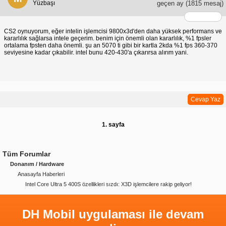
Yüzbaşı
geçen ay
(1815 mesaj)
CS2 oynuyorum, eğer intelin işlemcisi 9800x3d'den daha yüksek performans ve
kararlılık sağlarsa intele geçerim. benim için önemli olan kararlılık, %1 fpsler
ortalama fpsten daha önemli. şu an 5070 ti gibi bir kartla 2kda %1 fps 360-370
seviyesine kadar çıkabilir. intel bunu 420-430'a çıkarırsa alırım yani.
Cevap Yaz
1. sayfa
Tüm Forumlar
Donanım / Hardware
Anasayfa Haberleri
Intel Core Ultra 5 400S özellikleri sızdı: X3D işlemcilere rakip geliyor!
DH Mobil uygulaması ile devam