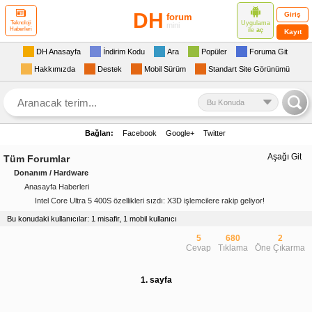
DH
Giriş
forum
Uygulama
Teknoloji
mini
Haberleri
ile
aç
Kayıt
DH Anasayfa
İndirim Kodu
Ara
Popüler
Foruma Git
Hakkımızda
Destek
Mobil Sürüm
Standart Site Görünümü
Bu Konuda
Bağlan:
Facebook
Google+
Twitter
Aşağı Git
Tüm Forumlar
Donanım / Hardware
Anasayfa Haberleri
Intel Core Ultra 5 400S özellikleri sızdı: X3D işlemcilere rakip geliyor!
Bu konudaki kullanıcılar: 1 misafir, 1 mobil kullanıcı
5
680
2
Cevap
Tıklama
Öne Çıkarma
1. sayfa