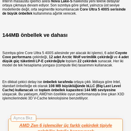
Intel'in masaüstü işlemci ailesi
Nova Lake-S
hakkında yeni teknik detaylar
ortaya çıkmaya devam ediyor. Son sızıntıya göre şirket, yalnızca üst seviye
modellerde değil, orta segmentte konumlanacak
Core Ultra 5 400S serisinde
de büyük önbellek
kullanımına ağırlık verecek.
144MB önbellek ve dahası
Sızıntıya göre Core Ultra 5 400S ailesinde yer alacak iki işlemci, 6 adet
Coyote
Cove performans
çekirdeği,
12 adet Arctic Wolf verimlilik çekirdeği
ve
4 adet
düşük güç tüketimli LP-E çekirdeğiyle
toplam
22 çekirdek
sunacak. Her iki
model de tek hesaplama yongası (compute tile) tasarımını kullanacak.
En dikkat çekici detay ise
önbellek tarafında
ortaya çıktı. İddiaya göre Intel,
standart önbelleğe ek olarak
108 MB büyüklüğünde bLLC (Big Last Level
Cache) kullanacak
ve
toplam önbellek kapasitesi 144 MB seviyesine
ulaşacak. Bu yaklaşım, AMD'nin özellikle oyun performansıyla öne çıkan X3D
işlemcilerindeki 3D V-Cache teknolojisine benzetiliyor.
Ayrıca Bkz.
AMD Zen 6 işlemciler üç farklı çekirdek tipiyle