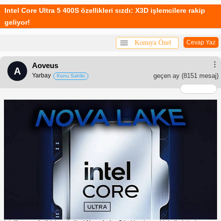
Intel Core Ultra 5 400S özellikleri sızdı: X3D işlemcilere rakip
geliyor!
Konuya Özel
Cevap Yaz
Aoveus
A
Yarbay
geçen ay
(8151 mesaj)
Konu Sahibi