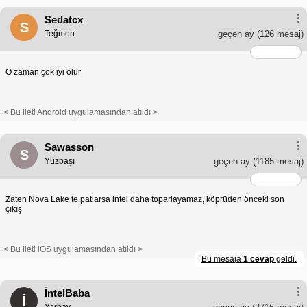
Sedatcx
S
Teğmen
geçen ay
(126 mesaj)
O zaman çok iyi olur
< Bu ileti Android uygulamasından atıldı >
Sawasson
S
Yüzbaşı
geçen ay
(1185 mesaj)
Zaten Nova Lake te patlarsa intel daha toparlayamaz, köprüden önceki son
çıkış
< Bu ileti iOS uygulamasından atıldı >
Bu mesaja
1 cevap
geldi.
İntelBaba
İ