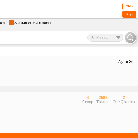
Giriş
Kayıt
rüm
Standart Site Görünümü
Bu Konuda
Aşağı Git
4
2588
2
Cevap
Tıklama
Öne Çıkarma