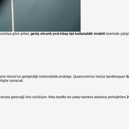
ızıntıya göre şirket,
geniş ekranlı yeni kitap tipi katlanabilir modeli
üzerinde çalış
re göre Honor'un geliştirdiği mühendislik prototipi, Qualcomm'un henüz tanıtılmayan
S
artışlar sunacak.
ranıyla geleceği öne sürülüyor. Arka tarafta ise yatay kamera adasına yerleştirilen
2