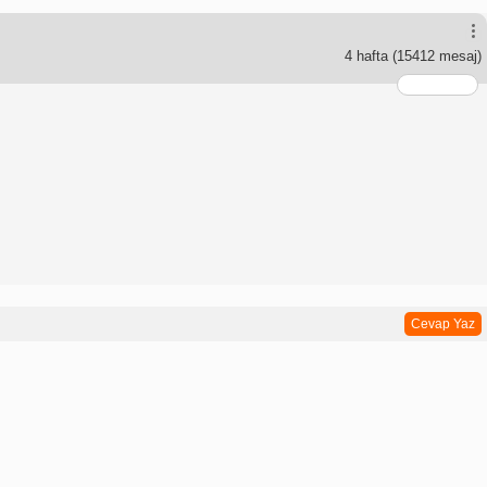
4 hafta
(15412 mesaj)
Cevap Yaz