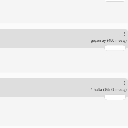
geçen ay
(480 mesaj)
4 hafta
(16571 mesaj)