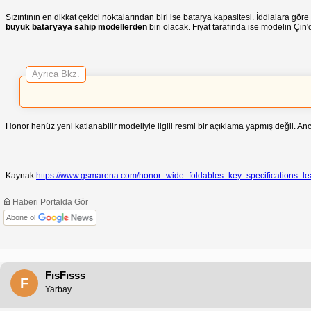
Sızıntının en dikkat çekici noktalarından biri ise batarya kapasitesi. İddialara gör
büyük bataryaya sahip modellerden
biri olacak. Fiyat tarafında ise modelin Çin
Ayrıca Bkz.
Honor henüz yeni katlanabilir modeliyle ilgili resmi bir açıklama yapmış değil. Anc
Kaynak:
https://www.gsmarena.com/honor_wide_foldables_key_specifications_l
Haberi Portalda Gör
Abone ol
FısFısss
F
Yarbay