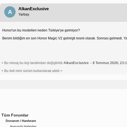
AlkanExclusive
A
Yarbay
Honor'un bu modelleri neden Türkiye'ye gelmiyor?
Benim bildiğim en son Honor Magic V2 gelmişti resmi olarak. Sonrası gelmedi. 
< Bu mesaj bu kişi tarafından değiştirildi
AlkanExclusive
--
8 Temmuz 2026; 23:
< Bu ileti mini sürüm kullanılarak atıldı >
Tüm Forumlar
Donanım / Hardware
Anasayfa Haberleri