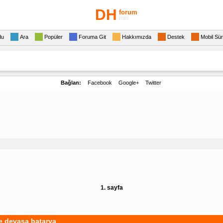
DH
forum
mini
du
Ara
Popüler
Foruma Git
Hakkımızda
Destek
Mobil Sü
Bağlan:
Facebook
Google+
Twitter
1. sayfa
ve devasa batarya