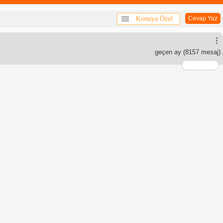
Konuya Özel
Cevap Yaz
geçen ay
(8157 mesaj)