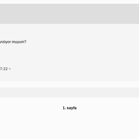
Yanılıyor muyum?
17:22
>
1. sayfa