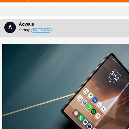
Aoveus
A
Yarbay
Konu Sahibi