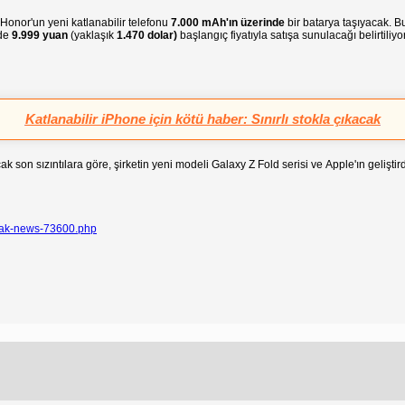
e Honor'un yeni katlanabilir telefonu
7.000 mAh'ın üzerinde
bir batarya taşıyacak. B
'de
9.999 yuan
(yaklaşık
1.470 dolar)
başlangıç fiyatıyla satışa sunulacağı belirtiliyor
Katlanabilir iPhone için kötü haber: Sınırlı stokla çıkacak
ak son sızıntılara göre, şirketin yeni modeli Galaxy Z Fold serisi ve Apple'ın gelişt
eak-news-73600.php