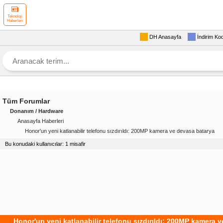
Teknoloji
Haberleri
DH Anasayfa
İndirim Ko
Tüm Forumlar
Donanım / Hardware
Anasayfa Haberleri
Honor'un yeni katlanabilir telefonu sızdırıldı: 200MP kamera ve devasa batarya
Bu konudaki kullanıcılar: 1 misafir
Honor'un yeni katlanabilir telefonu sızdırıldı: 200MP kamera 