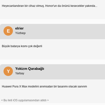
Heyecanlandıran bir cihaz olmuş. Honor'un da önünü kesecekler yakında...
elrier
E
Yüzbaşı
Büyük batarya kısmı çok değerli
Yokizm Qarabağlı
Y
Yarbay
Huawei Pura X Max modelini anımsatan bir tasarımı olacak sanırım
< Bu ileti iOS uygulamasından atıldı >