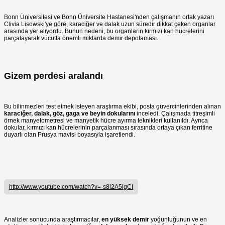
Bonn Üniversitesi ve Bonn Üniversite Hastanesi'nden çalışmanın ortak yazarı
Clivia Lisowski'ye göre, karaciğer ve dalak uzun süredir dikkat çeken organlar
arasında yer alıyordu. Bunun nedeni, bu organların kırmızı kan hücrelerini
parçalayarak vücutta önemli miktarda demir depolaması.
Gizem perdesi aralandı
Bu bilinmezleri test etmek isteyen araştırma ekibi, posta güvercinlerinden alınan
karaciğer, dalak, göz, gaga ve beyin dokularını
inceledi. Çalışmada titreşimli
örnek manyetometresi ve manyetik hücre ayırma teknikleri kullanıldı. Ayrıca
dokular, kırmızı kan hücrelerinin parçalanması sırasında ortaya çıkan ferritine
duyarlı olan Prusya mavisi boyasıyla işaretlendi.
http://www.youtube.com/watch?v=-s8i2A5lgCI
Analizler sonucunda araştırmacılar,
en yüksek demir
yoğunluğunun ve en