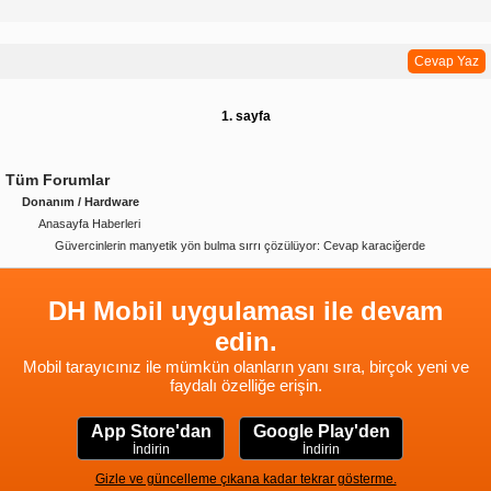
Cevap Yaz
1. sayfa
Tüm Forumlar
Donanım / Hardware
Anasayfa Haberleri
Güvercinlerin manyetik yön bulma sırrı çözülüyor: Cevap karaciğerde
DH Mobil uygulaması ile devam
edin.
Mobil tarayıcınız ile mümkün olanların yanı sıra, birçok yeni ve
faydalı özelliğe erişin.
App Store'dan
Google Play'den
İndirin
İndirin
Gizle ve güncelleme çıkana kadar tekrar gösterme.