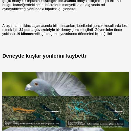
güçlü manyetik tepkinin
karaciğer
dokusunda
ortaya çıktığını tespit etti. Bu
bulgu, karaciğerdeki belirli hücrelerin manyetik alan algısında rol
oynayabileceği yönündeki hipotezi güçlendirdi.
Araştırmanın ikinci aşamasında bilim insanları, teorilerini gerçek koşullarda test
etmek için
34 posta güverciniyle
bir deney gerçekleştirdi. Güvercinler önce
yaklaşık
19 kilometrelik
güzergahta yuvalarına dönmeleri için eğitildi.
Deneyde kuşlar yönlerini kaybetti