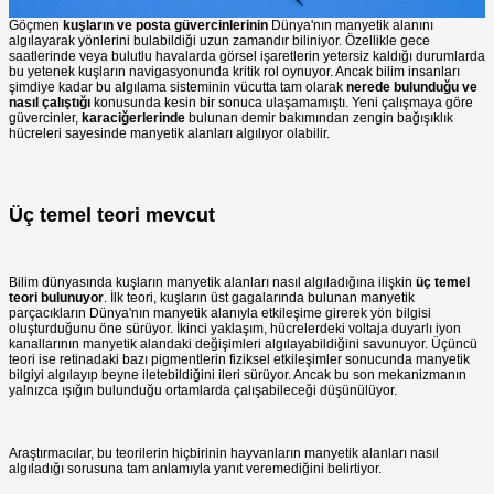
Göçmen
kuşların ve posta güvercinlerinin
Dünya'nın manyetik alanını
algılayarak yönlerini bulabildiği uzun zamandır biliniyor. Özellikle gece
saatlerinde veya bulutlu havalarda görsel işaretlerin yetersiz kaldığı durumlarda
bu yetenek kuşların navigasyonunda kritik rol oynuyor. Ancak bilim insanları
şimdiye kadar bu algılama sisteminin vücutta tam olarak
nerede bulunduğu ve
nasıl çalıştığı
konusunda kesin bir sonuca ulaşamamıştı. Yeni çalışmaya göre
güvercinler,
karaciğerlerinde
bulunan demir bakımından zengin bağışıklık
hücreleri sayesinde manyetik alanları algılıyor olabilir.
Üç temel teori mevcut
Bilim dünyasında kuşların manyetik alanları nasıl algıladığına ilişkin
üç temel
teori bulunuyor
. İlk teori, kuşların üst gagalarında bulunan manyetik
parçacıkların Dünya'nın manyetik alanıyla etkileşime girerek yön bilgisi
oluşturduğunu öne sürüyor. İkinci yaklaşım, hücrelerdeki voltaja duyarlı iyon
kanallarının manyetik alandaki değişimleri algılayabildiğini savunuyor. Üçüncü
teori ise retinadaki bazı pigmentlerin fiziksel etkileşimler sonucunda manyetik
bilgiyi algılayıp beyne iletebildiğini ileri sürüyor. Ancak bu son mekanizmanın
yalnızca ışığın bulunduğu ortamlarda çalışabileceği düşünülüyor.
Araştırmacılar, bu teorilerin hiçbirinin hayvanların manyetik alanları nasıl
algıladığı sorusuna tam anlamıyla yanıt veremediğini belirtiyor.