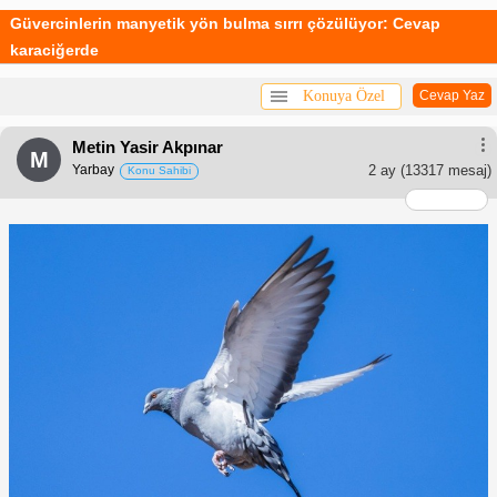
Güvercinlerin manyetik yön bulma sırrı çözülüyor: Cevap
karaciğerde
Konuya Özel
Cevap Yaz
Metin Yasir Akpınar
M
Yarbay
2 ay
(13317 mesaj)
Konu Sahibi