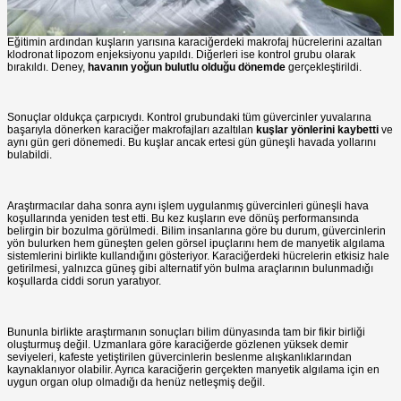
Eğitimin ardından kuşların yarısına karaciğerdeki makrofaj hücrelerini azaltan
klodronat lipozom enjeksiyonu yapıldı. Diğerleri ise kontrol grubu olarak
bırakıldı. Deney,
havanın yoğun bulutlu olduğu dönemde
gerçekleştirildi.
Sonuçlar oldukça çarpıcıydı. Kontrol grubundaki tüm güvercinler yuvalarına
başarıyla dönerken karaciğer makrofajları azaltılan
kuşlar yönlerini kaybetti
ve
aynı gün geri dönemedi. Bu kuşlar ancak ertesi gün güneşli havada yollarını
bulabildi.
Araştırmacılar daha sonra aynı işlem uygulanmış güvercinleri güneşli hava
koşullarında yeniden test etti. Bu kez kuşların eve dönüş performansında
belirgin bir bozulma görülmedi. Bilim insanlarına göre bu durum, güvercinlerin
yön bulurken hem güneşten gelen görsel ipuçlarını hem de manyetik algılama
sistemlerini birlikte kullandığını gösteriyor. Karaciğerdeki hücrelerin etkisiz hale
getirilmesi, yalnızca güneş gibi alternatif yön bulma araçlarının bulunmadığı
koşullarda ciddi sorun yaratıyor.
Bununla birlikte araştırmanın sonuçları bilim dünyasında tam bir fikir birliği
oluşturmuş değil. Uzmanlara göre karaciğerde gözlenen yüksek demir
seviyeleri, kafeste yetiştirilen güvercinlerin beslenme alışkanlıklarından
kaynaklanıyor olabilir. Ayrıca karaciğerin gerçekten manyetik algılama için en
uygun organ olup olmadığı da henüz netleşmiş değil.