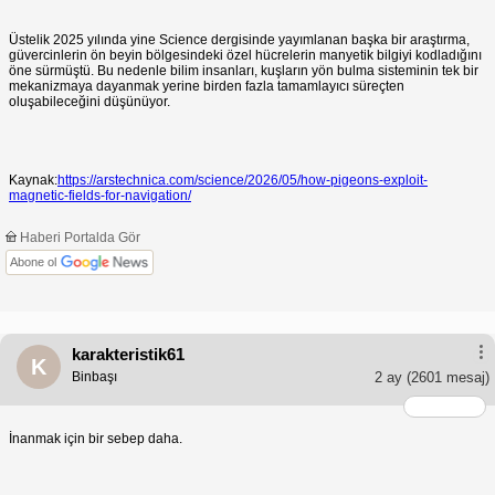
Üstelik 2025 yılında yine Science dergisinde yayımlanan başka bir araştırma,
güvercinlerin ön beyin bölgesindeki özel hücrelerin manyetik bilgiyi kodladığını
öne sürmüştü. Bu nedenle bilim insanları, kuşların yön bulma sisteminin tek bir
mekanizmaya dayanmak yerine birden fazla tamamlayıcı süreçten
oluşabileceğini düşünüyor.
Kaynak:
https://arstechnica.com/science/2026/05/how-pigeons-exploit-
magnetic-fields-for-navigation/
Haberi Portalda Gör
Abone ol
karakteristik61
K
Binbaşı
2 ay
(2601 mesaj)
İnanmak için bir sebep daha.