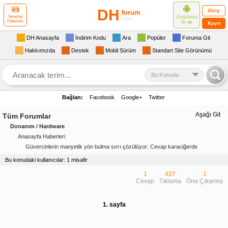
DH
Giriş
forum
Uygulama
Teknoloji
mini
Haberleri
ile
aç
Kayıt
DH Anasayfa
İndirim Kodu
Ara
Popüler
Foruma Git
Hakkımızda
Destek
Mobil Sürüm
Standart Site Görünümü
Bu Konuda
Bağlan:
Facebook
Google+
Twitter
Aşağı Git
Tüm Forumlar
Donanım / Hardware
Anasayfa Haberleri
Güvercinlerin manyetik yön bulma sırrı çözülüyor: Cevap karaciğerde
Bu konudaki kullanıcılar: 1 misafir
1
427
1
Cevap
Tıklama
Öne Çıkarma
1. sayfa