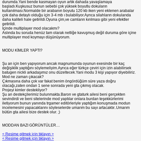
durumda.Yani bende kasmayan oyun artık dahada yavaşlamaya
başladı.Kuşkusuz bunun sebebi çok yüksek boyutlu dokuların
kullanılması.Normalde bir arabanın boyutu 120 kb iken yeni eklenen arabalar
çok daha detaylı olduğu için 3-4 mb ı bulabiliyor.Ayrıca silahların dokularıda
daha kaliteli hale getirildi.Oyuna çim,ve camların kırılması gibi yeni efektler
getirildi.
İçinde multiplayer mod olacakmı?
Aslında bu soruda henüz tam olarak netliğe kavuşmuş değil duruma göre içine
multiplayer mod koymayı düşünüyorum.
MODU KİMLER YAPTI?
Şu an için ben yapıyorum ancak magnumunda oyunun exesinde bir kaç
değişiklik yaptığını söylemeliyim.Ayrıca eğer türkçe çeviri için izin alabilirsek
batugen nickli arkadaşımız onu düzeltecek.Yani modu 3 kişi yapıyor diyebiliriz.
Mod ne zaman çıkacak?
Çıkmasına daha çok var fakat benim öngördüğüm süre yaza doğru
olacağı,zaten ondan 1 sene sonrada yeni gta çıkmış olacak.
Projeyi kimler destekliyor?
Şu an destekçilerimiz bulunmakta.Baron ve gtaturk ailesi beni gerçekten
sevindirdi ve beni sitelerinde mod yaptılar onlara burdan teşekkürlerimi
iletiyorum bunun yanında trgamer editörleriyle yaptığım konuşmada modun
incelemesini yapacaklarını söyleselerde umarım bu sayı artacaktır..Umarım
bütün gta ailesi bize destek olur. ;)
MODDAN BAZI GÖRÜNTÜLER....
< Resime gitmek için tıklayın >
< Resime gitmek için tıklayın >