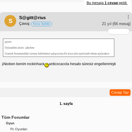
Bu mesaja
1 cevap
geldi.
S@gitt@rius
S
Çavuş
21 yıl
(66 mesaj)
Konu Sahibi
quote:
Orjinalden alıntı: jakoben
Gtaturk forumundaki sorunu halletmeye çalışıyoruz.En kısa süre içerisinde tekrar açılacaktır.
jAkoben benim rockinhack
anticocacola hesabı süresiz engellenmişti
Cevap Yaz
1. sayfa
Tüm Forumlar
Oyun
Pc Oyunları