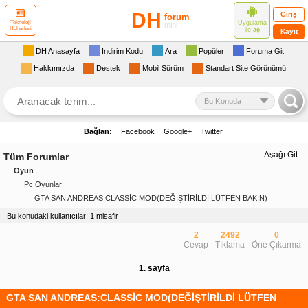
DH
Giriş
forum
Uygulama
Teknoloji
mini
Haberleri
ile
aç
Kayıt
DH Anasayfa
İndirim Kodu
Ara
Popüler
Foruma Git
Hakkımızda
Destek
Mobil Sürüm
Standart Site Görünümü
Bu Konuda
Bağlan:
Facebook
Google+
Twitter
Aşağı Git
Tüm Forumlar
Oyun
Pc Oyunları
GTA SAN ANDREAS:CLASSİC MOD(DEĞİŞTİRİLDİ LÜTFEN BAKIN)
Bu konudaki kullanıcılar: 1 misafir
2
2492
0
Cevap
Tıklama
Öne Çıkarma
1. sayfa
GTA SAN ANDREAS:CLASSİC MOD(DEĞİŞTİRİLDİ LÜTFEN