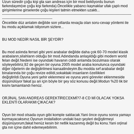
Uzun süredir çoğu kişi gta san andreas için bir mod bekliyordu bunun
farkındayım(ve çoğu kişi farkında).Öncelikle yabancı kaynaklar ufak çaplı mod
girişimlerine girselerde çoğu kişileri tatmin etmekten uzaktı...
------------------------------------------------------------------------------------------------------------
------------------------------------------
Öncelikle düz anlatım değilde son yıllarda revaçta olan soru-cevap yöntemi ile
bu modu açıklamak istiyorum sizlere...
BU MOD NEDİR NASIL BİR ŞEYDİR?
Bu mod aslında ferrari gibi yeni arabalar değilde daha çok 60-70 model klasik
arabaların,silahların olduğu bir mod.Adındanda anlaşıldığı gibi modern world
felan değil.Nedeni ise oyundaki havanın ciddi anlamda bozulması olarak
söyleyebiliriz,92 de geçen bir oyuna 2005 model araba konulunca oyundaki
diğer öğelerin de değiştirilmesi kanaatindeyim.Bu modda sırf arabalar değil
binalarında bir çoğu revize edildi,sokaktaki insanların özellikleri
değiştirildi.Oyuna yeni şehir eklenmesi ve oyuna yeni görevler eklenmeside
düşünülüyor fakat şu an için böyle bir şey söz konusu değil.Modun %20 lik bir
kısmı tamamlandı henüz.
ORJİNAL SAN ANDREAS GEREKTİRECEKMİ?7-8 CD Mİ OLACAK YOKSA
EKLENTİ OLARAKMI ÇIKACAK?
Oyun bir mod olsada oyun gibi komple satılacak.Yani önce oyunu sonra yamayı
kurmayacaksınız.Oyunun installation undaki bazı şeyleri değiştirmeyi
düşünüyorum,fakat henüz kesin bir netlik kazanmış değil bu konu.Yani orjinal
gta nın içine dahil edemeyebilirim.