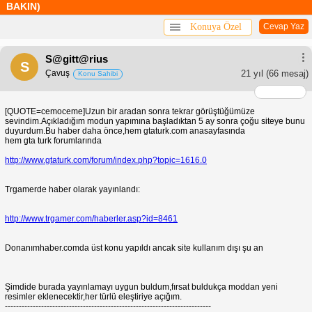
BAKIN)
Konuya Özel
Cevap Yaz
S@gitt@rius
S
Çavuş
21 yıl
(66 mesaj)
Konu Sahibi
[QUOTE=cemoceme]Uzun bir aradan sonra tekrar görüştüğümüze
sevindim.Açıkladığım modun yapımına başladıktan 5 ay sonra çoğu siteye bunu
duyurdum.Bu haber daha önce,hem gtaturk.com anasayfasında
hem gta turk forumlarında
http://www.gtaturk.com/forum/index.php?topic=1616.0
Trgamerde haber olarak yayınlandı:
http://www.trgamer.com/haberler.asp?id=8461
Donanımhaber.comda üst konu yapıldı ancak site kullanım dışı şu an
Şimdide burada yayınlamayı uygun buldum,fırsat buldukça moddan yeni
resimler eklenecektir,her türlü eleştiriye açığım.
--------------------------------------------------------------------------