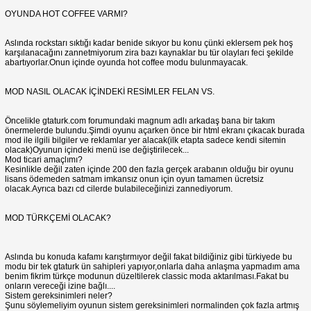
OYUNDA HOT COFFEE VARMI?
Aslında rockstarı sıktığı kadar benide sıkıyor bu konu çünki eklersem pek hoş
karşılanacağını zannetmiyorum zira bazı kaynaklar bu tür olayları feci şekilde
abartıyorlar.Onun içinde oyunda hot coffee modu bulunmayacak.
MOD NASIL OLACAK İÇİNDEKİ RESİMLER FELAN VS.
Öncelikle gtaturk.com forumundaki magnum adlı arkadaş bana bir takım
önermelerde bulundu.Şimdi oyunu açarken önce bir html ekranı çıkacak burada
mod ile ilgili bilgiler ve reklamlar yer alacak(ilk etapta sadece kendi sitemin
olacak)Oyunun içindeki menü ise değiştirilecek...
Mod ticari amaçlımı?
Kesinlikle değil zaten içinde 200 den fazla gerçek arabanın olduğu bir oyunu
lisans ödemeden satmam imkansız onun için oyun tamamen ücretsiz
olacak.Ayrıca bazı cd cilerde bulabileceğinizi zannediyorum.
MOD TÜRKÇEMİ OLACAK?
Aslında bu konuda kafamı karıştırmıyor değil fakat bildiğiniz gibi türkiyede bu
modu bir tek gtaturk ün sahipleri yapıyor,onlarla daha anlaşma yapmadım ama
benim fikrim türkçe modunun düzeltilerek classic moda aktarılması.Fakat bu
onların vereceği izine bağlı....
Sistem gereksinimleri neler?
Şunu söylemeliyim oyunun sistem gereksinimleri normalinden çok fazla artmış