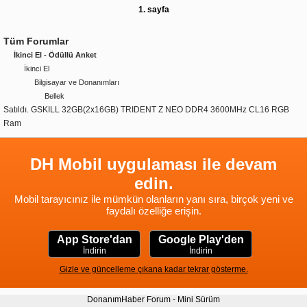
1. sayfa
Tüm Forumlar
İkinci El - Ödüllü Anket
İkinci El
Bilgisayar ve Donanımları
Bellek
Satıldı. GSKILL 32GB(2x16GB) TRIDENT Z NEO DDR4 3600MHz CL16 RGB
Ram
DH Mobil uygulaması ile devam
edin.
Mobil tarayıcınız ile mümkün olanların yanı sıra, birçok yeni ve
faydalı özelliğe erişin.
App Store'dan
Google Play'den
İndirin
İndirin
Gizle ve güncelleme çıkana kadar tekrar gösterme.
DonanımHaber Forum - Mini Sürüm