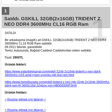
1
1
Satıldı. GSKILL 32GB(2x16GB) TRIDENT Z
NEO DDR4 3600MHz CL16 RGB Ram
SATILDI.
Bir arkadaşıma (magiK) ait GSKILL 32GB(2x16GB) TRIDENT Z NEO DDR4
3600MHz CL16 RGB Ram satılıktır.
09.2021 faturalı, garantilidir.
Temiz, kutusunda, Bağdat Caddesi-Caddebostan elden satılıktır.
Fiyat:
2900TL
Ürünün linkleri:
https://www.vatanbilgisayar.com/gskill-32gb-2x16gb-trident-z-neo-ddr4-
3600mhz-cl16-amd-ryzen-uyumlu-rgb-led-ram.html
https://www.hepsiburada.com/gskill-trident-z-neo-rgb-32gb-2x16gb-3600mhz-
ddr4-ram-f4-3600c16d-32gtznc-pm-HB00000NFSHA
Ürünün fotoları:
< Resime gitmek için tıklayın >
< Resime gitmek için tıklayın >