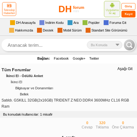
DH
Giriş
forum
Uygulama
Teknoloji
mini
ile
aç
Haberleri
Kayıt
DH Anasayfa
İndirim Kodu
Ara
Popüler
Foruma Git
Hakkımızda
Destek
Mobil Sürüm
Standart Site Görünümü
Bu Konuda
Bağlan:
Facebook
Google+
Twitter
Aşağı Git
Tüm Forumlar
İkinci El - Ödüllü Anket
İkinci El
Bilgisayar ve Donanımları
Bellek
Satıldı. GSKILL 32GB(2x16GB) TRIDENT Z NEO DDR4 3600MHz CL16 RGB
Ram
Bu konudaki kullanıcılar: 1 misafir
0
320
0
Cevap
Tıklama
Öne Çıkarma