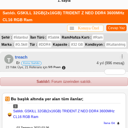
1. sayfa
Satıldı. GSKILL 32GB(2x16GB) TRIDENT Z NEO DDR4 3600MHz
CL16 RGB Ram
Konuya Özel
Cevap Yaz
Şehir :
#İstanbul
İlan Türü :
#Satılık
Ram/Hafıza Kartı :
#Ram
Marka :
#G.Skill
Tür :
#DDR4
Kapasite :
#32 GB
Kondisyon :
#Kullanılmış
treach
T
Er
4 yıl
(996 mesaj)
Konu Sahibi
23 Yıllık Üye, 21 Referans için
5/5 Puan
Satıldı!:
Forum üzerinden satıldı.
Bu başlık altında yer alan tüm ilanlar;
1
Satıldı. GSKILL 32GB(2x16GB) TRIDENT Z NEO DDR4 3600MHz
CL16 RGB Ram
İlana Git
02 Temmuz 2022 02:36