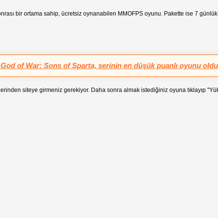
nrası bir ortama sahip, ücretsiz oynanabilen MMOFPS oyunu. Pakette ise 7 günlük P
God of War: Sons of Sparta, serinin en düşük puanlı oyunu oldu
erinden siteye girmeniz gerekiyor. Daha sonra almak istediğiniz oyuna tıklayıp ''Yük