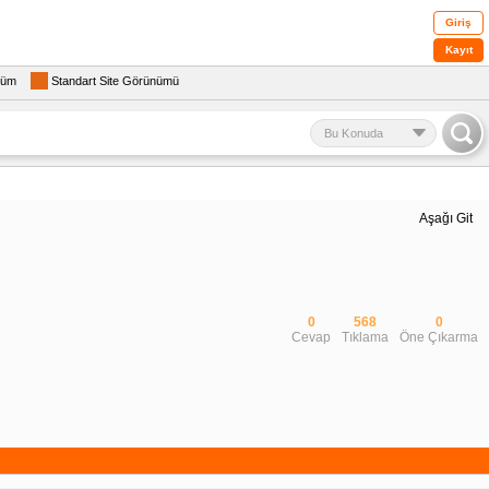
Giriş
Kayıt
rüm
Standart Site Görünümü
Bu Konuda
Aşağı Git
0
568
0
Cevap
Tıklama
Öne Çıkarma