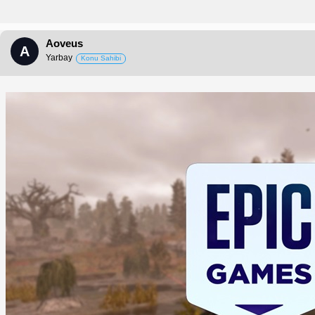
Aoveus
A
Yarbay
Konu Sahibi