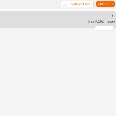
Konuya Özel
Cevap Yaz
6 ay
(8162 mesaj)