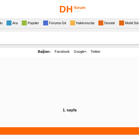
DH
forum
mini
du
Ara
Popüler
Foruma Git
Hakkımızda
Destek
Mobil Sü
Bağlan:
Facebook
Google+
Twitter
1. sayfa