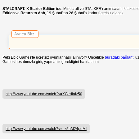
STALCRAFT: X Starter Edition ise,
Minecraft ve STALKER'ı anımsatan, felaket so
Edition
ve
Return to Ash
, 19 Şubat'tan 26 Şubat'a kadar ücretsiz olacak.
Ayrıca Bkz.
Peki Epic Games'te ücretsiz oyunlar nasıl alınıyor? Öncelikle
buradaki bağlantı
üz
Games hesabınızla giriş yapmanız gerektiğini hatırlatalım.
http://www.youtube.com/watch?v=XGirdloiz50
http://www.youtube.com/watch?v=Lz5hM24poMI