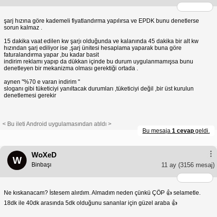
şarj hızına göre kademeli fiyatlandırma yapılırsa ve EPDK bunu denetlerse
sorun kalmaz .
15 dakika vaat edilen kw şarjı olduğunda ve kalanında 45 dakika bir alt kw
hızından şarj ediliyor ise ,şarj ünitesi hesaplama yaparak buna göre
faturalandırma yapar ,bu kadar basit
indirim reklamı yapıp da dükkan içinde bu durum uygulanmamışsa bunu
denetleyen bir mekanizma olması gerektiği ortada .
aynen "%70 e varan indirim "
sloganı gibi tüketiciyi yanıltacak durumları ,tüketiciyi değil ,bir üst kurulun
denetlemesi gerekir
< Bu ileti Android uygulamasından atıldı >
Bu mesaja
1 cevap
geldi.
WoXeD
W
Binbaşı
11 ay
(3156 mesaj)
Ne kıskanacam? İstesem alırdım. Almadım neden çünkü ÇÖP 👍 selametle.
18dk ile 40dk arasında 5dk olduğunu sananlar için güzel araba 👍