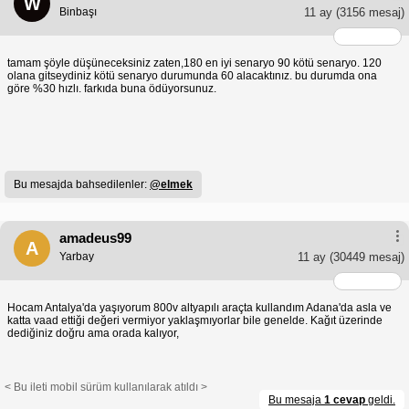
W
Binbaşı
11 ay
(3156 mesaj)
tamam şöyle düşüneceksiniz zaten,180 en iyi senaryo 90 kötü senaryo. 120
olana gitseydiniz kötü senaryo durumunda 60 alacaktınız. bu durumda ona
göre %30 hızlı. farkıda buna ödüyorsunuz.
Bu mesajda bahsedilenler:
@elmek
amadeus99
A
Yarbay
11 ay
(30449 mesaj)
Hocam Antalya'da yaşıyorum 800v altyapılı araçta kullandım Adana'da asla ve
katta vaad ettiği değeri vermiyor yaklaşmıyorlar bile genelde. Kağıt üzerinde
dediğiniz doğru ama orada kalıyor,
< Bu ileti mobil sürüm kullanılarak atıldı >
Bu mesaja
1 cevap
geldi.