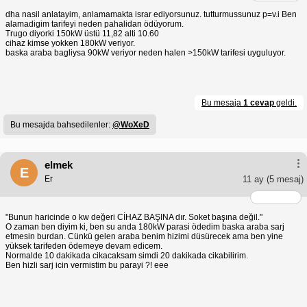
dha nasil anlatayim, anlamamakta israr ediyorsunuz. tutturmussunuz p=v.i Ben
alamadigim tarifeyi neden pahalidan ödüyorum.
Trugo diyorki 150kW üstü 11,82 alti 10.60
cihaz kimse yokken 180kW veriyor.
baska araba bagliysa 90kW veriyor neden halen >150kW tarifesi uyguluyor.
Bu mesaja
1 cevap
geldi.
Bu mesajda bahsedilenler:
@WoXeD
elmek
E
Er
11 ay
(5 mesaj)
"Bunun haricinde o kw değeri CİHAZ BAŞINA dır. Soket başına değil."
O zaman ben diyim ki, ben su anda 180kW parasi ödedim baska araba sarj
etmesin burdan. Cünkü gelen araba benim hizimi düsürecek ama ben yine
yüksek tarifeden ödemeye devam edicem.
Normalde 10 dakikada cikacaksam simdi 20 dakikada cikabilirim.
Ben hizli sarj icin vermistim bu parayi ?! eee