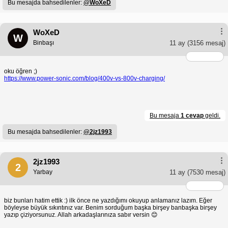
Bu mesajda bahsedilenler:
@WoXeD
WoXeD
W
Binbaşı
11 ay
(3156 mesaj)
oku öğren ;)
https://www.power-sonic.com/blog/400v-vs-800v-charging/
Bu mesaja
1 cevap
geldi.
Bu mesajda bahsedilenler:
@2jz1993
2jz1993
2
Yarbay
11 ay
(7530 mesaj)
biz bunları hatim ettik :) ilk önce ne yazdığımı okuyup anlamanız lazım. Eğer
böyleyse büyük sıkıntınız var. Benim sorduğum başka birşey banbaşka birşey
yazıp çiziyorsunuz. Allah arkadaşlarınıza sabır versin 😊