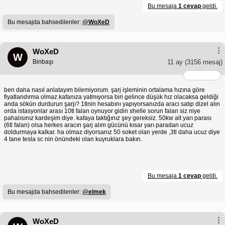
Bu mesaja
1 cevap
geldi.
Bu mesajda bahsedilenler:
@WoXeD
WoXeD
W
Binbaşı
11 ay
(3156 mesaj)
ben daha nasıl anlatayım bilemiyorum. şarj işleminin ortalama hızına göre
fiyatlandırma olmaz.kafanıza yatmıyorsa biri gelince düşük hız olacaksa geldiği
anda sökün durdurun şarjı? 1tlnin hesabını yapıyorsanızda aracı satıp dizel alın
orda istasyonlar arası 10tl falan oynuyor gidin shelle sorun falan siz niye
pahalısınız kardeşim diye. kafaya taktığınız şey gereksiz. 50kw alt yarı parası
(6tl falan) olsa herkes aracın şarj alım gücünü kısar yarı paradan ucuz
doldurmaya kalkar. ha olmaz diyorsanız 50 soket olan yerde ,3tl daha ucuz diye
4 tane tesla sc nin önündeki olan kuyruklara bakın.
Bu mesaja
1 cevap
geldi.
Bu mesajda bahsedilenler:
@elmek
WoXeD