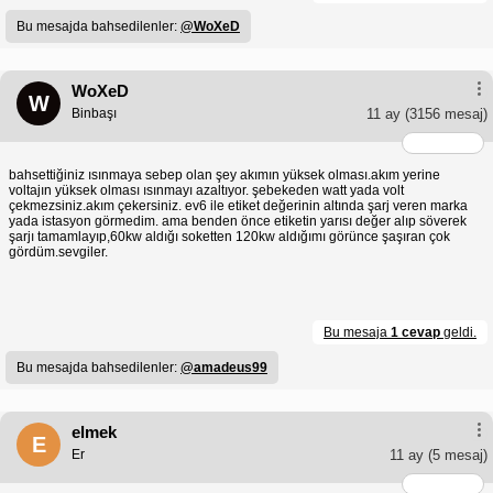
Bu mesajda bahsedilenler:
@WoXeD
WoXeD
W
Binbaşı
11 ay
(3156 mesaj)
bahsettiğiniz ısınmaya sebep olan şey akımın yüksek olması.akım yerine
voltajın yüksek olması ısınmayı azaltıyor. şebekeden watt yada volt
çekmezsiniz.akım çekersiniz. ev6 ile etiket değerinin altında şarj veren marka
yada istasyon görmedim. ama benden önce etiketin yarısı değer alıp söverek
şarjı tamamlayıp,60kw aldığı soketten 120kw aldığımı görünce şaşıran çok
gördüm.sevgiler.
Bu mesaja
1 cevap
geldi.
Bu mesajda bahsedilenler:
@amadeus99
elmek
E
Er
11 ay
(5 mesaj)