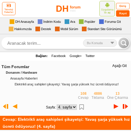
DH
Giriş
forum
Uygulama
Teknoloji
mini
Haberleri
ile
aç
Kayıt
DH Anasayfa
İndirim Kodu
Ara
Popüler
Foruma Git
Hakkımızda
Destek
Mobil Sürüm
Standart Site Görünümü
Bu Konuda
Bağlan:
Facebook
Google+
Twitter
Aşağı Git
Tüm Forumlar
Donanım / Hardware
Anasayfa Haberleri
Elektrikli araç sahipleri şikayetçi: Yavaş şarja yüksek hız ücreti ödüyoruz!
108
4886
13
Cevap
Tıklama
Öne Çıkarma
Sayfa:
Cevap: Elektrikli araç sahipleri şikayetçi: Yavaş şarja yüksek hız
ücreti ödüyoruz! (4. sayfa)