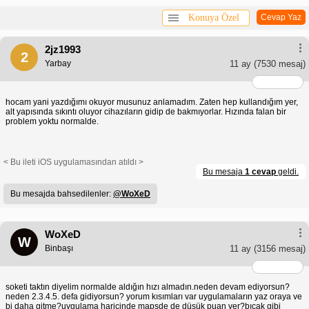
Konuya Özel
Cevap Yaz
2jz1993
2
Yarbay
11 ay
(7530 mesaj)
hocam yani yazdığımı okuyor musunuz anlamadım. Zaten hep kullandığım yer,
alt yapısında sıkıntı oluyor cihazıların gidip de bakmıyorlar. Hızında falan bir
problem yoktu normalde.
< Bu ileti iOS uygulamasından atıldı >
Bu mesaja
1 cevap
geldi.
Bu mesajda bahsedilenler:
@WoXeD
WoXeD
W
Binbaşı
11 ay
(3156 mesaj)
soketi taktın diyelim normalde aldığın hızı almadın.neden devam ediyorsun?
neden 2.3.4.5. defa gidiyorsun? yorum kısımları var uygulamaların yaz oraya ve
bi daha gitme?uygulama haricinde mapsde de düşük puan ver?bıçak gibi