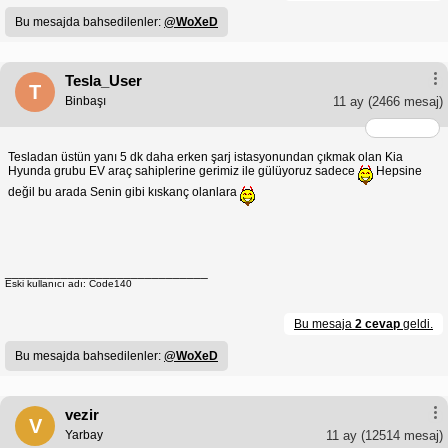
Bu mesajda bahsedilenler:
@WoXeD
Tesla_User
T
Binbaşı
11 ay
(2466 mesaj)
Tesladan üstün yanı 5 dk daha erken şarj istasyonundan çıkmak olan Kia
Hyunda grubu EV araç sahiplerine gerimiz ile gülüyoruz sadece
Hepsine
değil bu arada Senin gibi kıskanç olanlara
_____________________________
Eski kullanıcı adı: Code140
Bu mesaja
2 cevap
geldi.
Bu mesajda bahsedilenler:
@WoXeD
vezir
V
Yarbay
11 ay
(12514 mesaj)