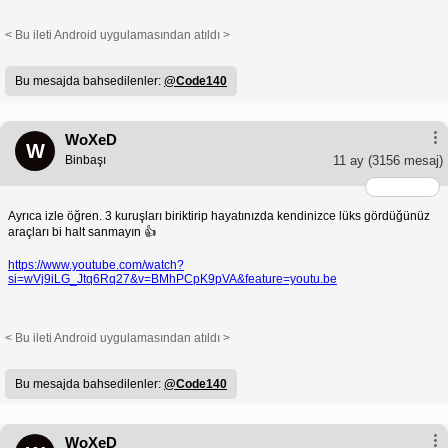
< Bu ileti Android uygulamasından atıldı >
Bu mesajda bahsedilenler:
@Code140
WoXeD
W
Binbaşı
11 ay
(3156 mesaj)
Ayrıca izle öğren. 3 kuruşları biriktirip hayatınızda kendinizce lüks gördüğünüz
araçları bi halt sanmayın 👍
https://www.youtube.com/watch?
si=wVj9iLG_Jtq6Rq27&v=BMhPCpK9pVA&feature=youtu.be
< Bu ileti Android uygulamasından atıldı >
Bu mesajda bahsedilenler:
@Code140
WoXeD