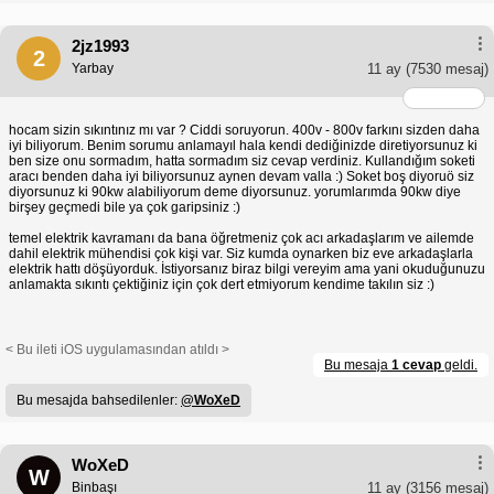
2jz1993
2
Yarbay
11 ay
(7530 mesaj)
hocam sizin sıkıntınız mı var ? Ciddi soruyorun. 400v - 800v farkını sizden daha
iyi biliyorum. Benim sorumu anlamayıl hala kendi dediğinizde diretiyorsunuz ki
ben size onu sormadım, hatta sormadım siz cevap verdiniz. Kullandığım soketi
aracı benden daha iyi biliyorsunuz aynen devam valla :) Soket boş diyoruö siz
diyorsunuz ki 90kw alabiliyorum deme diyorsunuz. yorumlarımda 90kw diye
birşey geçmedi bile ya çok garipsiniz :)
temel elektrik kavramanı da bana öğretmeniz çok acı arkadaşlarım ve ailemde
dahil elektrik mühendisi çok kişi var. Siz kumda oynarken biz eve arkadaşlarla
elektrik hattı döşüyorduk. İstiyorsanız biraz bilgi vereyim ama yani okuduğunuzu
anlamakta sıkıntı çektiğiniz için çok dert etmiyorum kendime takılın siz :)
< Bu ileti iOS uygulamasından atıldı >
Bu mesaja
1 cevap
geldi.
Bu mesajda bahsedilenler:
@WoXeD
WoXeD
W
Binbaşı
11 ay
(3156 mesaj)