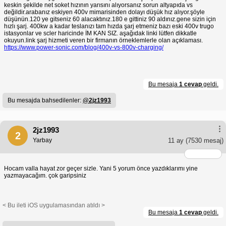
keskin şekilde net soket hızının yarısını alıyorsanız sorun altyapıda vs
değildir.arabanız eskiyen 400v mimarisinden dolayı düşük hız alıyor.şöyle
düşünün.120 ye gitseniz 60 alacaktınız.180 e gittiniz 90 aldınız.gene sizin için
hızlı şarj. 400kw a kadar teslanızı tam hızda şarj etmeniz bazı eski 400v trugo
istasyonlar ve scler haricinde İM KAN SIZ. aşağıdak linki lütfen dikkatle
okuyun.link şarj hizmeti veren bir firmanın örneklemlerle olan açıklaması.
https://www.power-sonic.com/blog/400v-vs-800v-charging/
Bu mesaja
1 cevap
geldi.
Bu mesajda bahsedilenler:
@2jz1993
2jz1993
2
Yarbay
11 ay
(7530 mesaj)
Hocam valla hayat zor geçer sizle. Yani 5 yorum önce yazdıklarımı yine
yazmayacağım. çok garipsiniz
< Bu ileti iOS uygulamasından atıldı >
Bu mesaja
1 cevap
geldi.