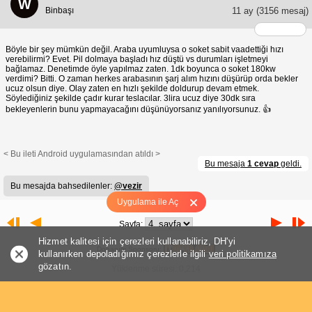
W
Binbaşı
11 ay
(3156 mesaj)
Böyle bir şey mümkün değil. Araba uyumluysa o soket sabit vaadettiği hızı
verebilirmi? Evet. Pil dolmaya başladı hız düştü vs durumları işletmeyi
bağlamaz. Denetimde öyle yapılmaz zaten. 1dk boyunca o soket 180kw
verdimi? Bitti. O zaman herkes arabasının şarj alım hızını düşürüp orda bekler
ucuz olsun diye. Olay zaten en hızlı şekilde doldurup devam etmek.
Söylediğiniz şekilde çadır kurar teslacılar. 3lira ucuz diye 30dk sıra
bekleyenlerin bunu yapmayacağını düşünüyorsanız yanılıyorsunuz. 👍
< Bu ileti Android uygulamasından atıldı >
Bu mesaja
1 cevap
geldi.
Bu mesajda bahsedilenler:
@vezir
Uygulama ile Aç
Sayfa:
Hizmet kalitesi için çerezleri kullanabiliriz, DH'yi
Donanım Sponsoru:
kullanırken depoladığımız çerezlerle ilgili
veri politikamıza
gözatın.
Yüklenme süresi: 0,214