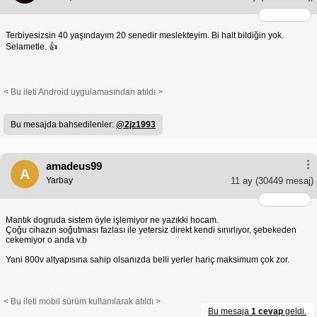
Terbiyesizsin 40 yaşındayım 20 senedir meslekteyim. Bi halt bildiğin yok.
Selametle. 👍
< Bu ileti Android uygulamasından atıldı >
Bu mesajda bahsedilenler:
@2jz1993
amadeus99
A
Yarbay
11 ay
(30449 mesaj)
Mantık dogruda sistem öyle işlemiyor ne yazıkki hocam.
Çoğu cihazın soğutması fazlası ile yetersiz direkt kendi sınırlıyor, şebekeden
cekemiyor o anda v.b
Yani 800v altyapısına sahip olsanızda belli yerler hariç maksimum çok zor.
< Bu ileti mobil sürüm kullanılarak atıldı >
Bu mesaja
1 cevap
geldi.