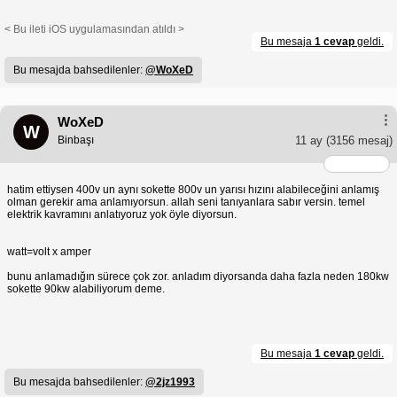
< Bu ileti iOS uygulamasından atıldı >
Bu mesaja
1 cevap
geldi.
Bu mesajda bahsedilenler:
@WoXeD
WoXeD
W
Binbaşı
11 ay
(3156 mesaj)
hatim ettiysen 400v un aynı sokette 800v un yarısı hızını alabileceğini anlamış
olman gerekir ama anlamıyorsun. allah seni tanıyanlara sabır versin. temel
elektrik kavramını anlatıyoruz yok öyle diyorsun.
watt=volt x amper
bunu anlamadığın sürece çok zor. anladım diyorsanda daha fazla neden 180kw
sokette 90kw alabiliyorum deme.
Bu mesaja
1 cevap
geldi.
Bu mesajda bahsedilenler:
@2jz1993