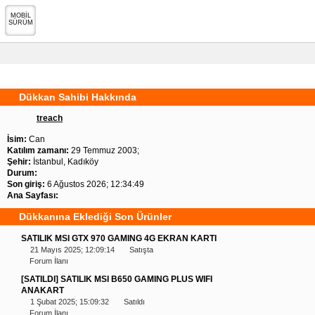
MOBİL
SÜRÜM
Dükkan Sahibi Hakkında
treach
İsim:
Can
Katılım zamanı:
29 Temmuz 2003;
Şehir:
İstanbul, Kadıköy
Durum:
Son giriş:
6 Ağustos 2026; 12:34:49
Ana Sayfası:
Dükkanına Eklediği Son Ürünler
SATILIK MSI GTX 970 GAMING 4G EKRAN KARTI
21 Mayıs 2025; 12:09:14
Satışta
Forum İlanı
[SATILDI] SATILIK MSI B650 GAMING PLUS WIFI
ANAKART
1 Şubat 2025; 15:09:32
Satıldı
Forum İlanı