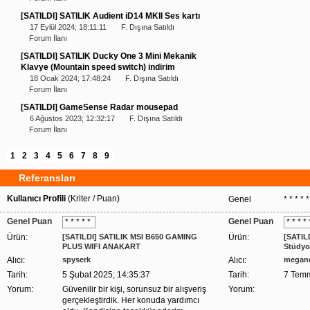
[SATILDI] SATILIK Audient iD14 MKII Ses kartı
17 Eylül 2024; 18:11:11
F. Dışına Satıldı
Forum İlanı
[SATILDI] SATILIK Ducky One 3 Mini Mekanik
Klavye (Mountain speed switch) indirim
18 Ocak 2024; 17:48:24
F. Dışına Satıldı
Forum İlanı
[SATILDI] GameSense Radar mousepad
6 Ağustos 2023; 12:32:17
F. Dışına Satıldı
Forum İlanı
1
2
3
4
5
6
7
8
9
Referansları
Kullanıcı Profili
(Kriter / Puan)
Genel
* * * * 
Genel Puan
Genel Puan
* * * * *
* * * *
Ürün:
[SATILDI] SATILIK MSI B650 GAMING
Ürün:
[SATIL
PLUS WIFI ANAKART
Stüdyo
Alıcı:
spyserk
Alıcı:
megan
Tarih:
5 Şubat 2025; 14:35:37
Tarih:
7 Temm
Yorum:
Güvenilir bir kişi, sorunsuz bir alışveriş
Yorum:
gerçekleştirdik. Her konuda yardımcı