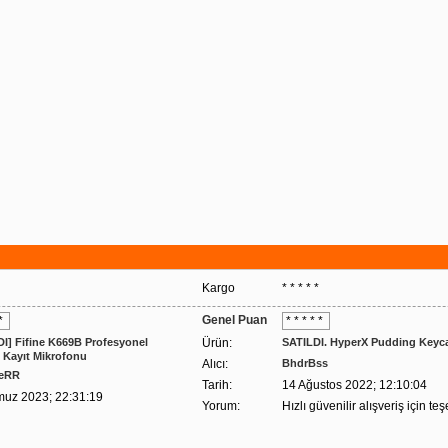
*
Kargo
* * * * *
Genel Puan
 *
* * * * *
DI] Fifine K669B Profesyonel
Ürün:
SATILDI. HyperX Pudding Keyc
 Kayıt Mikrofonu
Alıcı:
BhdrBss
eRR
Tarih:
14 Ağustos 2022; 12:10:04
uz 2023; 22:31:19
Yorum:
Hızlı güvenilir alışveriş için teş