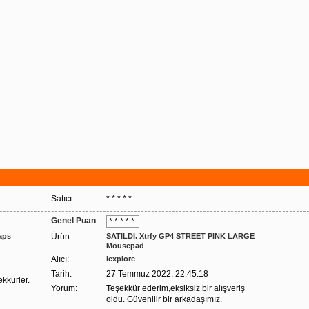
Satıcı
* * * * *
Genel Puan
* * * * *
aps
Ürün:
SATILDI. Xtrfy GP4 STREET PINK LARGE
Mousepad
Alıcı:
iexplore
Tarih:
27 Temmuz 2022; 22:45:18
ekkürler.
Yorum:
Teşekkür ederim,eksiksiz bir alışveriş
oldu. Güvenilir bir arkadaşımız.