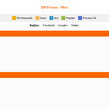
DH Forum - Mini
DH Anasayfa
Kayıt
Ara
Popüler
Foruma Git
Bağlan:
Facebook
Google+
Twitter