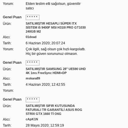
Yorum:
Elden teslim etti sağolsun, güvenilir
satıcı
Genel Puan
* * * * *
Ürün:
SATILMIŞTIR HESAPLI SÜPER ITX
SİSTEM i5 9400F MSI H310I PRO GT1030
240GB M2
Alıcı:
01dead
Tarih:
6 Haziran 2020; 20:07:24
Yorum:
Çok ilgili, sağ olsun çok hızlı kargolattı.
Hiç bir güven sorununuz olmasın.
Genel Puan
* * * * *
Ürün:
SATILMIŞTIR SAMSUNG 28" UE590 UHD
4K 1ms FreeSync HDMI+DP
Alıcı:
mskara89
Tarih:
4 Haziran 2020; 12:42:55
Yorum:
Genel Puan
* * * * *
Ürün:
SATILMIŞTIR SIFIR KUTUSUNDA
FATURALI TR GARANTİLİ ASUS ROG
STRIX GTX 1660 Tİ O6G
Alıcı:
cApK1N
Tarih:
28 Mayıs 2020; 12:59:19