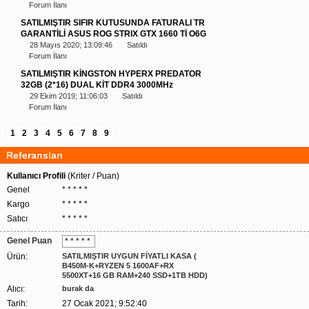
Forum İlanı
SATILMIŞTIR SIFIR KUTUSUNDA FATURALI TR
GARANTİLİ ASUS ROG STRIX GTX 1660 Tİ O6G
28 Mayıs 2020; 13:09:46
Satıldı
Forum İlanı
SATILMIŞTIR KİNGSTON HYPERX PREDATOR
32GB (2*16) DUAL KİT DDR4 3000MHz
29 Ekim 2019; 11:06:03
Satıldı
Forum İlanı
1
2
3
4
5
6
7
8
9
Referansları
Kullanıcı Profili
(Kriter / Puan)
Genel
* * * * *
Kargo
* * * * *
Satıcı
* * * * *
Genel Puan
* * * * *
Ürün:
SATILMIŞTIR UYGUN FİYATLI KASA (
B450M-K+RYZEN 5 1600AF+RX
5500XT+16 GB RAM+240 SSD+1TB HDD)
Alıcı:
burak da
Tarih:
27 Ocak 2021; 9:52:40