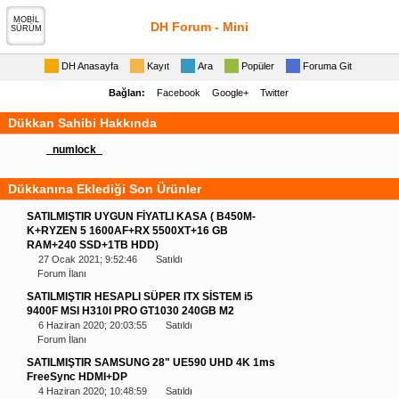
MOBİL
DH Forum - Mini
SÜRÜM
DH Anasayfa
Kayıt
Ara
Popüler
Foruma Git
Bağlan:
Facebook
Google+
Twitter
Dükkan Sahibi Hakkında
_numlock_
Dükkanına Eklediği Son Ürünler
SATILMIŞTIR UYGUN FİYATLI KASA ( B450M-
K+RYZEN 5 1600AF+RX 5500XT+16 GB
RAM+240 SSD+1TB HDD)
27 Ocak 2021; 9:52:46
Satıldı
Forum İlanı
SATILMIŞTIR HESAPLI SÜPER ITX SİSTEM i5
9400F MSI H310I PRO GT1030 240GB M2
6 Haziran 2020; 20:03:55
Satıldı
Forum İlanı
SATILMIŞTIR SAMSUNG 28" UE590 UHD 4K 1ms
FreeSync HDMI+DP
4 Haziran 2020; 10:48:59
Satıldı