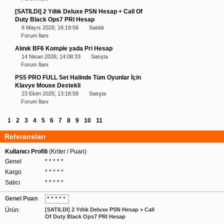
[SATILDI] 2 Yıllık Deluxe PSN Hesap + Call Of
Duty Black Ops7 PRI Hesap
8 Mayıs 2026; 16:19:56
Satıldı
Forum İlanı
Alınık BF6 Komple yada Pri Hesap
14 Nisan 2026; 14:08:33
Satışta
Forum İlanı
PS5 PRO FULL Set Halinde Tüm Oyunlar İçin
Klavye Mouse Destekli
23 Ekim 2025; 13:18:58
Satışta
Forum İlanı
1
2
3
4
5
6
7
8
9
10
11
Referansları
Kullanıcı Profili
(Kriter / Puan)
Genel
* * * * *
Kargo
* * * * *
Satıcı
* * * * *
Genel Puan
* * * * *
Ürün:
[SATILDI] 2 Yıllık Deluxe PSN Hesap + Call
Of Duty Black Ops7 PRI Hesap