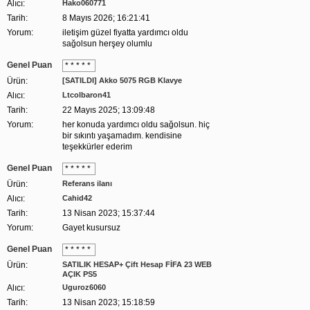
Alıcı:
Hako060771
Tarih:
8 Mayıs 2026; 16:21:41
Yorum:
iletişim güzel fiyatta yardımcı oldu
sağolsun herşey olumlu
Genel Puan
* * * * *
Ürün:
[SATILDI] Akko 5075 RGB Klavye
Alıcı:
Ltcolbaron41
Tarih:
22 Mayıs 2025; 13:09:48
Yorum:
her konuda yardımcı oldu sağolsun. hiç
bir sıkıntı yaşamadım. kendisine
teşekkürler ederim
Genel Puan
* * * * *
Ürün:
Referans ilanı
Alıcı:
Cahid42
Tarih:
13 Nisan 2023; 15:37:44
Yorum:
Gayet kusursuz
Genel Puan
* * * * *
Ürün:
SATILIK HESAP+ Çift Hesap FİFA 23 WEB
AÇIK PS5
Alıcı:
Uguroz6060
Tarih:
13 Nisan 2023; 15:18:59