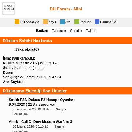
MOBİL
DH Forum - Mini
SÜRÜM
DH Anasayfa
Kayıt
Ara
Popüler
Foruma Git
Bağlan:
Facebook
Google+
Twitter
Dükkan Sahibi Hakkında
19karabulut07
İsim:
halil karabulut
Katılım zamanı:
20 Ağustos 2014;
Şehir:
İstanbul, Kağıthane
Durum:
Son giriş:
27 Temmuz 2026; 9:47:34
Ana Sayfası:
Dükkanına Eklediği Son Ürünler
Satılık PSN Deluxe P2 Hesap+ Oyunlar (
9.04.2028 ) 21 Ay süresi var.
2 Temmuz 2026; 10:31:44
Satışta
Forum İlanı
Alınık - Call Of Duty Modern Warfare 3
20 Mayıs 2026; 13:18:12
Satışta
Forum İlanı