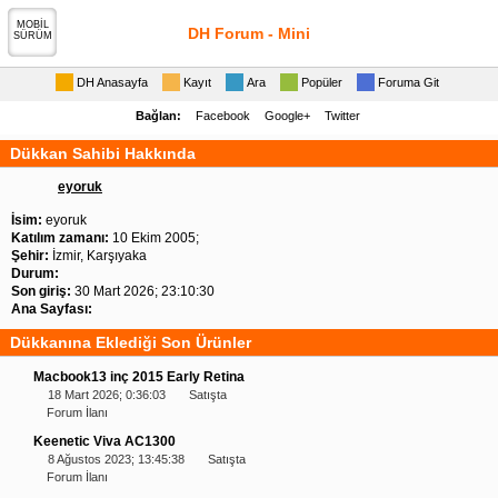
MOBİL
DH Forum - Mini
SÜRÜM
DH Anasayfa
Kayıt
Ara
Popüler
Foruma Git
Bağlan:
Facebook
Google+
Twitter
Dükkan Sahibi Hakkında
eyoruk
İsim:
eyoruk
Katılım zamanı:
10 Ekim 2005;
Şehir:
İzmir, Karşıyaka
Durum:
Son giriş:
30 Mart 2026; 23:10:30
Ana Sayfası:
Dükkanına Eklediği Son Ürünler
Macbook13 inç 2015 Early Retina
18 Mart 2026; 0:36:03
Satışta
Forum İlanı
Keenetic Viva AC1300
8 Ağustos 2023; 13:45:38
Satışta
Forum İlanı