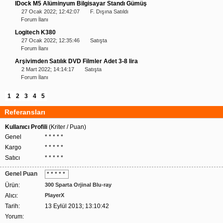
IDock M5 Alüminyum Bilgisayar Standı Gümüş
27 Ocak 2022; 12:42:07
F. Dışına Satıldı
Forum İlanı
Logitech K380
27 Ocak 2022; 12:35:46
Satışta
Forum İlanı
Arşivimden Satılık DVD Filmler Adet 3-8 lira
2 Mart 2022; 14:14:17
Satışta
Forum İlanı
1
2
3
4
5
Referansları
Kullanıcı Profili
(Kriter / Puan)
Genel
* * * * *
Kargo
* * * * *
Satıcı
* * * * *
Genel Puan
* * * * *
Ürün:
300 Sparta Orjinal Blu-ray
Alıcı:
PlayerX
Tarih:
13 Eylül 2013; 13:10:42
Yorum: