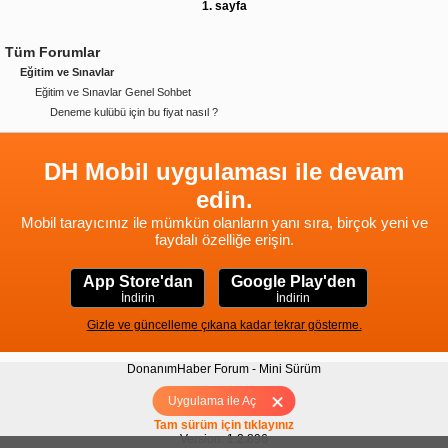
1. sayfa
Tüm Forumlar
Eğitim ve Sınavlar
Eğitim ve Sınavlar Genel Sohbet
Deneme kulübü için bu fiyat nasıl ?
DH Mobil uygulaması ile devam
edin.
Mobil tarayıcınız ile mümkün olanların yanı sıra, birçok yeni ve
faydalı özelliğe erişin.
App Store'dan
Google Play'den
İndirin
İndirin
Gizle ve güncelleme çıkana kadar tekrar gösterme.
DonanımHaber Forum - Mini Sürüm
Hakkımızda
|
Yukarı
Uygulama ile Aç
Tam sürüm için tıklayınız
Version: 1.2.896