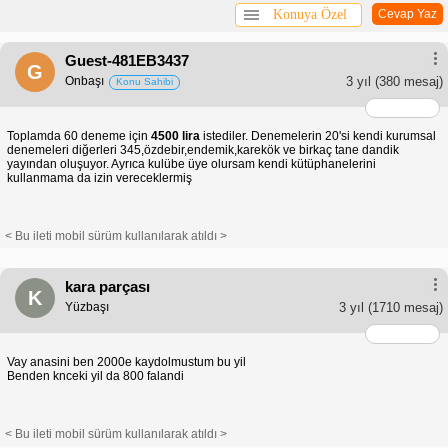
Konuya Özel
Cevap Yaz
Guest-481EB3437
G
Onbaşı
3 yıl
(380 mesaj)
Konu Sahibi
Toplamda 60 deneme için
4500 lira
istediler. Denemelerin 20'si kendi kurumsal
denemeleri diğerleri 345,özdebir,endemik,karekök ve birkaç tane dandik
yayından oluşuyor. Ayrıca kulübe üye olursam kendi kütüphanelerini
kullanmama da izin vereceklermiş
< Bu ileti mobil sürüm kullanılarak atıldı >
kara parçası
K
Yüzbaşı
3 yıl
(1710 mesaj)
Vay anasini ben 2000e kaydolmustum bu yil
Benden knceki yil da 800 falandi
< Bu ileti mobil sürüm kullanılarak atıldı >