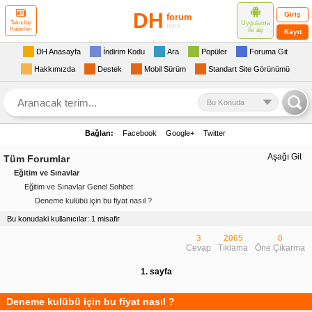
DH
Giriş
forum
Uygulama
Teknoloji
mini
Haberleri
ile
aç
Kayıt
DH Anasayfa
İndirim Kodu
Ara
Popüler
Foruma Git
Hakkımızda
Destek
Mobil Sürüm
Standart Site Görünümü
Bu Konuda
Bağlan:
Facebook
Google+
Twitter
Aşağı Git
Tüm Forumlar
Eğitim ve Sınavlar
Eğitim ve Sınavlar Genel Sohbet
Deneme kulübü için bu fiyat nasıl ?
Bu konudaki kullanıcılar: 1 misafir
3
2065
0
Cevap
Tıklama
Öne Çıkarma
1. sayfa
Deneme kulübü için bu fiyat nasıl ?