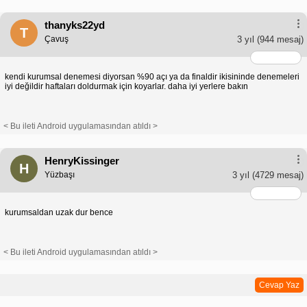
thanyks22yd
T
Çavuş
3 yıl
(944 mesaj)
kendi kurumsal denemesi diyorsan %90 açı ya da finaldir ikisininde denemeleri
iyi değildir haftaları doldurmak için koyarlar. daha iyi yerlere bakın
< Bu ileti Android uygulamasından atıldı >
HenryKissinger
H
Yüzbaşı
3 yıl
(4729 mesaj)
kurumsaldan uzak dur bence
< Bu ileti Android uygulamasından atıldı >
Cevap Yaz